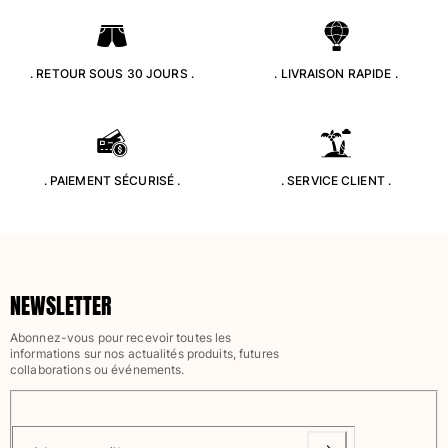
Classique stretch
Classique ultra-léger
Brodés Edition Numérotée
. RETOUR SOUS 30 JOURS .
. LIVRAISON RAPIDE .
T-Shirts Anti UV
Maillots de Bain magiques
Tous les articles
Prêt-à-porter
. PAIEMENT SÉCURISÉ .
. SERVICE CLIENT .
Polos
T-shirts
Pantalons
Chemises
NEWSLETTER
Shorts
Sweats
Abonnez-vous pour recevoir toutes les
informations sur nos actualités produits, futures
Tous les articles
collaborations ou événements.
Fille
Tous les articles