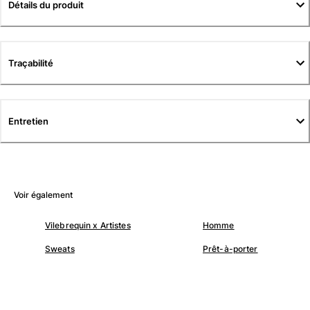
Détails du produit
Tuniques
Pantalons
Sweatshirts
T-shirts
Traçabilité
Loungewear
Kimonos
Tous les articles
Entretien
Collection yachting
Tous les articles
Garçon
Voir également
Tous les articles
Vilebrequin x Artistes
Homme
Maillots de bain
Sweats
Prêt-à-porter
Short de bain
Bébé
Classique