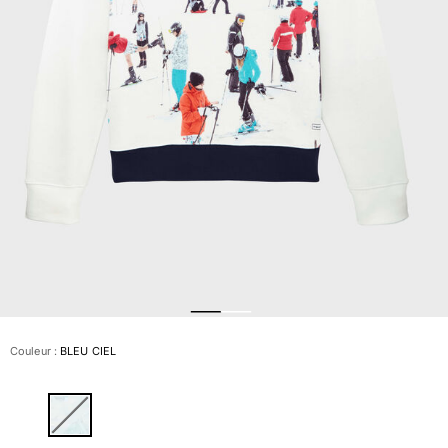
Slips de bain
Le Magique
Tous les articles
Prêt-à-porter
Polos
Chemises
Bermudas et Shorts
Pulls et Cardigans
Vestes et Manteaux
Pantalons
Sweats
T-shirts
Loungewear
Couleur :
BLEU CIEL
Tous les articles
Grandes tailles
Tous les articles