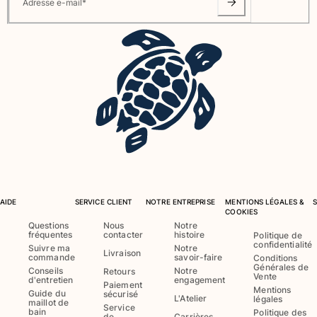
Adresse e-mail
*
Maillots de bain
Une pièce
T-shirts Anti UV
Bikinis
Bébé
Bas
Tous les articles
Prêt-à-porter
Robes et jupes
AIDE
SERVICE CLIENT
NOTRE ENTREPRISE
MENTIONS LÉGALES &
Combinaisons
COOKIES
Questions
Nous
Notre
Shorts
fréquentes
contacter
histoire
Politique de
Sweats
confidentialité
Suivre ma
Notre
Livraison
commande
savoir-faire
Conditions
T-shirts
Générales de
Conseils
Notre
Retours
Vente
Tous les articles
d'entretien
engagement
Paiement
Mentions
Guide du
sécurisé
L'Atelier
légales
Bébé
maillot de
Service
bain
Politique des
de
Carrières