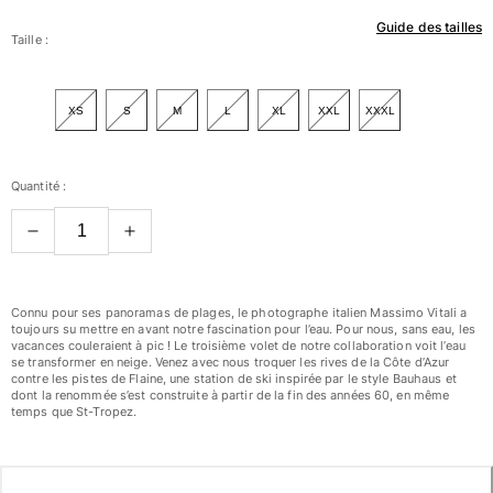
Guide des tailles
Femme
Taille :
Tous les articles
XS
S
M
L
XL
XXL
XXXL
Maillots de bain
Deux pièces
Quantité :
Une pièce
Hauts
Bas
T-shirts Anti UV
Tous les articles
Connu pour ses panoramas de plages, le photographe italien Massimo Vitali a
toujours su mettre en avant notre fascination pour l’eau. Pour nous, sans eau, les
vacances couleraient à pic ! Le troisième volet de notre collaboration voit l’eau
Prêt-à-porter
se transformer en neige. Venez avec nous troquer les rives de la Côte d’Azur
contre les pistes de Flaine, une station de ski inspirée par le style Bauhaus et
Robes
dont la renommée s’est construite à partir de la fin des années 60, en même
temps que St-Tropez.
Polos
Shorts
Chemises