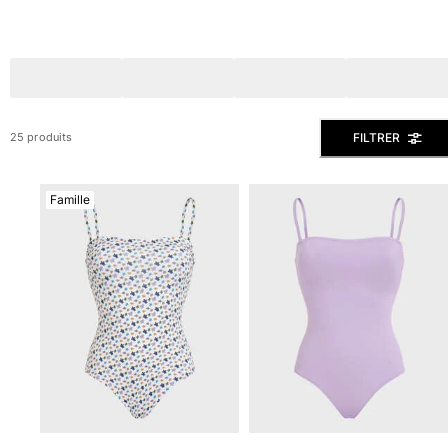
Slips de bain
Le Magique
Tous les articles
Prêt-à-porter
FILTRER
25 produits
Polos
Chemises
Bermudas et Shorts
Famille
Pulls et Cardigans
Vestes et Manteaux
Pantalons
Sweats
T-shirts
Loungewear
Tous les articles
Grandes tailles
Tous les articles