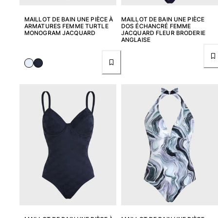
Sacs de plage
Sacs de Voyage
MAILLOT DE BAIN UNE PIÈCE À
MAILLOT DE BAIN UNE PIÈCE
ARMATURES FEMME TURTLE
DOS ÉCHANCRÉ FEMME
Mini-sacs
MONOGRAM JACQUARD
JACQUARD FLEUR BRODERIE
ANGLAISE
Tote bags
Tous les articles
Lunettes de soleil
Tous les articles
Foulards
Tous les articles
Accessoires Enfants
Chapeaux de plage
Serviettes et Ponchos
Chaussures
Chaussettes
Tous les articles