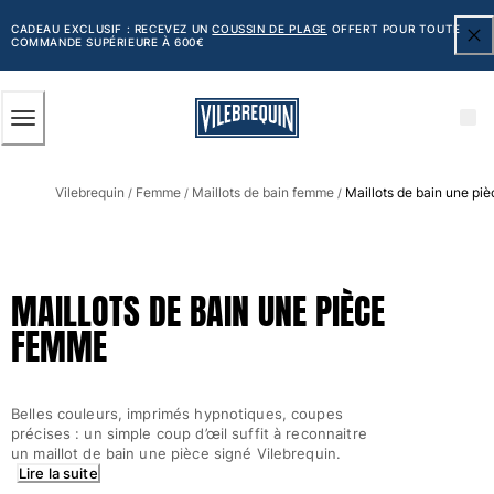
ACCESSIBILITÉ
PASSER
AU
CADEAU EXCLUSIF : RECEVEZ UN
COUSSIN DE PLAGE
OFFERT POUR TOUTE
COMMANDE SUPÉRIEURE À 600€
CONTENU
PRINCIPAL
Homme
Vilebrequin
Femme
Maillots de bain femme
Maillots de bain une pi
Tous les articles
/
/
/
Maillots de bain
Short de bain
MAILLOTS DE BAIN UNE PIÈCE
Classique
FEMME
Classique stretch
Classique ultra-léger
Brodés Edition Numérotée
Belles couleurs, imprimés hypnotiques, coupes
Ceinture plate
précises : un simple coup d’œil suffit à reconnaitre
Le Court
un maillot de bain une pièce signé Vilebrequin.
Le Long
Lire la suite
T-shirts Anti UV