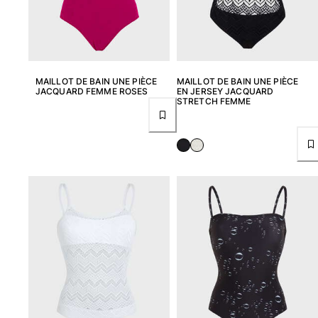
Maillots de bain
Une pièce
T-shirts Anti UV
MAILLOT DE BAIN UNE PIÈCE
MAILLOT DE BAIN UNE PIÈCE
Bikinis
JACQUARD FEMME ROSES
EN JERSEY JACQUARD
STRETCH FEMME
Bébé
Bas
Tous les articles
Prêt-à-porter
Robes et jupes
Combinaisons
Shorts
Sweats
T-shirts
Tous les articles
Bébé