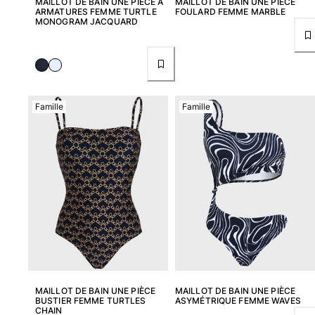
MAILLOT DE BAIN UNE PIÈCE À
MAILLOT DE BAIN UNE PIÈCE
ARMATURES FEMME TURTLE
FOULARD FEMME MARBLE
MONOGRAM JACQUARD
Pochettes
Tous les articles
Chaussures
Famille
Famille
Tongs
Moccasins
Chaussures de plage
Tous les articles
Outdoor
Tous les articles
Chaussettes
Tous les articles
MAILLOT DE BAIN UNE PIÈCE
MAILLOT DE BAIN UNE PIÈCE
Jeux de plage
BUSTIER FEMME TURTLES
ASYMÉTRIQUE FEMME WAVES
CHAIN