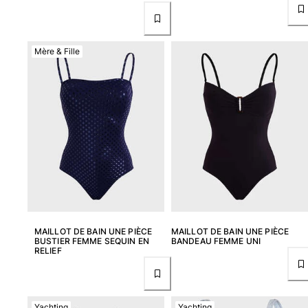
Tous les articles
Porte-clés
Mère & Fille
Tous les articles
Bijoux et Montres
Tous les articles
collaborations
CADEAUX
INSPIRATIONS
MAILLOT DE BAIN UNE PIÈCE
MAILLOT DE BAIN UNE PIÈCE
LES PLAGES VILEBREQUIN
BUSTIER FEMME SEQUIN EN
BANDEAU FEMME UNI
RELIEF
Magazine
La Maison Vilebrequin
E-CARTE CADEAU
Yachting
Yachting