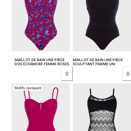
Classique stretch
Classique ultra-léger
Brodés Edition Numérotée
T-Shirts Anti UV
Maillots de Bain magiques
Tous les articles
Prêt-à-porter
MAILLOT DE BAIN UNE PIÈCE
MAILLOT DE BAIN UNE PIÈCE
Polos
DOS ÉCHANCRÉ FEMME ROSES
SCULPTANT FEMME UNI
T-shirts
Pantalons
Chemises
Motifs Jacquard
Shorts
Sweats
Tous les articles
Fille
Tous les articles