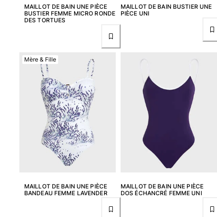
MAILLOT DE BAIN UNE PIÈCE
MAILLOT DE BAIN BUSTIER UNE
BUSTIER FEMME MICRO RONDE
PIÈCE UNI
Femme
DES TORTUES
Tous les articles
Maillots de bain
Mère & Fille
Deux pièces
Une pièce
Hauts
Bas
T-shirts Anti UV
Tous les articles
Prêt-à-porter
Robes
Polos
MAILLOT DE BAIN UNE PIÈCE
MAILLOT DE BAIN UNE PIÈCE
BANDEAU FEMME LAVENDER
DOS ÉCHANCRÉ FEMME UNI
Shorts
Chemises