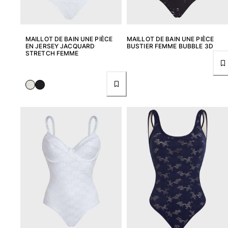
Tous les articles
Accessoires
MAILLOT DE BAIN UNE PIÈCE
MAILLOT DE BAIN UNE PIÈCE
EN JERSEY JACQUARD
BUSTIER FEMME BUBBLE 3D
Tous les articles
STRETCH FEMME
Casquettes et bobs
Casquettes
Bobs
Tous les articles
Serviettes de plage et paréos
Serviettes de plage
Serviettes de plage fouta
Paréos
Tous les articles
Sacs