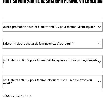
TOUT SAVOIR SUR LE RASHGUARD FEMME VILEBREQUIN
Maillots de bain
Une pièce
T-shirts Anti UV
Quelle protection pour les t-shirts anti-UV pour femme Vilebrequin ?
Bikinis
Bébé
Bas
Existe-t-il des rashguards femme chez Vilebrequin?
Tous les articles
Prêt-à-porter
Les t-shirts anti-UV pour femme Vilebrequin sont-ils à séchage rapide
?
Robes et jupes
Combinaisons
Shorts
Les t-shirts anti-UV pour femme bloquent-ils 100% des rayons du
Sweats
soleil ?
T-shirts
Tous les articles
DÉCOUVREZ AUSSI :
Bébé