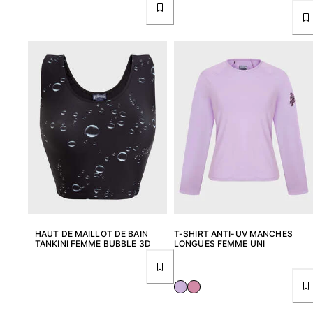
Femme
Tous les articles
Maillots de bain
Deux pièces
Une pièce
Hauts
Bas
T-shirts Anti UV
Tous les articles
Prêt-à-porter
HAUT DE MAILLOT DE BAIN
T-SHIRT ANTI-UV MANCHES
TANKINI FEMME BUBBLE 3D
LONGUES FEMME UNI
Robes
Polos
Shorts
Chemises