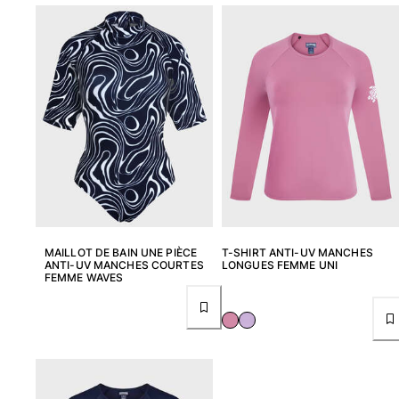
Tuniques
Pantalons
Sweatshirts
T-shirts
Loungewear
Kimonos
Tous les articles
Collection yachting
Tous les articles
Garçon
MAILLOT DE BAIN UNE PIÈCE
T-SHIRT ANTI-UV MANCHES
ANTI-UV MANCHES COURTES
LONGUES FEMME UNI
Tous les articles
FEMME WAVES
Maillots de bain
Short de bain
Bébé
Classique