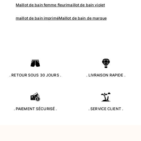
Maillot de bain femme fleuri
maillot de bain violet
Tous les articles
maillot de bain imprimé
Maillot de bain de marque
Accessoires
Tous les articles
Casquettes et bobs
Casquettes
Bobs
Tous les articles
. RETOUR SOUS 30 JOURS .
. LIVRAISON RAPIDE .
Serviettes de plage et paréos
Serviettes de plage
Serviettes de plage fouta
. PAIEMENT SÉCURISÉ .
. SERVICE CLIENT .
Paréos
Tous les articles
Sacs