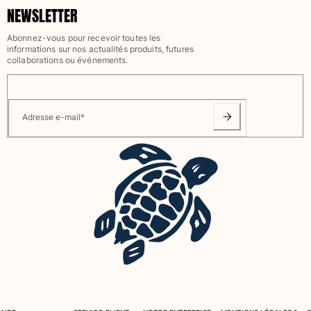
NEWSLETTER
Sacs de plage
Sacs de Voyage
Abonnez-vous pour recevoir toutes les
Mini-sacs
informations sur nos actualités produits, futures
collaborations ou événements.
Tote bags
Tous les articles
Lunettes de soleil
Adresse e-mail
*
Tous les articles
Foulards
Tous les articles
Accessoires Enfants
Chapeaux de plage
Serviettes et Ponchos
Chaussures
Chaussettes
Tous les articles