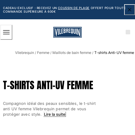
ACCESSIBILITÉ
PASSER
AU
CADEAU EXCLUSIF : RECEVEZ UN
COUSSIN DE PLAGE
OFFERT POUR TOUTE
COMMANDE SUPÉRIEURE À 600€
CONTENU
PRINCIPAL
Homme
Vilebrequin
Femme
Maillots de bain femme
T-shirts Anti-UV femme
Tous les articles
/
/
/
Maillots de bain
Short de bain
T-SHIRTS ANTI-UV FEMME
Classique
Classique stretch
Classique ultra-léger
Compagnon idéal des peaux sensibles, le t-shirt
Brodés Edition Numérotée
anti UV femme Vilebrequin permet de vous
Ceinture plate
protéger avec style.
Lire la suite
Le Court
Le Long
T-shirts Anti UV