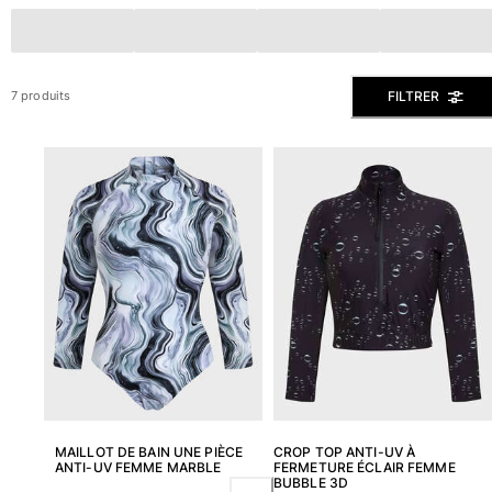
Slips de bain
Le Magique
Tous les articles
FILTRER
7 produits
Prêt-à-porter
Polos
Chemises
Bermudas et Shorts
Pulls et Cardigans
Vestes et Manteaux
Pantalons
Sweats
T-shirts
Loungewear
Tous les articles
Grandes tailles
MAILLOT DE BAIN UNE PIÈCE
CROP TOP ANTI-UV À
ANTI-UV FEMME MARBLE
FERMETURE ÉCLAIR FEMME
BUBBLE 3D
Tous les articles