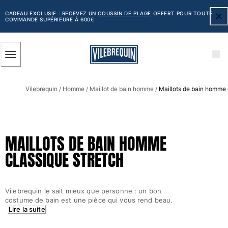
ACCESSIBILITÉ
PASSER
AU
CADEAU EXCLUSIF : RECEVEZ UN
COUSSIN DE PLAGE
OFFERT POUR TOUTE
COMMANDE SUPÉRIEURE À 600€
CONTENU
PRINCIPAL
Homme
Vilebrequin
Homme
Maillot de bain homme
Maillots de bain homme 
Tous les articles
/
/
/
Maillots de bain
Short de bain
MAILLOTS DE BAIN HOMME
Classique
CLASSIQUE STRETCH
Classique stretch
Classique ultra-léger
Brodés Edition Numérotée
Vilebrequin le sait mieux que personne : un bon
Ceinture plate
costume de bain est une pièce qui vous rend beau.
Le Court
Lire la suite
Le Long
T-shirts Anti UV