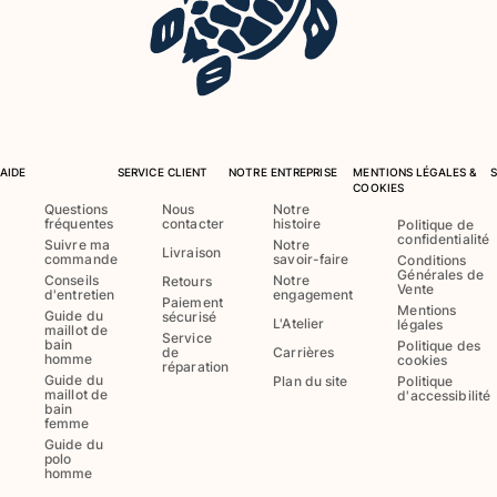
AIDE
SERVICE CLIENT
NOTRE ENTREPRISE
MENTIONS LÉGALES &
COOKIES
Questions
Nous
Notre
fréquentes
contacter
histoire
Politique de
confidentialité
Suivre ma
Notre
Livraison
commande
savoir-faire
Conditions
Générales de
Conseils
Notre
Retours
Vente
d'entretien
engagement
Paiement
Mentions
Guide du
sécurisé
L'Atelier
légales
maillot de
Service
bain
Politique des
de
Carrières
homme
cookies
réparation
Guide du
Plan du site
Politique
maillot de
d'accessibilité
bain
femme
Guide du
polo
homme