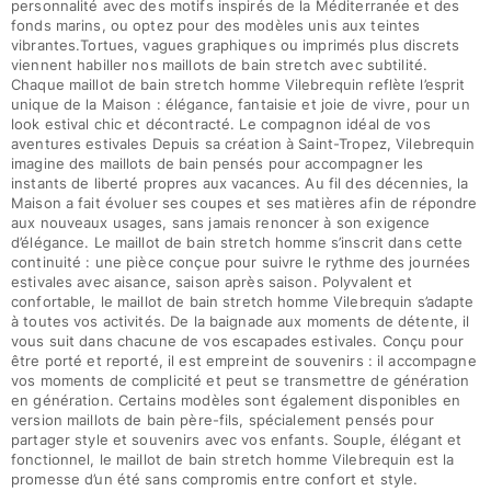
personnalité avec des motifs inspirés de la Méditerranée et des
fonds marins, ou optez pour des modèles unis aux teintes
vibrantes.Tortues, vagues graphiques ou imprimés plus discrets
viennent habiller nos maillots de bain stretch avec subtilité.
Chaque maillot de bain stretch homme Vilebrequin reflète l’esprit
unique de la Maison : élégance, fantaisie et joie de vivre, pour un
look estival chic et décontracté. Le compagnon idéal de vos
aventures estivales Depuis sa création à Saint-Tropez, Vilebrequin
imagine des maillots de bain pensés pour accompagner les
instants de liberté propres aux vacances. Au fil des décennies, la
Maison a fait évoluer ses coupes et ses matières afin de répondre
aux nouveaux usages, sans jamais renoncer à son exigence
d’élégance. Le maillot de bain stretch homme s’inscrit dans cette
continuité : une pièce conçue pour suivre le rythme des journées
estivales avec aisance, saison après saison. Polyvalent et
confortable, le maillot de bain stretch homme Vilebrequin s’adapte
à toutes vos activités. De la baignade aux moments de détente, il
vous suit dans chacune de vos escapades estivales. Conçu pour
être porté et reporté, il est empreint de souvenirs : il accompagne
vos moments de complicité et peut se transmettre de génération
en génération. Certains modèles sont également disponibles en
version maillots de bain père-fils, spécialement pensés pour
partager style et souvenirs avec vos enfants. Souple, élégant et
fonctionnel, le maillot de bain stretch homme Vilebrequin est la
promesse d’un été sans compromis entre confort et style.