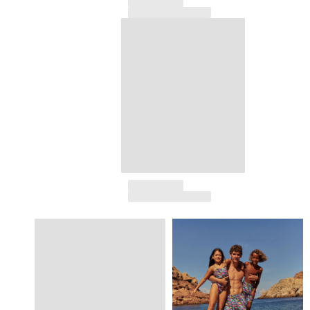
Portail des retours
Retours
Livraison
Questions fréquentes
Magasins
Nous contacter
Suivre ma commande
Mon compte