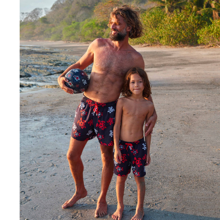
Classique stretch
Classique ultra-léger
Brodés Edition Numérotée
T-Shirts Anti UV
Maillots de Bain magiques
Tous les articles
Prêt-à-porter
Polos
T-shirts
Pantalons
Chemises
Shorts
Sweats
Tous les articles
Fille
Tous les articles