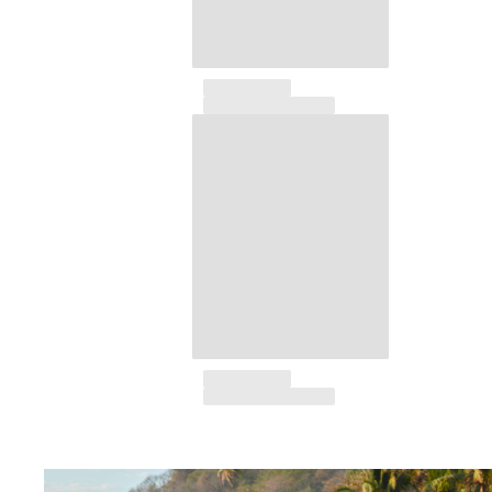
Tuniques
Pantalons
Sweatshirts
T-shirts
Loungewear
Kimonos
Tous les articles
Collection yachting
Tous les articles
Garçon
Tous les articles
Maillots de bain
Short de bain
Bébé
Classique