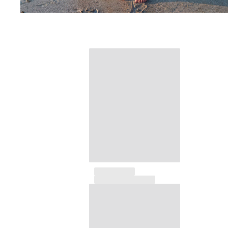
Maillots de bain
Une pièce
T-shirts Anti UV
Bikinis
Bébé
Bas
Tous les articles
Prêt-à-porter
Robes et jupes
Combinaisons
Shorts
Sweats
T-shirts
Tous les articles
Bébé