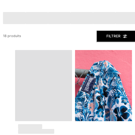
Slips de bain
Le Magique
Tous les articles
Prêt-à-porter
FILTRER
18 produits
Polos
Chemises
Bermudas et Shorts
Pulls et Cardigans
Vestes et Manteaux
Pantalons
Sweats
T-shirts
Loungewear
Tous les articles
Grandes tailles
Tous les articles