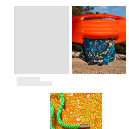
Sacs de plage
Sacs de Voyage
Mini-sacs
Tote bags
Tous les articles
Lunettes de soleil
Tous les articles
Foulards
Tous les articles
Accessoires Enfants
Chapeaux de plage
Serviettes et Ponchos
Chaussures
Chaussettes
Tous les articles