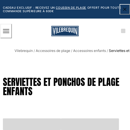
ACCESSIBILITÉ
PASSER
AU
CADEAU EXCLUSIF : RECEVEZ UN
COUSSIN DE PLAGE
OFFERT POUR TOUTE
COMMANDE SUPÉRIEURE À 600€
CONTENU
PRINCIPAL
Homme
Vilebrequin
Accessoires de plage
Accessoires enfants
Serviettes e
Tous les articles
/
/
/
Maillots de bain
Short de bain
SERVIETTES ET PONCHOS DE PLAGE
Classique
ENFANTS
Classique stretch
Classique ultra-léger
Brodés Edition Numérotée
Ceinture plate
Le Court
Le Long
T-shirts Anti UV