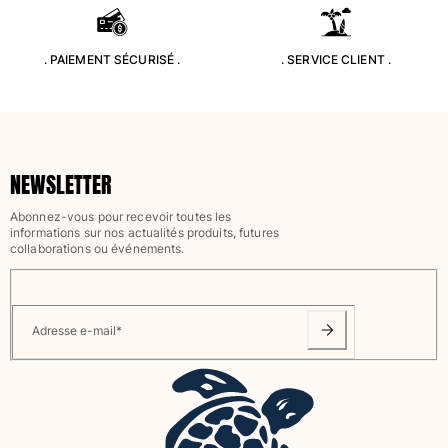
Tuniques
Pantalons
Sweatshirts
. PAIEMENT SÉCURISÉ .
. SERVICE CLIENT .
T-shirts
Loungewear
Kimonos
Tous les articles
NEWSLETTER
Collection yachting
Abonnez-vous pour recevoir toutes les
Tous les articles
informations sur nos actualités produits, futures
collaborations ou événements.
Garçon
Tous les articles
Adresse e-mail
*
Maillots de bain
Short de bain
Bébé
Classique