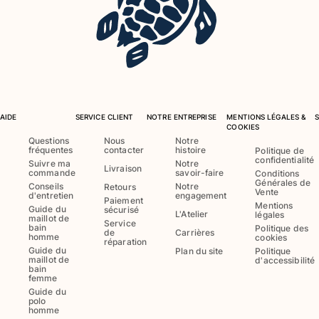
Classique stretch
Classique ultra-léger
Brodés Edition Numérotée
T-Shirts Anti UV
Maillots de Bain magiques
Tous les articles
AIDE
SERVICE CLIENT
NOTRE ENTREPRISE
MENTIONS LÉGALES &
Prêt-à-porter
COOKIES
Questions
Nous
Notre
fréquentes
contacter
histoire
Politique de
Polos
confidentialité
Suivre ma
Notre
Livraison
T-shirts
commande
savoir-faire
Conditions
Générales de
Conseils
Notre
Retours
Pantalons
Vente
d'entretien
engagement
Paiement
Chemises
Mentions
Guide du
sécurisé
L'Atelier
légales
maillot de
Shorts
Service
bain
Politique des
de
Carrières
homme
cookies
Sweats
réparation
Guide du
Plan du site
Politique
Tous les articles
maillot de
d'accessibilité
bain
femme
Fille
Guide du
polo
homme
Tous les articles