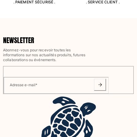
. PAIEMENT SÉCURISÉ .
. SERVICE CLIENT .
Slips de bain
Le Magique
Tous les articles
Prêt-à-porter
NEWSLETTER
Polos
Abonnez-vous pour recevoir toutes les
Chemises
informations sur nos actualités produits, futures
collaborations ou événements.
Bermudas et Shorts
Pulls et Cardigans
Vestes et Manteaux
Pantalons
Adresse e-mail
*
Sweats
T-shirts
Loungewear
Tous les articles
Grandes tailles
Tous les articles