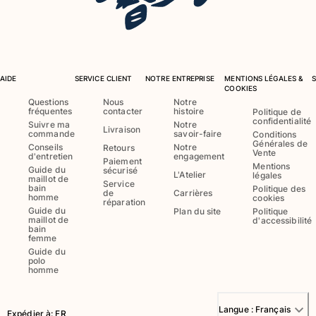
Femme
Tous les articles
AIDE
SERVICE CLIENT
NOTRE ENTREPRISE
MENTIONS LÉGALES &
Maillots de bain
COOKIES
Questions
Nous
Notre
fréquentes
contacter
histoire
Politique de
Deux pièces
confidentialité
Suivre ma
Notre
Une pièce
Livraison
commande
savoir-faire
Conditions
Générales de
Hauts
Conseils
Notre
Retours
Vente
d'entretien
engagement
Paiement
Bas
Mentions
Guide du
sécurisé
L'Atelier
légales
maillot de
T-shirts Anti UV
Service
bain
Politique des
de
Carrières
Tous les articles
homme
cookies
réparation
Guide du
Plan du site
Politique
maillot de
d'accessibilité
Prêt-à-porter
bain
femme
Guide du
Robes
polo
homme
Polos
Shorts
Chemises
Langue :
Français
Expédier à
:
FR