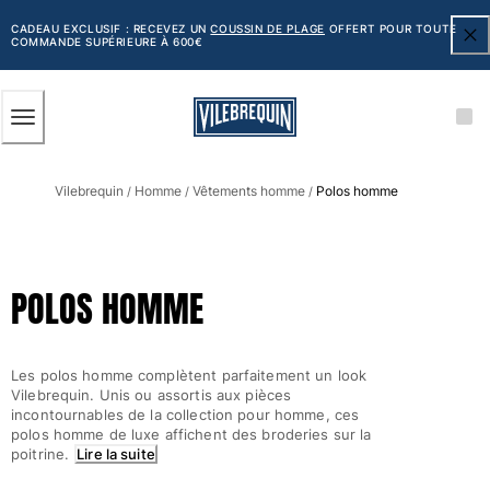
ACCESSIBILITÉ
PASSER
AU
CADEAU EXCLUSIF : RECEVEZ UN
COUSSIN DE PLAGE
OFFERT POUR TOUTE
COMMANDE SUPÉRIEURE À 600€
CONTENU
PRINCIPAL
Homme
Vilebrequin
Homme
Vêtements homme
Polos homme
Tous les articles
/
/
/
Maillots de bain
Short de bain
POLOS HOMME
Classique
Classique stretch
Classique ultra-léger
Les polos homme complètent parfaitement un look
Brodés Edition Numérotée
Vilebrequin. Unis ou assortis aux pièces
Ceinture plate
incontournables de la collection pour homme, ces
polos homme de luxe affichent des broderies sur la
Le Court
poitrine.
Lire la suite
Le Long
T-shirts Anti UV