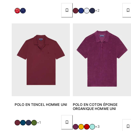
+2
Portail des retours
Retours
Livraison
Questions fréquentes
Magasins
Nous contacter
Suivre ma commande
Mon compte
POLO EN TENCEL HOMME UNI
POLO EN COTON ÉPONGE
ORGANIQUE HOMME UNI
+1
+3