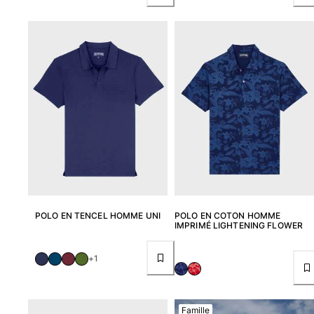
Classique stretch
Classique ultra-léger
Brodés Edition Numérotée
T-Shirts Anti UV
Maillots de Bain magiques
Tous les articles
Prêt-à-porter
Polos
T-shirts
Pantalons
Chemises
POLO EN TENCEL HOMME UNI
POLO EN COTON HOMME
Shorts
IMPRIMÉ LIGHTENING FLOWER
Sweats
Tous les articles
+1
Fille
Tous les articles
Famille