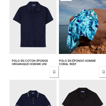
Maillots de bain
Une pièce
T-shirts Anti UV
Bikinis
Bébé
Bas
Tous les articles
Prêt-à-porter
POLO EN COTON ÉPONGE
POLO EN ÉPONGE HOMME
ORGANIQUE HOMME UNI
CORAL REEF
Robes et jupes
Combinaisons
Shorts
Sweats
T-shirts
Tous les articles
Bébé