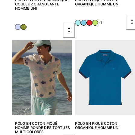
COULEUR CHANGEANTE
ORGANIQUE HOMME UNI
HOMME UNI
Femme
+1
Tous les articles
Maillots de bain
Deux pièces
Une pièce
Hauts
Bas
T-shirts Anti UV
Tous les articles
Prêt-à-porter
Robes
Polos
Shorts
POLO EN COTON PIQUÉ
POLO EN PIQUÉ COTON
HOMME RONDE DES TORTUES
ORGANIQUE HOMME UNI
Chemises
MULTICOLORES