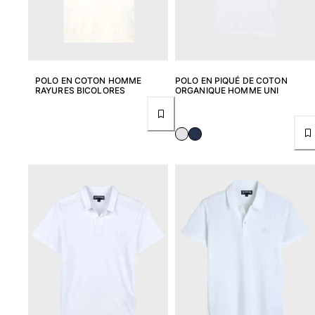
Sacs de plage
Sacs de Voyage
Mini-sacs
Tote bags
Tous les articles
POLO EN COTON HOMME
POLO EN PIQUÉ DE COTON
RAYURES BICOLORES
ORGANIQUE HOMME UNI
Lunettes de soleil
Tous les articles
Foulards
Tous les articles
Accessoires Enfants
Chapeaux de plage
Serviettes et Ponchos
Chaussures
Chaussettes
Tous les articles