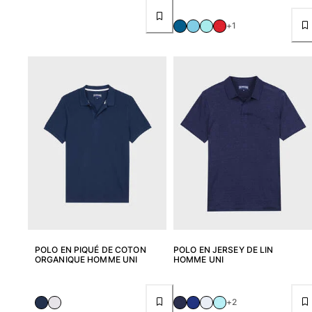
Tuniques
Pantalons
+1
Sweatshirts
T-shirts
Loungewear
Kimonos
Tous les articles
Collection yachting
Tous les articles
Garçon
Tous les articles
Maillots de bain
POLO EN PIQUÉ DE COTON
POLO EN JERSEY DE LIN
ORGANIQUE HOMME UNI
HOMME UNI
Short de bain
Bébé
+2
Classique