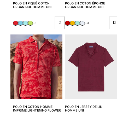
POLO EN PIQUÉ COTON
POLO EN COTON ÉPONGE
Tous les articles
ORGANIQUE HOMME UNI
ORGANIQUE HOMME UNI
Porte-clés
+1
+3
Tous les articles
Bijoux et Montres
Tous les articles
collaborations
CADEAUX
INSPIRATIONS
LES PLAGES VILEBREQUIN
Magazine
POLO EN COTON HOMME
POLO EN JERSEY DE LIN
La Maison Vilebrequin
IMPRIMÉ LIGHTENING FLOWER
HOMME UNI
E-CARTE CADEAU