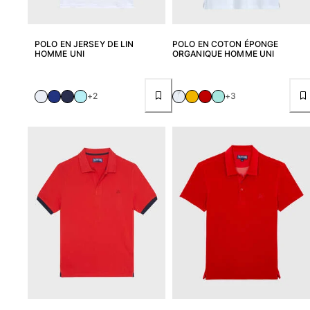
Pochettes
POLO EN JERSEY DE LIN
POLO EN COTON ÉPONGE
HOMME UNI
ORGANIQUE HOMME UNI
Tous les articles
Chaussures
+2
+3
Tongs
Moccasins
Chaussures de plage
Tous les articles
Outdoor
Tous les articles
Chaussettes
Tous les articles
Jeux de plage