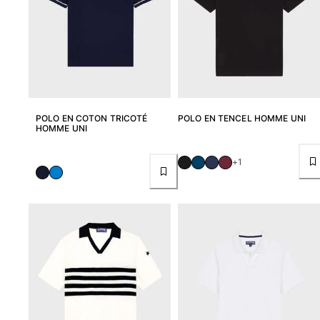
Tous les articles
Accessoires
Tous les articles
Casquettes et bobs
POLO EN COTON TRICOTÉ
POLO EN TENCEL HOMME UNI
HOMME UNI
Casquettes
Bobs
+1
Tous les articles
Serviettes de plage et paréos
Serviettes de plage
Serviettes de plage fouta
Paréos
Tous les articles
Sacs