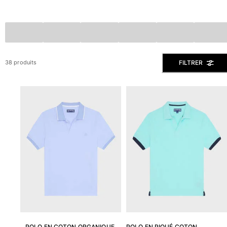
Slips de bain
Le Magique
Tous les articles
Prêt-à-porter
FILTRER
38 produits
Polos
Chemises
Bermudas et Shorts
Pulls et Cardigans
Vestes et Manteaux
Pantalons
Sweats
T-shirts
Loungewear
Tous les articles
Grandes tailles
Tous les articles
POLO EN COTON ORGANIQUE
POLO EN PIQUÉ COTON