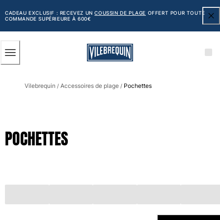
ACCESSIBILITÉ
PASSER
AU
CADEAU EXCLUSIF : RECEVEZ UN
COUSSIN DE PLAGE
OFFERT POUR TOUTE
COMMANDE SUPÉRIEURE À 600€
CONTENU
PRINCIPAL
Homme
Vilebrequin
Accessoires de plage
Pochettes
Tous les articles
/
/
Maillots de bain
Short de bain
POCHETTES
Classique
Classique stretch
Classique ultra-léger
Brodés Edition Numérotée
Ceinture plate
Le Court
Le Long
T-shirts Anti UV