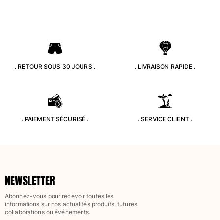
Tous les articles
Accessoires
Tous les articles
. RETOUR SOUS 30 JOURS .
. LIVRAISON RAPIDE .
Casquettes et bobs
Casquettes
Bobs
Tous les articles
. PAIEMENT SÉCURISÉ .
. SERVICE CLIENT .
Serviettes de plage et paréos
Serviettes de plage
Serviettes de plage fouta
NEWSLETTER
Paréos
Tous les articles
Abonnez-vous pour recevoir toutes les
informations sur nos actualités produits, futures
Sacs
collaborations ou événements.