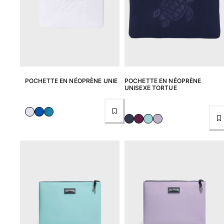
Tuniques
Pantalons
Sweatshirts
T-shirts
Loungewear
Kimonos
Tous les articles
POCHETTE EN NÉOPRÈNE UNIE
POCHETTE EN NÉOPRÈNE
UNISEXE TORTUE
Collection yachting
Tous les articles
Garçon
Tous les articles
Maillots de bain
Short de bain
Bébé
Classique