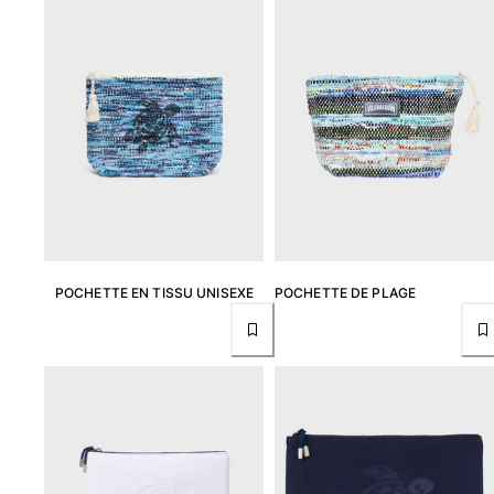
Femme
Tous les articles
Maillots de bain
Deux pièces
Une pièce
Hauts
Bas
T-shirts Anti UV
POCHETTE EN TISSU UNISEXE
POCHETTE DE PLAGE
Tous les articles
Prêt-à-porter
Robes
Polos
Shorts
Chemises