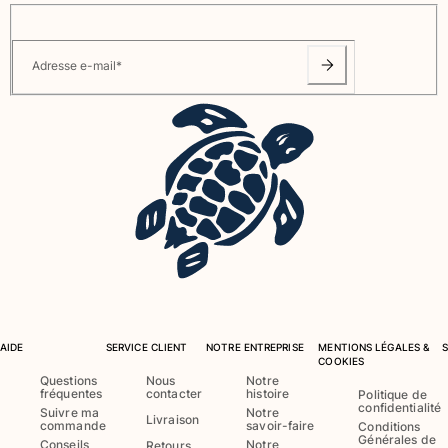
Sacs de plage
Sacs de Voyage
Mini-sacs
Adresse e-mail
*
Tote bags
Tous les articles
Lunettes de soleil
Tous les articles
Foulards
Tous les articles
Accessoires Enfants
AIDE
SERVICE CLIENT
NOTRE ENTREPRISE
MENTIONS LÉGALES &
Chapeaux de plage
COOKIES
Serviettes et Ponchos
Questions
Nous
Notre
fréquentes
contacter
histoire
Politique de
Chaussures
confidentialité
Suivre ma
Notre
Livraison
Chaussettes
commande
savoir-faire
Conditions
Générales de
Conseils
Notre
Retours
Tous les articles