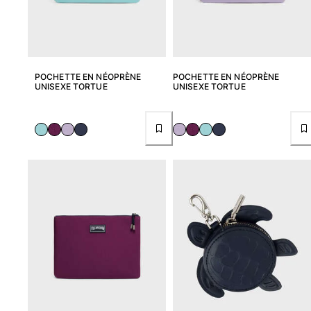
Classique stretch
Classique ultra-léger
Brodés Edition Numérotée
T-Shirts Anti UV
POCHETTE EN NÉOPRÈNE
POCHETTE EN NÉOPRÈNE
Maillots de Bain magiques
UNISEXE TORTUE
UNISEXE TORTUE
Tous les articles
Prêt-à-porter
Polos
T-shirts
Pantalons
Chemises
Shorts
Sweats
Tous les articles
Fille
Tous les articles