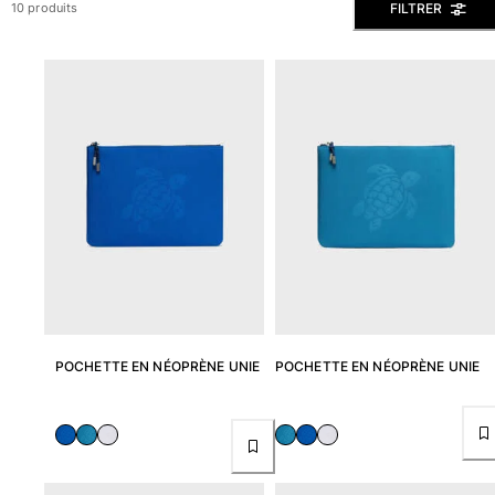
FILTRER
10 produits
Slips de bain
Le Magique
Tous les articles
Prêt-à-porter
Polos
Chemises
Bermudas et Shorts
Pulls et Cardigans
Vestes et Manteaux
Pantalons
Sweats
T-shirts
POCHETTE EN NÉOPRÈNE UNIE
POCHETTE EN NÉOPRÈNE UNIE
Loungewear
Tous les articles
Grandes tailles
Tous les articles