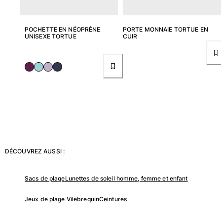
Maillots de bain
POCHETTE EN NÉOPRÈNE
PORTE MONNAIE TORTUE EN
Une pièce
UNISEXE TORTUE
CUIR
T-shirts Anti UV
Bikinis
Bébé
Bas
Tous les articles
Prêt-à-porter
Robes et jupes
Combinaisons
DÉCOUVREZ AUSSI :
Shorts
Sweats
Sacs de plage
Lunettes de soleil homme, femme et enfant
T-shirts
Tous les articles
Jeux de plage Vilebrequin
Ceintures
Bébé