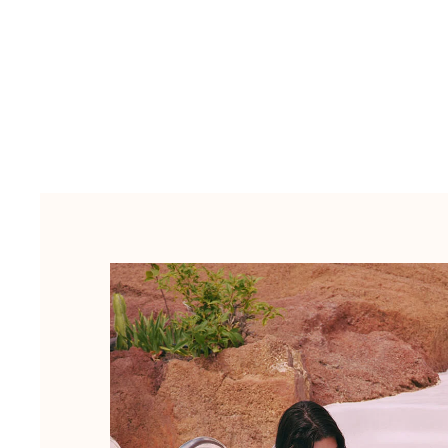
Sacs de Voyage
Mini-sacs
Tote bags
Tous les articles
Lunettes de soleil
Tous les articles
Foulards
Tous les articles
Accessoires Enfants
Chapeaux de plage
Serviettes et Ponchos
Chaussures
Chaussettes
Tous les articles