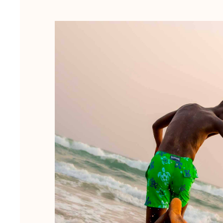
Le Magique
Tous les articles
Prêt-à-porter
Polos
Chemises
Bermudas et Shorts
Pulls et Cardigans
Vestes et Manteaux
Pantalons
Sweats
T-shirts
Loungewear
Tous les articles
Grandes tailles
Tous les articles