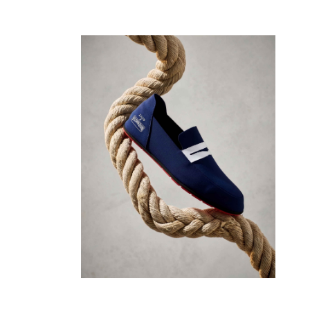
Maillots de bain
Une pièce
T-shirts Anti UV
Bikinis
Bébé
Bas
Tous les articles
Prêt-à-porter
Robes et jupes
Combinaisons
Shorts
Sweats
T-shirts
Tous les articles
Bébé
Tous les articles