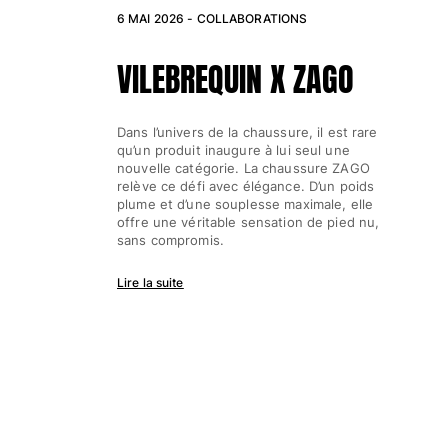
6 MAI 2026 -
COLLABORATIONS
Accessoires
VILEBREQUIN X ZAGO
Tous les articles
Casquettes et bobs
Dans l’univers de la chaussure, il est rare
qu’un produit inaugure à lui seul une
Casquettes
nouvelle catégorie. La chaussure ZAGO
Bobs
relève ce défi avec élégance. D’un poids
plume et d’une souplesse maximale, elle
Tous les articles
offre une véritable sensation de pied nu,
sans compromis.
Serviettes de plage et p
Lire la suite
Serviettes de plage
Serviettes de plage fouta
Paréos
Tous les articles
Sacs
Sacs de plage