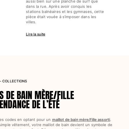
aussi bien sur une planche de surf que
dans la rue. Après avoir conquis les
stations balnéaires et les gymnases, cette
pièce était vouée à s’imposer dans les
villes.
Lire la suite
 - COLLECTIONS
S DE BAIN MÈRE/FILLE
ENDANCE DE L’ÉTÉ
 les codes en optant pour un
maillot de bain mère/fille assorti
.
simple vêtement, votre maillot de bain devient un symbole de