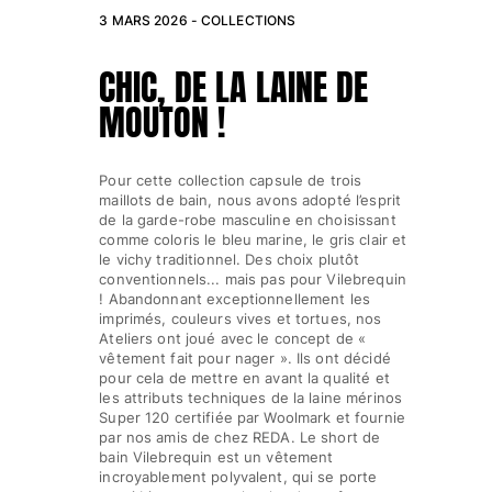
3 MARS 2026 -
COLLECTIONS
CHIC, DE LA LAINE DE
MOUTON !
Pour cette collection capsule de trois
maillots de bain, nous avons adopté l’esprit
de la garde-robe masculine en choisissant
comme coloris le bleu marine, le gris clair et
le vichy traditionnel. Des choix plutôt
conventionnels... mais pas pour Vilebrequin
! Abandonnant exceptionnellement les
imprimés, couleurs vives et tortues, nos
Ateliers ont joué avec le concept de «
vêtement fait pour nager ». Ils ont décidé
pour cela de mettre en avant la qualité et
les attributs techniques de la laine mérinos
Super 120 certifiée par Woolmark et fournie
par nos amis de chez REDA. Le short de
bain Vilebrequin est un vêtement
incroyablement polyvalent, qui se porte