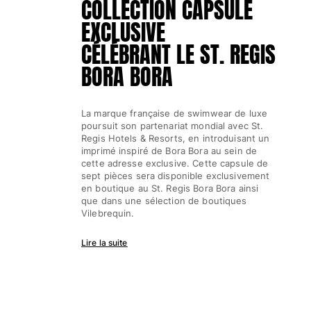
COLLECTION CAPSULE
Classique ultra-léger
EXCLUSIVE
Brodés Edition Numérotée
T-Shirts Anti UV
CÉLÉBRANT LE ST. REGIS
Maillots de Bain magiques
BORA BORA
Tous les articles
Prêt-à-porter
La marque française de swimwear de luxe
poursuit son partenariat mondial avec St.
Polos
Regis Hotels & Resorts, en introduisant un
T-shirts
imprimé inspiré de Bora Bora au sein de
cette adresse exclusive. Cette capsule de
Pantalons
sept pièces sera disponible exclusivement
Chemises
en boutique au St. Regis Bora Bora ainsi
Shorts
que dans une sélection de boutiques
Vilebrequin.
Sweats
Tous les articles
Lire la suite
Fille
Tous les articles