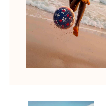
Femme
Tous les articles
Maillots de bain
Deux pièces
Une pièce
Hauts
Bas
T-shirts Anti UV
Tous les articles
Prêt-à-porter
Robes
Polos
Shorts
Chemises
Tuniques