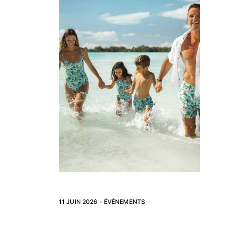
Pantalons
Sweatshirts
T-shirts
Loungewear
Kimonos
Tous les articles
Collection yachting
Tous les articles
Garçon
Tous les articles
Maillots de bain
Short de bain
Bébé
11 JUIN 2026 -
ÉVÉNEMENTS
Classique
Classique stretch