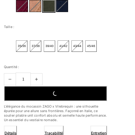
Taille :
35/36
37/38
39/40
41/42
43/44
45/46
Quantité :
LOADING...
L'élégance du mocassin ZAGO x Vilebrequin : une silhouette
épurée pour une allure sans frontières. Façonné en Italie, ce
soulier pliable unit confort absolu et semelle haute performance.
Un essentiel du vestiaire nomade.
Détails
Traçabilité
Entretien