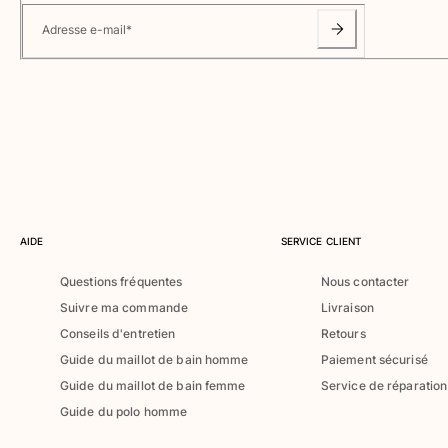
Classique ultra-léger
Adresse e-mail
*
Brodés Edition Numérotée
T-Shirts Anti UV
Maillots de Bain magiques
Tous les articles
Prêt-à-porter
Polos
T-shirts
Pantalons
AIDE
SERVICE CLIENT
Chemises
Questions fréquentes
Nous contacter
Shorts
Suivre ma commande
Livraison
Sweats
Tous les articles
Conseils d'entretien
Retours
Guide du maillot de bain homme
Paiement sécurisé
Fille
Guide du maillot de bain femme
Service de réparation
Guide du polo homme
Tous les articles