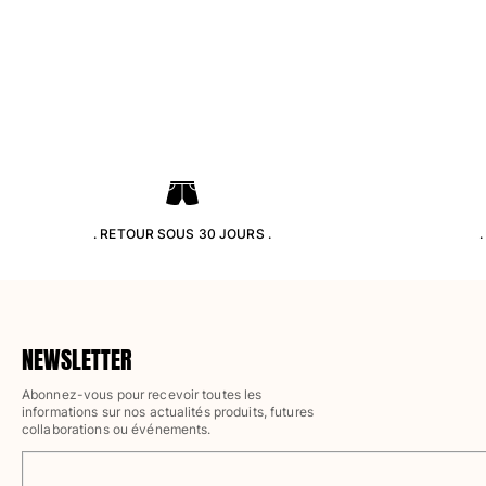
Pantalons
Sweatshirts
T-shirts
Loungewear
Kimonos
Tous les articles
Collection yachting
Tous les articles
. RETOUR SOUS 30 JOURS .
Garçon
Tous les articles
Maillots de bain
NEWSLETTER
Abonnez-vous pour recevoir toutes les
Short de bain
informations sur nos actualités produits, futures
Bébé
collaborations ou événements.
Classique
Classique stretch