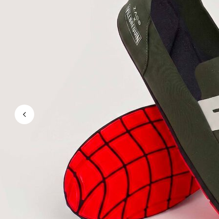
Le Magique
Tous les articles
Prêt-à-porter
Polos
Chemises
Bermudas et Shorts
Pulls et Cardigans
Vestes et Manteaux
Pantalons
Sweats
T-shirts
Loungewear
Tous les articles
Grandes tailles
Tous les articles