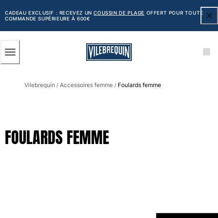
ACCESSIBILITÉ
PASSER
AU
CADEAU EXCLUSIF : RECEVEZ UN
COUSSIN DE PLAGE
OFFERT POUR TOUTE
COMMANDE SUPÉRIEURE À 600€
CONTENU
PRINCIPAL
Homme
Vilebrequin
Accessoires femme
Foulards femme
Tous les articles
/
/
Maillots de bain
Short de bain
FOULARDS FEMME
Classique
Classique stretch
Classique ultra-léger
Brodés Edition Numérotée
Ceinture plate
Le Court
Le Long
T-shirts Anti UV