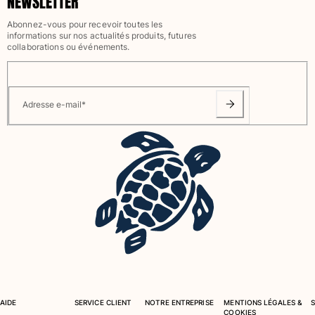
NEWSLETTER
Tuniques
Pantalons
Abonnez-vous pour recevoir toutes les
informations sur nos actualités produits, futures
Sweatshirts
collaborations ou événements.
T-shirts
Loungewear
Kimonos
Adresse e-mail
*
Tous les articles
Collection yachting
Tous les articles
Garçon
Tous les articles
Maillots de bain
Short de bain
Bébé
AIDE
SERVICE CLIENT
NOTRE ENTREPRISE
MENTIONS LÉGALES &
Classique
COOKIES