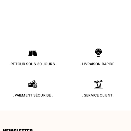
Femme
Tous les articles
Maillots de bain
Deux pièces
Une pièce
Hauts
. RETOUR SOUS 30 JOURS .
. LIVRAISON RAPIDE .
Bas
T-shirts Anti UV
Tous les articles
Prêt-à-porter
. PAIEMENT SÉCURISÉ .
. SERVICE CLIENT .
Robes
Polos
Shorts
Chemises