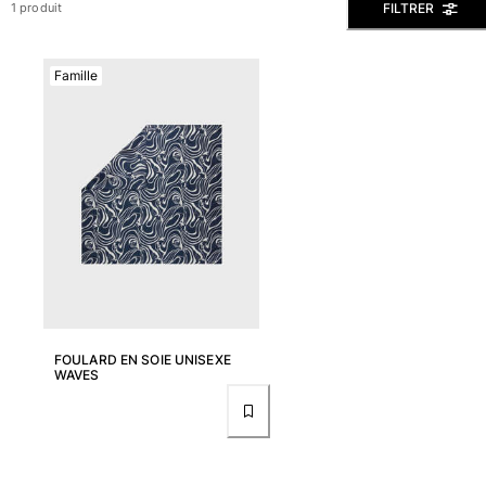
FILTRER
1 produit
Slips de bain
Le Magique
Famille
Tous les articles
Prêt-à-porter
Polos
Chemises
Bermudas et Shorts
Pulls et Cardigans
Vestes et Manteaux
Pantalons
Sweats
T-shirts
FOULARD EN SOIE UNISEXE
Loungewear
WAVES
Tous les articles
Grandes tailles
Tous les articles