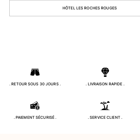
HÔTEL LES ROCHES ROUGES
Portail des retours
Retours
Livraison
Questions fréquentes
Magasins
Nous contacter
Suivre ma commande
Mon compte
. RETOUR SOUS 30 JOURS .
. LIVRAISON RAPIDE .
. PAIEMENT SÉCURISÉ .
. SERVICE CLIENT .