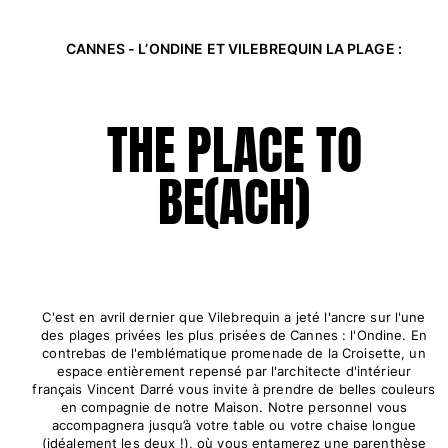
Tuniques
Pantalons
CANNES - L’ONDINE ET VILEBREQUIN LA PLAGE :
Sweatshirts
T-shirts
Loungewear
THE PLACE TO
Kimonos
Tous les articles
BE(ACH)
Collection yachting
Tous les articles
Garçon
Tous les articles
C'est en avril dernier que Vilebrequin a jeté l'ancre sur l'une
des plages privées les plus prisées de Cannes : l'Ondine. En
Maillots de bain
contrebas de l'emblématique promenade de la Croisette, un
espace entièrement repensé par l'architecte d'intérieur
français Vincent Darré vous invite à prendre de belles couleurs
Short de bain
en compagnie de notre Maison. Notre personnel vous
Bébé
accompagnera jusqu’à votre table ou votre chaise longue
Classique
(idéalement les deux !), où vous entamerez une parenthèse