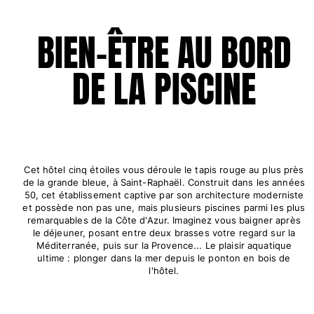
Tous les articles
BIEN-ÊTRE AU BORD
Porte-clés
DE LA PISCINE
Tous les articles
Bijoux et Montres
Tous les articles
collaborations
Cet hôtel cinq étoiles vous déroule le tapis rouge au plus près
CADEAUX
de la grande bleue, à Saint-Raphaël. Construit dans les années
50, cet établissement captive par son architecture moderniste
et possède non pas une, mais plusieurs piscines parmi les plus
INSPIRATIONS
remarquables de la Côte d'Azur. Imaginez vous baigner après
le déjeuner, posant entre deux brasses votre regard sur la
LES PLAGES VILEBREQUIN
Méditerranée, puis sur la Provence... Le plaisir aquatique
ultime : plonger dans la mer depuis le ponton en bois de
l'hôtel.
Magazine
La Maison Vilebrequin
E-CARTE CADEAU