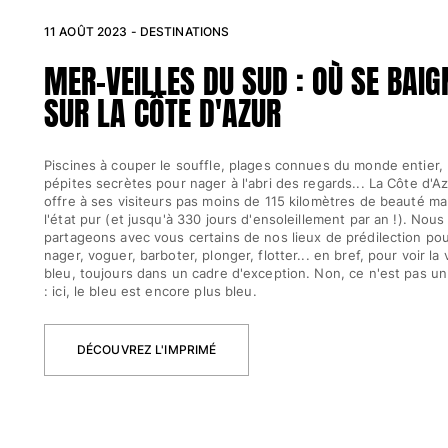
11 AOÛT 2023 - DESTINATIONS
Femme
MER-VEILLES DU SUD : OÙ SE BAIG
Tous les articles
SUR LA CÔTE D'AZUR
Maillots de bain
Deux pièces
Piscines à couper le souffle, plages connues du monde entier,
pépites secrètes pour nager à l'abri des regards... La Côte d'A
Une pièce
offre à ses visiteurs pas moins de 115 kilomètres de beauté ma
Hauts
l'état pur (et jusqu'à 330 jours d'ensoleillement par an !). Nous
Bas
partageons avec vous certains de nos lieux de prédilection po
nager, voguer, barboter, plonger, flotter... en bref, pour voir la 
T-shirts Anti UV
bleu, toujours dans un cadre d'exception. Non, ce n'est pas u
Tous les articles
: ici, le bleu est encore plus bleu.
Prêt-à-porter
DÉCOUVREZ L'IMPRIMÉ
Robes
Polos
Shorts
Chemises