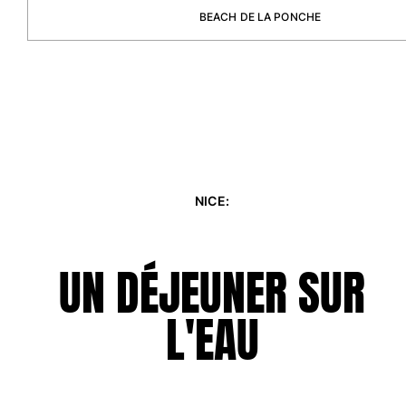
Sacs de plage
BEACH DE LA PONCHE
Sacs de Voyage
Mini-sacs
Tote bags
Tous les articles
Lunettes de soleil
Tous les articles
NICE:
Foulards
Tous les articles
UN DÉJEUNER SUR
Accessoires Enfants
L'EAU
Chapeaux de plage
Serviettes et Ponchos
Chaussures
Chaussettes
Tous les articles