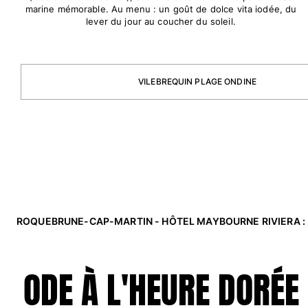
marine mémorable. Au menu : un goût de dolce vita iodée, du
Classique stretch
lever du jour au coucher du soleil.
Classique ultra-léger
Brodés Edition Numérotée
T-Shirts Anti UV
Maillots de Bain magiques
VILEBREQUIN PLAGE ONDINE
Tous les articles
Prêt-à-porter
Polos
T-shirts
Pantalons
Chemises
Shorts
ROQUEBRUNE-CAP-MARTIN - HÔTEL MAYBOURNE RIVIERA :
Sweats
Tous les articles
ODE À L'HEURE DORÉE
Fille
Tous les articles