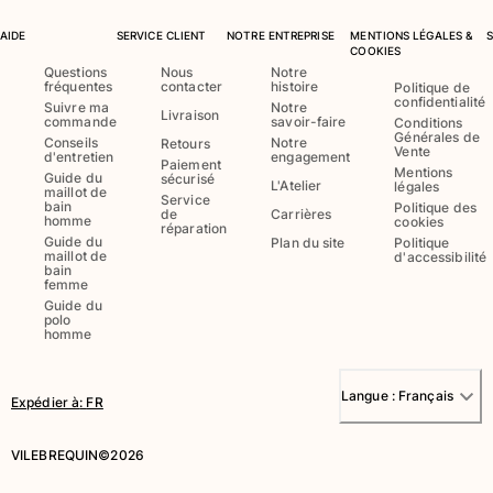
AIDE
SERVICE CLIENT
NOTRE ENTREPRISE
MENTIONS LÉGALES &
COOKIES
Questions
Nous
Notre
fréquentes
contacter
histoire
Politique de
confidentialité
Suivre ma
Notre
Livraison
commande
savoir-faire
Conditions
Générales de
Conseils
Notre
Retours
Vente
d'entretien
engagement
Paiement
Mentions
Guide du
sécurisé
L'Atelier
légales
maillot de
Service
bain
Politique des
de
Carrières
homme
cookies
réparation
Guide du
Plan du site
Politique
maillot de
d'accessibilité
bain
femme
Guide du
polo
homme
Langue :
Français
Expédier à
:
FR
VILEBREQUIN©2026