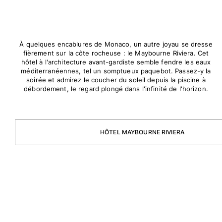
Maillots de bain
Une pièce
À quelques encablures de Monaco, un autre joyau se dresse
T-shirts Anti UV
fièrement sur la côte rocheuse : le Maybourne Riviera. Cet
Bikinis
hôtel à l'architecture avant-gardiste semble fendre les eaux
méditerranéennes, tel un somptueux paquebot. Passez-y la
Bébé
soirée et admirez le coucher du soleil depuis la piscine à
Bas
débordement, le regard plongé dans l'infinité de l'horizon.
Tous les articles
Prêt-à-porter
HÔTEL MAYBOURNE RIVIERA
Robes et jupes
Combinaisons
Shorts
Sweats
T-shirts
Tous les articles
Bébé