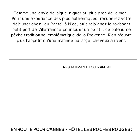
Pochettes
Comme une envie de pique-niquer au plus près de la mer...
Pour une expérience des plus authentiques, récupérez votre
déjeuner chez Lou Pantail à Nice, puis rejoignez le ravissant
Tous les articles
petit port de Villefranche pour louer un pointu, ce bateau de
pêche traditionnel emblématique de la Provence. Rien n'ouvre
Chaussures
plus l'appétit qu'une matinée au large, cheveux au vent.
Tongs
Moccasins
Chaussures de plage
RESTAURANT LOU PANTAIL
Tous les articles
Outdoor
Tous les articles
Chaussettes
Tous les articles
EN ROUTE POUR CANNES - HÔTEL LES ROCHES ROUGES :
Jeux de plage