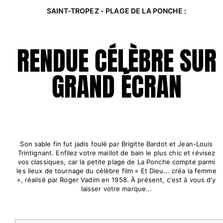
SAINT-TROPEZ - PLAGE DE LA PONCHE :
Tous les articles
Accessoires
RENDUE CÉLÈBRE SUR
Tous les articles
Casquettes et bobs
GRAND ÉCRAN
Casquettes
Bobs
Tous les articles
Serviettes de plage et paréos
Son sable fin fut jadis foulé par Brigitte Bardot et Jean-Louis
Trintignant. Enfilez votre maillot de bain le plus chic et révisez
Serviettes de plage
vos classiques, car la petite plage de La Ponche compte parmi
Serviettes de plage fouta
les lieux de tournage du célèbre film « Et Dieu... créa la femme
Paréos
», réalisé par Roger Vadim en 1958. À présent, c'est à vous d'y
laisser votre marque...
Tous les articles
Sacs