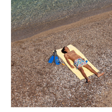
Slips de bain
Le Magique
Tous les articles
Prêt-à-porter
Polos
Chemises
Bermudas et Shorts
Pulls et Cardigans
Vestes et Manteaux
Pantalons
Sweats
T-shirts
Loungewear
Tous les articles
Grandes tailles
Tous les articles