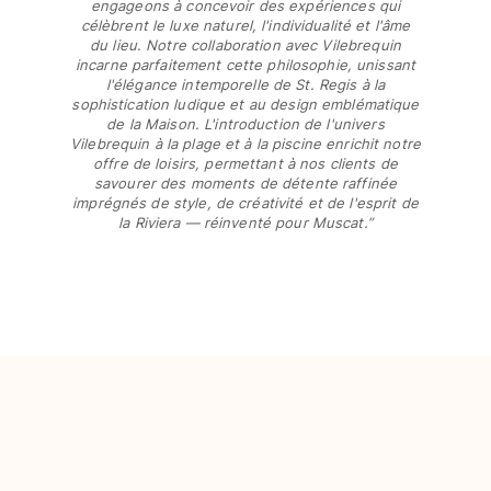
engageons à concevoir des expériences qui
Sacs de plage
célèbrent le luxe naturel, l'individualité et l'âme
Sacs de Voyage
du lieu. Notre collaboration avec Vilebrequin
incarne parfaitement cette philosophie, unissant
Mini-sacs
l'élégance intemporelle de St. Regis à la
Tote bags
sophistication ludique et au design emblématique
Tous les articles
de la Maison. L'introduction de l'univers
Vilebrequin à la plage et à la piscine enrichit notre
Lunettes de soleil
offre de loisirs, permettant à nos clients de
savourer des moments de détente raffinée
imprégnés de style, de créativité et de l'esprit de
Tous les articles
la Riviera — réinventé pour Muscat.”
Foulards
Tous les articles
Accessoires Enfants
Chapeaux de plage
Serviettes et Ponchos
Chaussures
Chaussettes
Tous les articles