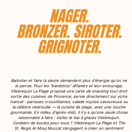
NAGER.
Pochettes
BRONZER. SIROTER.
Tous les articles
Chaussures
GRIGNOTER.
Tongs
Moccasins
Chaussures de plage
Tous les articles
Outdoor
Barboter et faire la sieste demandent plus d'énergie qu'on ne
le pense. Pour les "bambinos" affamés et leur entourage,
Vilebrequin La Plage propose une carte de snacking tout droit
Tous les articles
sortie des cuisines de Provence, servie directement sur votre
transat : panisses croustillantes, salade niçoise savoureuse ou
Chaussettes
la célèbre ratatouille — la cuisine de plage, avec une touche
gourmande. En milieu d'après-midi, il n'y a qu'une seule chose
Tous les articles
raisonnable à faire : visiter le bar à glaces Vilebrequin.
Combien de boules pour vous ? Vilebrequin La Plage et The
Jeux de plage
St. Regis Al Mouj Muscat s’engagent à créer un sentiment