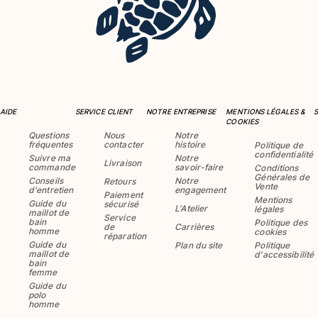
AIDE
SERVICE CLIENT
NOTRE ENTREPRISE
MENTIONS LÉGALES &
COOKIES
Questions
Nous
Notre
fréquentes
contacter
histoire
Politique de
confidentialité
Suivre ma
Notre
Livraison
commande
savoir-faire
Conditions
Générales de
Conseils
Notre
Retours
Vente
d'entretien
engagement
Paiement
Mentions
Guide du
sécurisé
L'Atelier
légales
maillot de
Service
bain
Politique des
de
Carrières
homme
cookies
réparation
Guide du
Plan du site
Politique
maillot de
d'accessibilité
bain
femme
Guide du
polo
homme