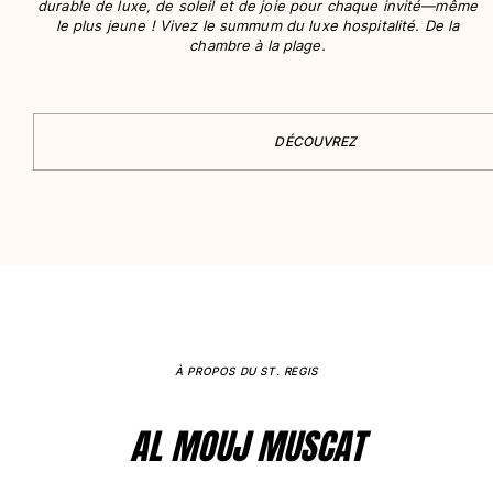
durable de luxe, de soleil et de joie pour chaque invité—même
le plus jeune ! Vivez le summum du luxe hospitalité. De la
Tous les articles
chambre à la plage.
Porte-clés
Tous les articles
DÉCOUVREZ
Bijoux et Montres
Tous les articles
collaborations
CADEAUX
INSPIRATIONS
À PROPOS DU ST. REGIS
LES PLAGES VILEBREQUIN
AL MOUJ MUSCAT
Magazine
La Maison Vilebrequin
E-CARTE CADEAU