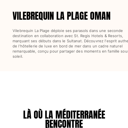
Femme
VILEBREQUIN LA PLAGE OMAN
Tous les articles
Vilebrequin La Plage déploie ses parasols dans une seconde
Maillots de bain
destination en collaboration avec St. Regis Hotels & Resorts,
marquant ses débuts dans le Sultanat. Découvrez l'esprit auth
Deux pièces
de l'hôtellerie de luxe en bord de mer dans un cadre naturel
remarquable, conçu pour partager des moments en famille sou
Une pièce
soleil.
Hauts
Bas
T-shirts Anti UV
Tous les articles
Prêt-à-porter
Robes
Polos
LÀ OÙ LA MÉDITERRANÉE
Shorts
RENCONTRE
Chemises