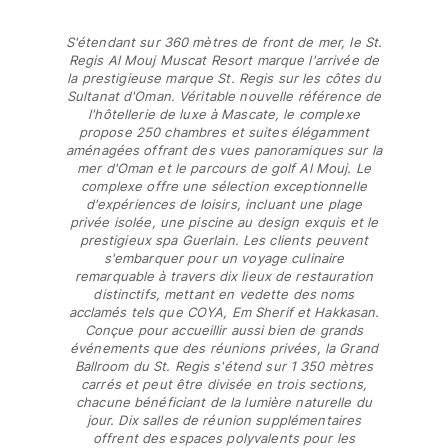
S'étendant sur 360 mètres de front de mer, le St.
Portail des retours
Regis Al Mouj Muscat Resort marque l'arrivée de
Retours
la prestigieuse marque St. Regis sur les côtes du
Sultanat d'Oman. Véritable nouvelle référence de
Livraison
l'hôtellerie de luxe à Mascate, le complexe
Questions fréquentes
propose 250 chambres et suites élégamment
Magasins
aménagées offrant des vues panoramiques sur la
mer d'Oman et le parcours de golf Al Mouj. Le
Nous contacter
complexe offre une sélection exceptionnelle
Suivre ma commande
d'expériences de loisirs, incluant une plage
privée isolée, une piscine au design exquis et le
prestigieux spa Guerlain. Les clients peuvent
Mon compte
s'embarquer pour un voyage culinaire
remarquable à travers dix lieux de restauration
distinctifs, mettant en vedette des noms
acclamés tels que COYA, Em Sherif et Hakkasan.
Conçue pour accueillir aussi bien de grands
événements que des réunions privées, la Grand
Ballroom du St. Regis s'étend sur 1 350 mètres
carrés et peut être divisée en trois sections,
chacune bénéficiant de la lumière naturelle du
jour. Dix salles de réunion supplémentaires
offrent des espaces polyvalents pour les