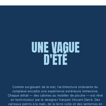
Classique stretch
Classique ultra-léger
Brodés Edition Numérotée
T-Shirts Anti UV
Maillots de Bain magiques
Tous les articles
UNE VAGUE
Prêt-à-porter
Polos
D'ÉTÉ
T-shirts
Pantalons
Chemises
Shorts
Sweats
Tous les articles
Comme surgissant de la mer, l'architecture ondulante du
complexe encadre une expérience extérieure immersive.
Fille
Chaque détail — des cabines au mobilier de piscine — est rêvé
en technicolour par le designer français Vincent Darré. Des
carreaux peints à la main, de la terre cuite et des lanternes en
Tous les articles