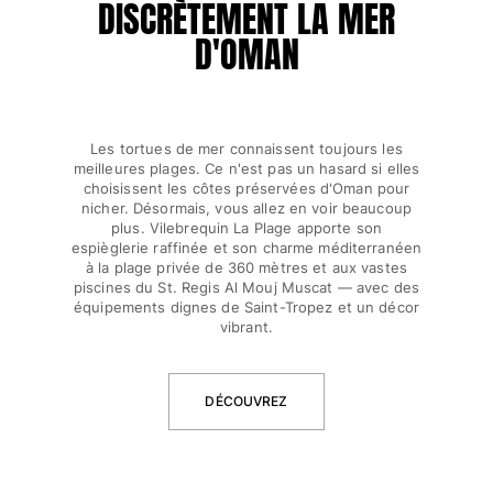
DISCRÈTEMENT LA MER
Tuniques
Pantalons
D'OMAN
Sweatshirts
T-shirts
Loungewear
Kimonos
Les tortues de mer connaissent toujours les
Tous les articles
meilleures plages. Ce n'est pas un hasard si elles
choisissent les côtes préservées d'Oman pour
Collection yachting
nicher. Désormais, vous allez en voir beaucoup
plus. Vilebrequin La Plage apporte son
espièglerie raffinée et son charme méditerranéen
Tous les articles
à la plage privée de 360 mètres et aux vastes
piscines du St. Regis Al Mouj Muscat — avec des
Garçon
équipements dignes de Saint-Tropez et un décor
vibrant.
Tous les articles
Maillots de bain
DÉCOUVREZ
Short de bain
Bébé
Classique