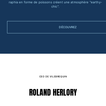
raphia en forme de poissons créent une atmosphère "earthy-
chic".
Maillots de bain
Une pièce
T-shirts Anti UV
DÉCOUVREZ
Bikinis
Bébé
Bas
Tous les articles
Prêt-à-porter
Robes et jupes
Combinaisons
Shorts
CEO DE VILEBREQUIN
Sweats
T-shirts
ROLAND HERLORY
Tous les articles
Bébé