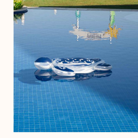
Slips de bain
Le Magique
Tous les articles
Prêt-à-porter
Polos
Chemises
Bermudas et Shorts
Pulls et Cardigans
Vestes et Manteaux
Pantalons
Sweats
T-shirts
Loungewear
Tous les articles
Grandes tailles
Tous les articles