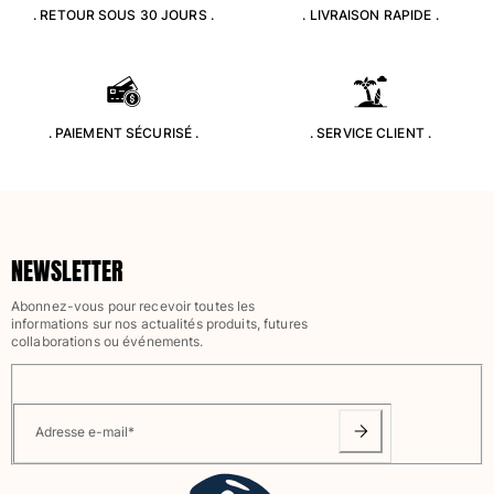
. RETOUR SOUS 30 JOURS .
. LIVRAISON RAPIDE .
Classique stretch
Classique ultra-léger
Brodés Edition Numérotée
T-Shirts Anti UV
Maillots de Bain magiques
. PAIEMENT SÉCURISÉ .
. SERVICE CLIENT .
Tous les articles
Prêt-à-porter
Polos
NEWSLETTER
T-shirts
Pantalons
Abonnez-vous pour recevoir toutes les
Chemises
informations sur nos actualités produits, futures
collaborations ou événements.
Shorts
Sweats
Tous les articles
Adresse e-mail
*
Fille
Tous les articles