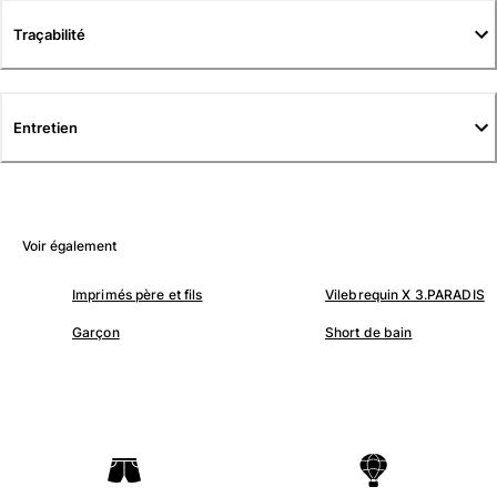
Tuniques
Traçabilité
Pantalons
Sweatshirts
T-shirts
Loungewear
Entretien
Kimonos
Tous les articles
Collection yachting
Voir également
Tous les articles
Imprimés père et fils
Vilebrequin X 3.PARADIS
Garçon
Garçon
Short de bain
Tous les articles
Maillots de bain
Short de bain
Bébé
Classique