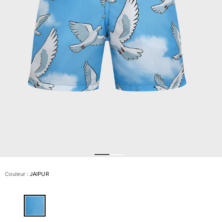
Slips de bain
Le Magique
Tous les articles
Prêt-à-porter
Polos
Chemises
Bermudas et Shorts
Pulls et Cardigans
Vestes et Manteaux
Pantalons
Sweats
T-shirts
Loungewear
Couleur :
JAIPUR
Tous les articles
Grandes tailles
Tous les articles