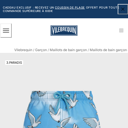
ACCESSIBILITÉ
PASSER
AU
CADEAU EXCLUSIF : RECEVEZ UN
COUSSIN DE PLAGE
OFFERT POUR TOUTE
COMMANDE SUPÉRIEURE À 600€
CONTENU
PRINCIPAL
Homme
Vilebrequin
Garçon
Maillots de bain garçon
Maillots de bain garçon
Tous les articles
/
/
/
Maillots de bain
3.PARADIS
Short de bain
Classique
Classique stretch
Classique ultra-léger
Brodés Edition Numérotée
Ceinture plate
Le Court
Le Long
T-shirts Anti UV