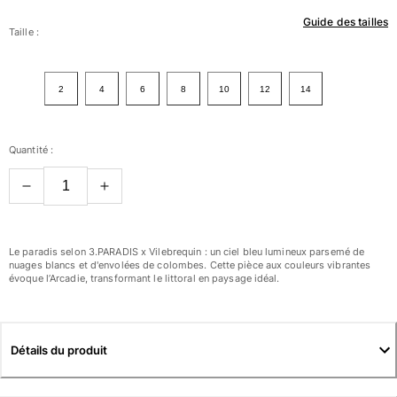
Guide des tailles
Femme
Taille :
Tous les articles
2
4
6
8
10
12
14
Maillots de bain
Deux pièces
Quantité :
Une pièce
Hauts
Bas
T-shirts Anti UV
Tous les articles
Le paradis selon 3.PARADIS x Vilebrequin : un ciel bleu lumineux parsemé de
nuages blancs et d'envolées de colombes. Cette pièce aux couleurs vibrantes
évoque l’Arcadie, transformant le littoral en paysage idéal.
Prêt-à-porter
Robes
Polos
Détails du produit
Shorts
Chemises