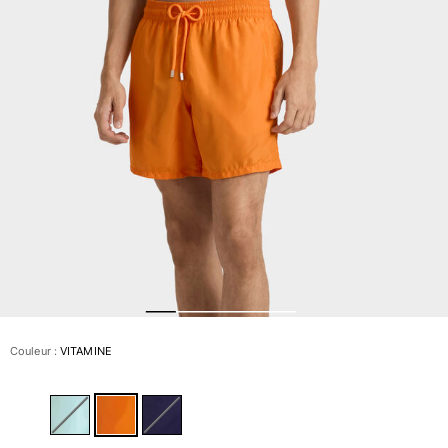
Slips de bain
Le Magique
Tous les articles
Prêt-à-porter
Polos
Chemises
Bermudas et Shorts
Pulls et Cardigans
Vestes et Manteaux
Pantalons
Sweats
T-shirts
Loungewear
Couleur :
VITAMINE
Tous les articles
Grandes tailles
Tous les articles