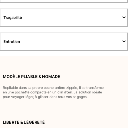
Tuniques
Pantalons
Sweatshirts
Traçabilité
T-shirts
Loungewear
Kimonos
Entretien
Tous les articles
Collection yachting
Tous les articles
MODÈLE PLIABLE & NOMADE
Garçon
Repliable dans sa propre poche arrière zippée, il se transforme
Tous les articles
en une pochette compacte en un clin d’œil. La solution idéale
pour voyager léger, à glisser dans tous vos bagages.
Maillots de bain
Short de bain
Bébé
LIBERTÉ & LÉGÈRETÉ
Classique