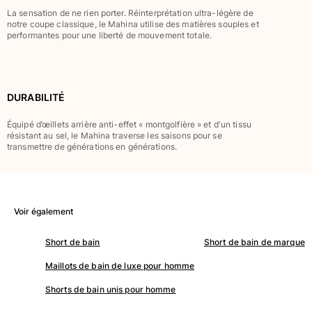
Classique stretch
La sensation de ne rien porter. Réinterprétation ultra-légère de
notre coupe classique, le Mahina utilise des matières souples et
Classique ultra-léger
performantes pour une liberté de mouvement totale.
Brodés Edition Numérotée
T-Shirts Anti UV
Maillots de Bain magiques
Tous les articles
DURABILITÉ
Prêt-à-porter
Équipé d’œillets arrière anti-effet « montgolfière » et d'un tissu
résistant au sel, le Mahina traverse les saisons pour se
transmettre de générations en générations.
Polos
T-shirts
Pantalons
Chemises
Voir également
Shorts
Sweats
Short de bain
Short de bain de marque
Tous les articles
Maillots de bain de luxe pour homme
Fille
Shorts de bain unis pour homme
Tous les articles