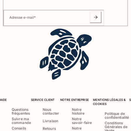
Tous les articles
Accessoires
Adresse e-mail
*
Tous les articles
Casquettes et bobs
Casquettes
Bobs
Tous les articles
Serviettes de plage et paréos
Serviettes de plage
Serviettes de plage fouta
AIDE
SERVICE CLIENT
NOTRE ENTREPRISE
MENTIONS LÉGALES &
COOKIES
Paréos
Questions
Nous
Notre
Tous les articles
fréquentes
contacter
histoire
Politique de
confidentialité
Suivre ma
Notre
Livraison
Sacs
commande
savoir-faire
Conditions
Générales de
Conseils
Notre
Retours
Vente