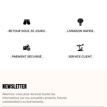
Maillots de bain
Une pièce
T-shirts Anti UV
Bikinis
. RETOUR SOUS 30 JOURS .
. LIVRAISON RAPIDE .
Bébé
Bas
Tous les articles
Prêt-à-porter
. PAIEMENT SÉCURISÉ .
. SERVICE CLIENT .
Robes et jupes
Combinaisons
Shorts
Sweats
NEWSLETTER
T-shirts
Tous les articles
Abonnez-vous pour recevoir toutes les
informations sur nos actualités produits, futures
collaborations ou événements.
Bébé