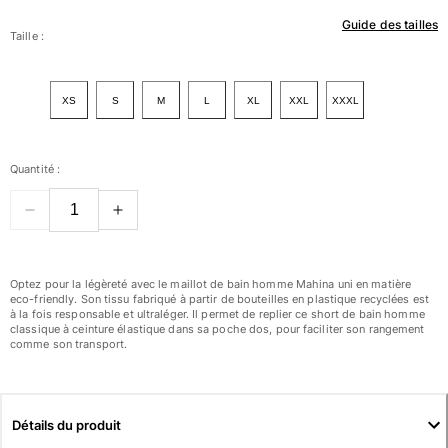
Guide des tailles
Femme
Taille :
Tous les articles
XS
S
M
L
XL
XXL
XXXL
Maillots de bain
Deux pièces
Quantité :
Une pièce
Hauts
Bas
T-shirts Anti UV
Tous les articles
Optez pour la légèreté avec le maillot de bain homme Mahina uni en matière
eco-friendly. Son tissu fabriqué à partir de bouteilles en plastique recyclées est
à la fois responsable et ultraléger. Il permet de replier ce short de bain homme
Prêt-à-porter
classique à ceinture élastique dans sa poche dos, pour faciliter son rangement
comme son transport.
Robes
Polos
Shorts
Détails du produit
Chemises