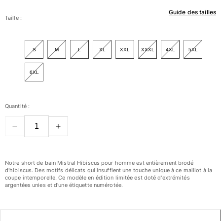
Guide des tailles
Femme
Taille :
Tous les articles
S
M
L
XL
XXL
XXXL
4XL
5XL
Maillots de bain
6XL
Deux pièces
Une pièce
Hauts
Quantité :
Bas
T-shirts Anti UV
Tous les articles
Prêt-à-porter
Notre short de bain Mistral Hibiscus pour homme est entièrement brodé
d'hibiscus. Des motifs délicats qui insufflent une touche unique à ce maillot à la
Robes
coupe intemporelle. Ce modèle en édition limitée est doté d'extrémités
argentées unies et d'une étiquette numérotée.
Polos
Shorts
Chemises