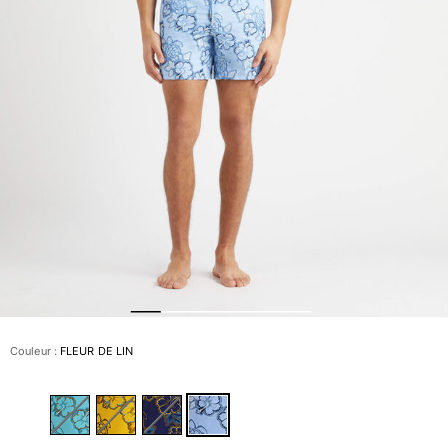
Slips de bain
Le Magique
Tous les articles
Prêt-à-porter
Polos
Chemises
Bermudas et Shorts
Pulls et Cardigans
Vestes et Manteaux
Pantalons
Sweats
T-shirts
Loungewear
Couleur :
FLEUR DE LIN
Tous les articles
Grandes tailles
Tous les articles