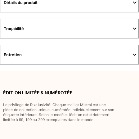
Tuniques
Détails du produit
Pantalons
Sweatshirts
T-shirts
Traçabilité
Loungewear
Kimonos
Tous les articles
Entretien
Collection yachting
Tous les articles
Garçon
ÉDITION LIMITÉE & NUMÉROTÉE
Tous les articles
Le privilège de l’exclusivité. Chaque maillot Mistral est une
Maillots de bain
pièce de collection unique, numérotée individuellement sur son
étiquette intérieure. Selon le modèle, l’édition est strictement
limitée à 99, 199 ou 299 exemplaires dans le monde.
Short de bain
Bébé
Classique