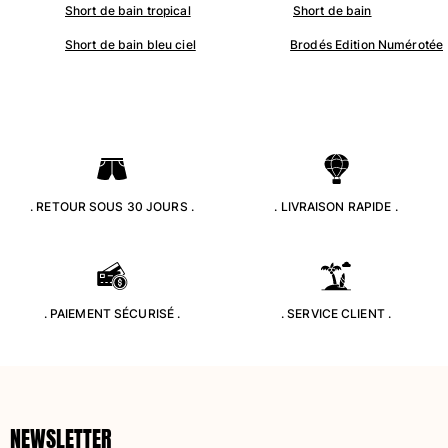
Short de bain tropical
Short de bain
Maillots de bain
Short de bain bleu ciel
Brodés Edition Numérotée
Une pièce
T-shirts Anti UV
Bikinis
Bébé
Bas
Tous les articles
. RETOUR SOUS 30 JOURS .
. LIVRAISON RAPIDE .
Prêt-à-porter
Robes et jupes
Combinaisons
. PAIEMENT SÉCURISÉ .
. SERVICE CLIENT .
Shorts
Sweats
T-shirts
Tous les articles
Bébé
NEWSLETTER