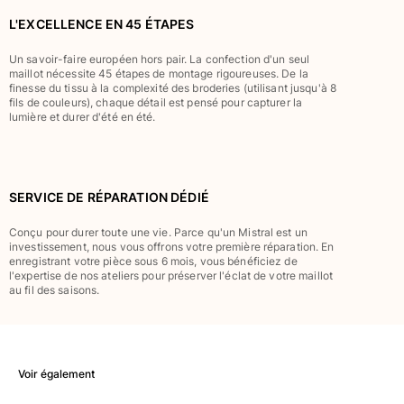
Classique stretch
L'EXCELLENCE EN 45 ÉTAPES
Classique ultra-léger
Brodés Edition Numérotée
Un savoir-faire européen hors pair. La confection d'un seul
maillot nécessite 45 étapes de montage rigoureuses. De la
T-Shirts Anti UV
finesse du tissu à la complexité des broderies (utilisant jusqu'à 8
Maillots de Bain magiques
fils de couleurs), chaque détail est pensé pour capturer la
lumière et durer d'été en été.
Tous les articles
Prêt-à-porter
Polos
SERVICE DE RÉPARATION DÉDIÉ
T-shirts
Conçu pour durer toute une vie. Parce qu'un Mistral est un
Pantalons
investissement, nous vous offrons votre première réparation. En
Chemises
enregistrant votre pièce sous 6 mois, vous bénéficiez de
l'expertise de nos ateliers pour préserver l'éclat de votre maillot
Shorts
au fil des saisons.
Sweats
Tous les articles
Fille
Voir également
Tous les articles