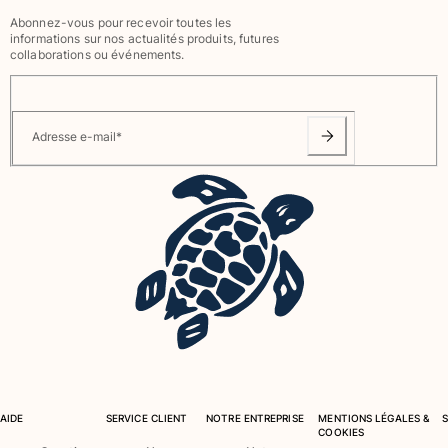
Abonnez-vous pour recevoir toutes les
Tous les articles
informations sur nos actualités produits, futures
collaborations ou événements.
Accessoires
Tous les articles
Adresse e-mail
*
Casquettes et bobs
Casquettes
Bobs
Tous les articles
Serviettes de plage et paréos
Serviettes de plage
Serviettes de plage fouta
Paréos
Tous les articles
Sacs
AIDE
SERVICE CLIENT
NOTRE ENTREPRISE
MENTIONS LÉGALES &
COOKIES