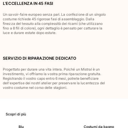
L'ECCELLENZA IN 45 FASI
Classico stretch
Classico ultraleggero
Un savoir-faire europeo senza pari. La confezione di un singolo
Costumi da bagno Ricamati
costume richiede 45 rigorose fasi di assemblaggio. Dalla
finezza del tessuto alla complessità dei ricami (che utilizzano
Rashguard
fino a 8 fili di colore), ogni dettaglio è pensato per catturare la
Costumi da bagno magici
luce e durare estate dopo estate.
Vedi tutti i Costumi da bagno
Abbigliamento
SERVIZIO DI RIPARAZIONE DEDICATO
Polo
T-shirt
Progettato per durare una vita intera. Poiché un Mistral è un
investimento, vi offriamo la vostra prima riparazione gratuita.
Pantaloni
Registrando il vostro capo entro 6 mesi, potrete beneficiare
Camicie
dell'expertise dei nostri atelier per preservare la lucentezza del
vostro costume nel corso delle stagioni.
Bermuda
Felpe
Vedi tutti i Abbigliamento
Bambina
Scopri di più
Vedi tutti i Bambina
Blu
Costumi da bagno