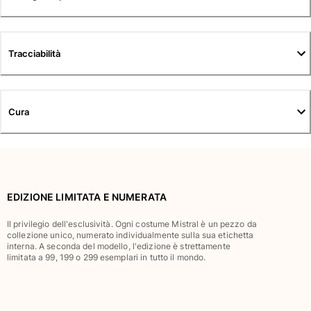
Tuniche
Pantaloni
Sweatshirts
Tracciabilità
T-Shirts
Modelli lounge
Kimonos
Vedi tutti i Abbigliamento
Cura
Yachting collection
Vedi tutti i Yachting collection
Bambino
EDIZIONE LIMITATA E NUMERATA
Vedi tutti i Bambino
Il privilegio dell'esclusività. Ogni costume Mistral è un pezzo da
collezione unico, numerato individualmente sulla sua etichetta
Costumi da bagno
interna. A seconda del modello, l'edizione è strettamente
limitata a 99, 199 o 299 esemplari in tutto il mondo.
Pantalocini mare
Neonato
Classico