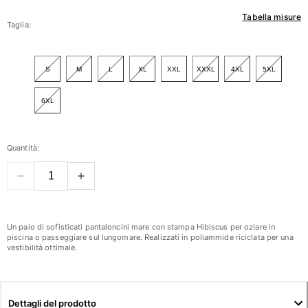
Tabella misure
Donna
Taglia:
Vedi tutti i Donna
S
M
L
XL
XXL
XXXL
4XL
5XL
Costumi da bagno
6XL
Bikinis
Intero
Tops
Quantità:
Slips
Rashguards
Vedi tutti i Costumi da bagno
Abbigliamento
Un paio di sofisticati pantaloncini mare con stampa Hibiscus per oziare in
piscina o passeggiare sul lungomare. Realizzati in poliammide riciclata per una
Abiti
vestibilità ottimale.
Polos
Shorts
Camicie
Dettagli del prodotto