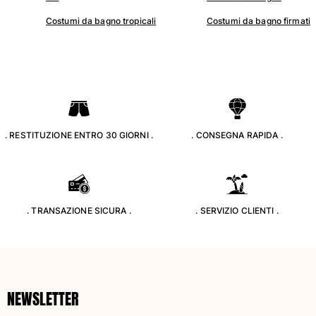
Costumi da bagno
Costumi da bagno tropicali
Costumi da bagno firmati
Costumi Interi
Rashguard
Bikini
Neonato
Slip Mare
Vedi tutti i Costumi da bagno
. RESTITUZIONE ENTRO 30 GIORNI .
. CONSEGNA RAPIDA .
Abbigliamento
Abiti e Gonne
Tute
. TRANSAZIONE SICURA .
. SERVIZIO CLIENTI .
Pantaloncini
Felpe
T-shirt
Vedi tutti i Abbigliamento
NEWSLETTER
Neonato