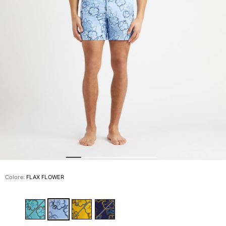
Slip
Magici
Vedi tutti i Costumi da bagno
Abbigliamento
Polo
Camicie
Bermuda
Pullover e Cardigan
Capispalla
Pantaloni
Maglieria
T-shirts
Modelli lounge
Colore:
FLAX FLOWER
Vedi tutti i Abbigliamento
Taglie forti
Vedi tutti i Taglie forti