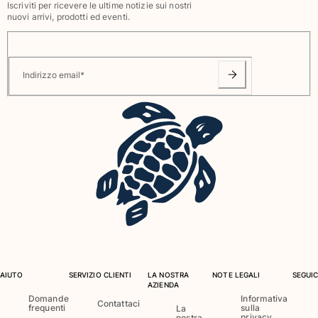
Iscriviti per ricevere le ultime notizie sui nostri
Vedi tutti i Neonato
nuovi arrivi, prodotti ed eventi.
Accessori
Vedi tutti i Accessori
Indirizzo email
*
Cappelli e Cappellini
Cappellino
Cappello
Vedi tutti i Cappelli e Cappellini
Telli mare & Pareo
Telli mare
Telo mare unisex
Pareo
Vedi tutti i Telli mare & Pareo
AIUTO
SERVIZIO CLIENTI
LA NOSTRA
NOTE LEGALI
SEGUIC
AZIENDA
Borse
Domande
Informativa
Contattaci
frequenti
sulla
La
privacy
nostra