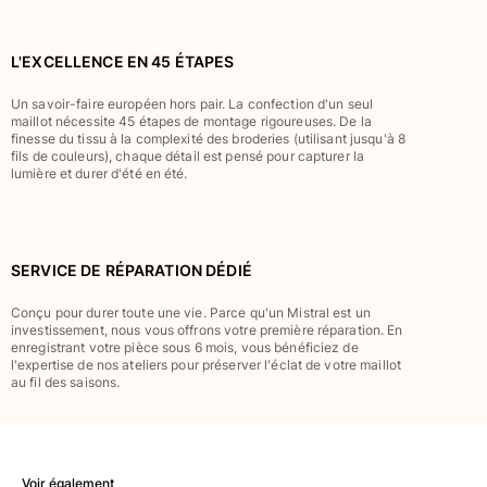
Classique stretch
Classique ultra-léger
L'EXCELLENCE EN 45 ÉTAPES
Brodés Edition Numérotée
T-Shirts Anti UV
Un savoir-faire européen hors pair. La confection d'un seul
Maillots de Bain magiques
maillot nécessite 45 étapes de montage rigoureuses. De la
finesse du tissu à la complexité des broderies (utilisant jusqu'à 8
Tous les articles
fils de couleurs), chaque détail est pensé pour capturer la
lumière et durer d'été en été.
Prêt-à-porter
Polos
T-shirts
SERVICE DE RÉPARATION DÉDIÉ
Pantalons
Chemises
Conçu pour durer toute une vie. Parce qu'un Mistral est un
investissement, nous vous offrons votre première réparation. En
Shorts
enregistrant votre pièce sous 6 mois, vous bénéficiez de
Sweats
l'expertise de nos ateliers pour préserver l'éclat de votre maillot
au fil des saisons.
Tous les articles
Fille
Tous les articles
Voir également