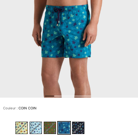
Slips de bain
Le Magique
Tous les articles
Prêt-à-porter
Polos
Chemises
Bermudas et Shorts
Pulls et Cardigans
Vestes et Manteaux
Pantalons
Sweats
T-shirts
Loungewear
Couleur :
COIN COIN
Tous les articles
Grandes tailles
Tous les articles