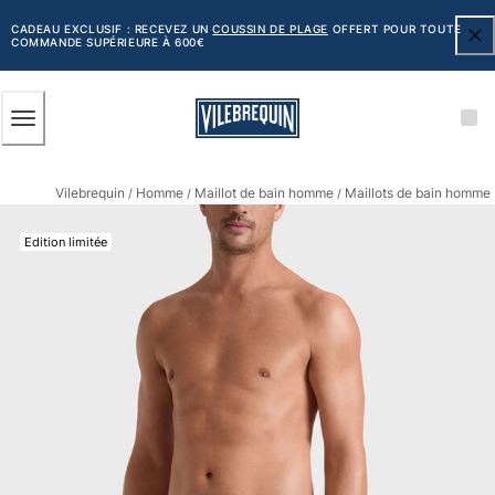
ACCESSIBILITÉ
PASSER
AU
CADEAU EXCLUSIF : RECEVEZ UN
COUSSIN DE PLAGE
OFFERT POUR TOUTE
COMMANDE SUPÉRIEURE À 600€
CONTENU
PRINCIPAL
Homme
Vilebrequin
Homme
Maillot de bain homme
Maillots de bain homme 
Tous les articles
/
/
/
Maillots de bain
Edition limitée
Short de bain
Classique
Classique stretch
Classique ultra-léger
Brodés Edition Numérotée
Ceinture plate
Le Court
Le Long
T-shirts Anti UV