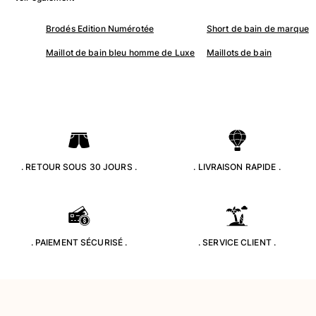
Maillots de bain
Brodés Edition Numérotée
Short de bain de marque
Une pièce
Maillot de bain bleu homme de Luxe
Maillots de bain
T-shirts Anti UV
Bikinis
Bébé
Bas
Tous les articles
Prêt-à-porter
. RETOUR SOUS 30 JOURS .
. LIVRAISON RAPIDE .
Robes et jupes
Combinaisons
Shorts
Sweats
. PAIEMENT SÉCURISÉ .
. SERVICE CLIENT .
T-shirts
Tous les articles
Bébé