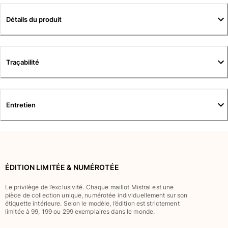
Tuniques
Pantalons
Détails du produit
Sweatshirts
T-shirts
Loungewear
Traçabilité
Kimonos
Tous les articles
Collection yachting
Entretien
Tous les articles
Garçon
Tous les articles
ÉDITION LIMITÉE & NUMÉROTÉE
Maillots de bain
Le privilège de l’exclusivité. Chaque maillot Mistral est une
pièce de collection unique, numérotée individuellement sur son
Short de bain
étiquette intérieure. Selon le modèle, l’édition est strictement
Bébé
limitée à 99, 199 ou 299 exemplaires dans le monde.
Classique