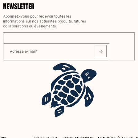
NEWSLETTER
Tous les articles
Abonnez-vous pour recevoir toutes les
Accessoires
informations sur nos actualités produits, futures
collaborations ou événements.
Tous les articles
Casquettes et bobs
Adresse e-mail
*
Casquettes
Bobs
Tous les articles
Serviettes de plage et paréos
Serviettes de plage
Serviettes de plage fouta
Paréos
Tous les articles
Sacs