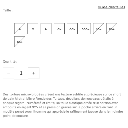
Guide des tailles
Femme
Taille :
Tous les articles
S
M
L
XL
XXL
XXXL
4XL
5XL
Maillots de bain
6XL
Deux pièces
Une pièce
Hauts
Quantité :
Bas
T-shirts Anti UV
Tous les articles
Prêt-à-porter
Des tortues micro-brodées créent une texture subtile et précieuse sur ce short
de bain Mistral Micro Ronde des Tortues, dévoilant de nouveaux détails à
Robes
chaque regard. Numéroté et limité, sa taille élastique ornée d'un cordon avec
embouts en argent 925 et sa pression gravée sur la poche arrière en font un
Polos
modèle pensé pour l'homme qui apprécie le raffinement jusque dans le moindre
point de couture.
Shorts
Chemises