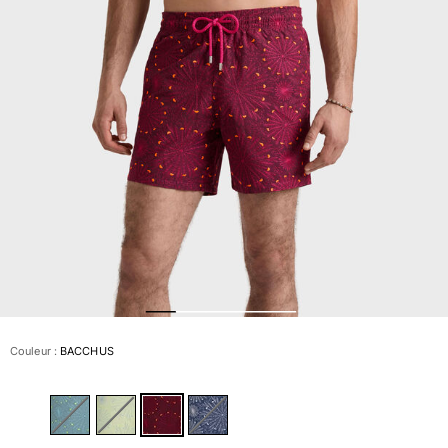
Slips de bain
Le Magique
Tous les articles
Prêt-à-porter
Polos
Chemises
Bermudas et Shorts
Pulls et Cardigans
Vestes et Manteaux
Pantalons
Sweats
T-shirts
Loungewear
Couleur :
BACCHUS
Tous les articles
Grandes tailles
Tous les articles