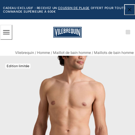
ACCESSIBILITÉ
PASSER
AU
CADEAU EXCLUSIF : RECEVEZ UN
COUSSIN DE PLAGE
OFFERT POUR TOUTE
COMMANDE SUPÉRIEURE À 600€
CONTENU
PRINCIPAL
Homme
Vilebrequin
Homme
Maillot de bain homme
Maillots de bain homme 
Tous les articles
/
/
/
Maillots de bain
Edition limitée
Short de bain
Classique
Classique stretch
Classique ultra-léger
Brodés Edition Numérotée
Ceinture plate
Le Court
Le Long
T-shirts Anti UV