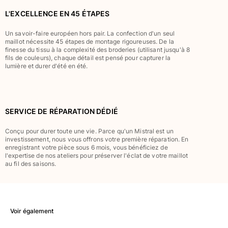
Classique stretch
L'EXCELLENCE EN 45 ÉTAPES
Classique ultra-léger
Brodés Edition Numérotée
Un savoir-faire européen hors pair. La confection d'un seul
maillot nécessite 45 étapes de montage rigoureuses. De la
T-Shirts Anti UV
finesse du tissu à la complexité des broderies (utilisant jusqu'à 8
Maillots de Bain magiques
fils de couleurs), chaque détail est pensé pour capturer la
lumière et durer d'été en été.
Tous les articles
Prêt-à-porter
Polos
SERVICE DE RÉPARATION DÉDIÉ
T-shirts
Conçu pour durer toute une vie. Parce qu'un Mistral est un
Pantalons
investissement, nous vous offrons votre première réparation. En
Chemises
enregistrant votre pièce sous 6 mois, vous bénéficiez de
l'expertise de nos ateliers pour préserver l'éclat de votre maillot
Shorts
au fil des saisons.
Sweats
Tous les articles
Fille
Voir également
Tous les articles