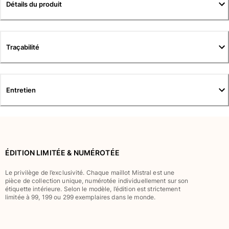
Tuniques
Détails du produit
Pantalons
Sweatshirts
T-shirts
Traçabilité
Loungewear
Kimonos
Tous les articles
Entretien
Collection yachting
Tous les articles
Garçon
ÉDITION LIMITÉE & NUMÉROTÉE
Tous les articles
Le privilège de l’exclusivité. Chaque maillot Mistral est une
Maillots de bain
pièce de collection unique, numérotée individuellement sur son
étiquette intérieure. Selon le modèle, l’édition est strictement
limitée à 99, 199 ou 299 exemplaires dans le monde.
Short de bain
Bébé
Classique