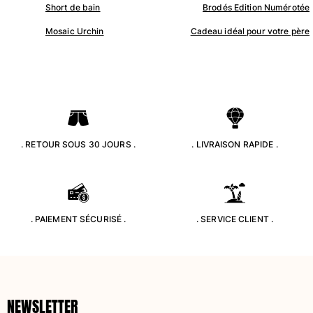
Short de bain
Brodés Edition Numérotée
Maillots de bain
Mosaic Urchin
Cadeau idéal pour votre père
Une pièce
T-shirts Anti UV
Bikinis
Bébé
Bas
Tous les articles
. RETOUR SOUS 30 JOURS .
. LIVRAISON RAPIDE .
Prêt-à-porter
Robes et jupes
Combinaisons
. PAIEMENT SÉCURISÉ .
. SERVICE CLIENT .
Shorts
Sweats
T-shirts
Tous les articles
Bébé
NEWSLETTER