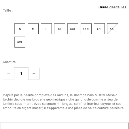
Guide des tailles
Femme
Taille :
Tous les articles
S
M
L
XL
XXL
XXXL
4XL
5XL
Maillots de bain
6XL
Deux pièces
Une pièce
Hauts
Quantité :
Bas
T-shirts Anti UV
Tous les articles
Prêt-à-porter
Inspiré par la beauté complexe des oursins, le short de bain Mistral Mosaic
Urchin déploie une broderie géométrique riche qui ondule comme un jeu de
Robes
lumière sous-marin. Avec sa coupe mi-longue, son filet intérieur soyeux et ses
embouts en argent massif, il s'apparente à une pièce de haute couture balnéaire.
Polos
Shorts
Chemises