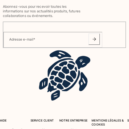
Abonnez-vous pour recevoir toutes les
Tous les articles
informations sur nos actualités produits, futures
collaborations ou événements.
Accessoires
Tous les articles
Adresse e-mail
*
Casquettes et bobs
Casquettes
Bobs
Tous les articles
Serviettes de plage et paréos
Serviettes de plage
Serviettes de plage fouta
Paréos
Tous les articles
Sacs
AIDE
SERVICE CLIENT
NOTRE ENTREPRISE
MENTIONS LÉGALES &
COOKIES