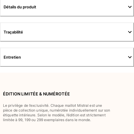
Tuniques
Détails du produit
Pantalons
Sweatshirts
T-shirts
Loungewear
Traçabilité
Kimonos
Tous les articles
Collection yachting
Entretien
Tous les articles
Garçon
Tous les articles
ÉDITION LIMITÉE & NUMÉROTÉE
Maillots de bain
Le privilège de l’exclusivité. Chaque maillot Mistral est une
pièce de collection unique, numérotée individuellement sur son
étiquette intérieure. Selon le modèle, l’édition est strictement
Short de bain
limitée à 99, 199 ou 299 exemplaires dans le monde.
Bébé
Classique