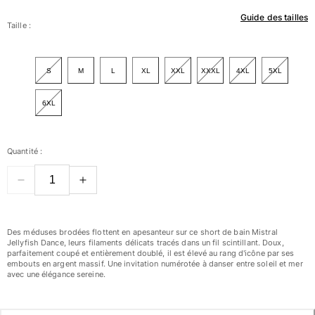
Guide des tailles
Femme
Taille :
Tous les articles
S
M
L
XL
XXL
XXXL
4XL
5XL
Maillots de bain
6XL
Deux pièces
Une pièce
Hauts
Quantité :
Bas
T-shirts Anti UV
Tous les articles
Prêt-à-porter
Des méduses brodées flottent en apesanteur sur ce short de bain Mistral
Jellyfish Dance, leurs filaments délicats tracés dans un fil scintillant. Doux,
Robes
parfaitement coupé et entièrement doublé, il est élevé au rang d'icône par ses
embouts en argent massif. Une invitation numérotée à danser entre soleil et mer
Polos
avec une élégance sereine.
Shorts
Chemises