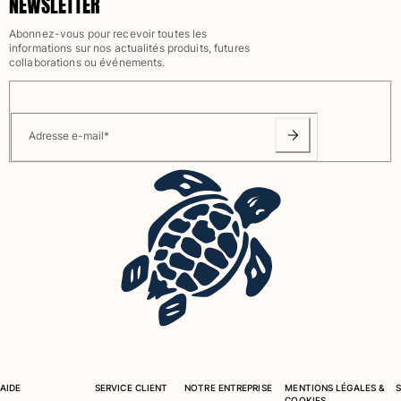
NEWSLETTER
Tous les articles
Abonnez-vous pour recevoir toutes les
informations sur nos actualités produits, futures
Accessoires
collaborations ou événements.
Tous les articles
Casquettes et bobs
Adresse e-mail
*
Casquettes
Bobs
Tous les articles
Serviettes de plage et paréos
Serviettes de plage
Serviettes de plage fouta
Paréos
Tous les articles
Sacs
AIDE
SERVICE CLIENT
NOTRE ENTREPRISE
MENTIONS LÉGALES &
COOKIES