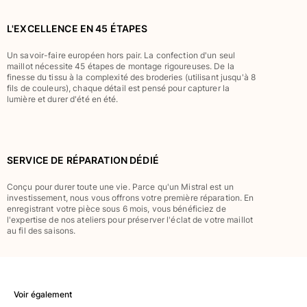
Classique stretch
Classique ultra-léger
L'EXCELLENCE EN 45 ÉTAPES
Brodés Edition Numérotée
Un savoir-faire européen hors pair. La confection d'un seul
T-Shirts Anti UV
maillot nécessite 45 étapes de montage rigoureuses. De la
Maillots de Bain magiques
finesse du tissu à la complexité des broderies (utilisant jusqu'à 8
fils de couleurs), chaque détail est pensé pour capturer la
Tous les articles
lumière et durer d'été en été.
Prêt-à-porter
Polos
SERVICE DE RÉPARATION DÉDIÉ
T-shirts
Pantalons
Conçu pour durer toute une vie. Parce qu'un Mistral est un
Chemises
investissement, nous vous offrons votre première réparation. En
enregistrant votre pièce sous 6 mois, vous bénéficiez de
Shorts
l'expertise de nos ateliers pour préserver l'éclat de votre maillot
Sweats
au fil des saisons.
Tous les articles
Fille
Voir également
Tous les articles