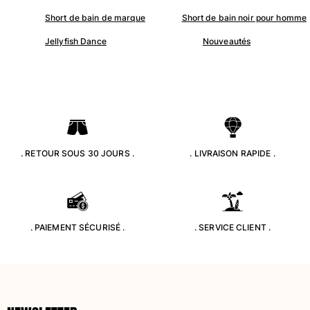
Short de bain de marque
Short de bain noir pour homme
Maillots de bain
Jellyfish Dance
Nouveautés
Une pièce
T-shirts Anti UV
Bikinis
Bébé
Bas
Tous les articles
. RETOUR SOUS 30 JOURS .
. LIVRAISON RAPIDE .
Prêt-à-porter
Robes et jupes
Combinaisons
Shorts
. PAIEMENT SÉCURISÉ .
. SERVICE CLIENT .
Sweats
T-shirts
Tous les articles
Bébé