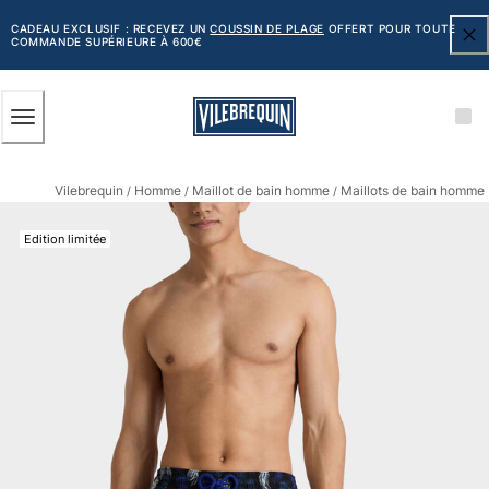
ACCESSIBILITÉ
PASSER
AU
CADEAU EXCLUSIF : RECEVEZ UN
COUSSIN DE PLAGE
OFFERT POUR TOUTE
COMMANDE SUPÉRIEURE À 600€
CONTENU
PRINCIPAL
Homme
Vilebrequin
Homme
Maillot de bain homme
Maillots de bain homme 
Tous les articles
/
/
/
Maillots de bain
Edition limitée
Short de bain
Classique
Classique stretch
Classique ultra-léger
Brodés Edition Numérotée
Ceinture plate
Le Court
Le Long
T-shirts Anti UV