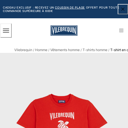
ACCESSIBILITÉ
PASSER
AU
CADEAU EXCLUSIF : RECEVEZ UN
COUSSIN DE PLAGE
OFFERT POUR TOUTE
COMMANDE SUPÉRIEURE À 600€
CONTENU
PRINCIPAL
Homme
Vilebrequin
Homme
Vêtements homme
T-shirts homme
T-shirt en
Tous les articles
/
/
/
/
Maillots de bain
Short de bain
Classique
Classique stretch
Classique ultra-léger
Brodés Edition Numérotée
Ceinture plate
Le Court
Le Long
T-shirts Anti UV