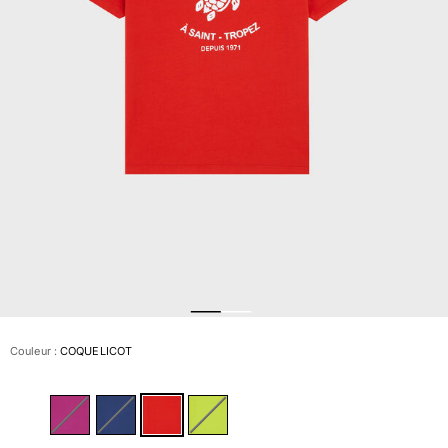
Slips de bain
Le Magique
Tous les articles
Prêt-à-porter
Polos
Chemises
Bermudas et Shorts
Pulls et Cardigans
Vestes et Manteaux
Pantalons
Sweats
T-shirts
Loungewear
Couleur :
COQUELICOT
Tous les articles
Grandes tailles
Tous les articles