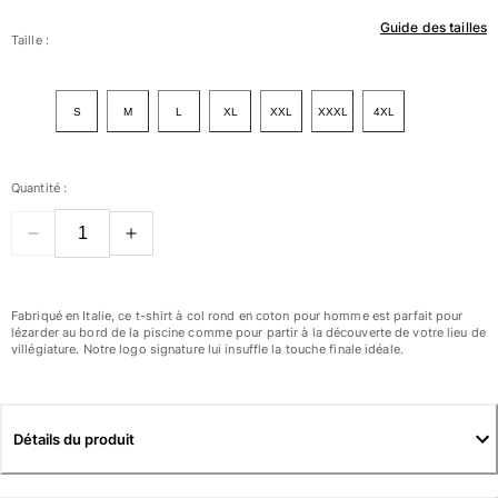
Guide des tailles
Femme
Taille :
Tous les articles
S
M
L
XL
XXL
XXXL
4XL
Maillots de bain
Deux pièces
Quantité :
Une pièce
Hauts
Bas
T-shirts Anti UV
Tous les articles
Fabriqué en Italie, ce t-shirt à col rond en coton pour homme est parfait pour
lézarder au bord de la piscine comme pour partir à la découverte de votre lieu de
villégiature. Notre logo signature lui insuffle la touche finale idéale.
Prêt-à-porter
Robes
Polos
Détails du produit
Shorts
Chemises