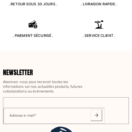
. RETOUR SOUS 30 JOURS .
. LIVRAISON RAPIDE .
Classique stretch
Classique ultra-léger
Brodés Edition Numérotée
T-Shirts Anti UV
Maillots de Bain magiques
. PAIEMENT SÉCURISÉ .
. SERVICE CLIENT .
Tous les articles
Prêt-à-porter
Polos
NEWSLETTER
T-shirts
Pantalons
Abonnez-vous pour recevoir toutes les
Chemises
informations sur nos actualités produits, futures
collaborations ou événements.
Shorts
Sweats
Tous les articles
Adresse e-mail
*
Fille
Tous les articles