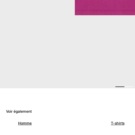
Femme
Tous les articles
Maillots de bain
Deux pièces
Une pièce
Hauts
Bas
T-shirts Anti UV
Tous les articles
Prêt-à-porter
Robes
Polos
Voir également
Shorts
Chemises
Homme
T-shirts
Tuniques