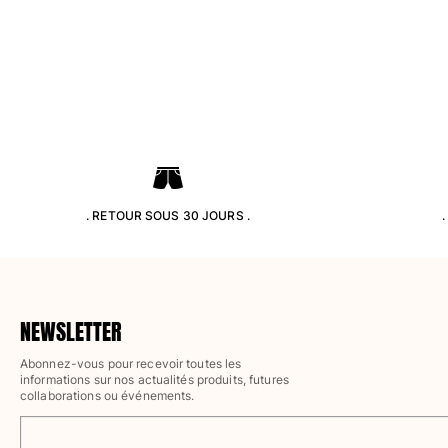
Pantalons
Sweatshirts
T-shirts
Loungewear
Kimonos
Tous les articles
Collection yachting
Tous les articles
. RETOUR SOUS 30 JOURS .
Garçon
Tous les articles
Maillots de bain
NEWSLETTER
Abonnez-vous pour recevoir toutes les
Short de bain
informations sur nos actualités produits, futures
Bébé
collaborations ou événements.
Classique
Classique stretch