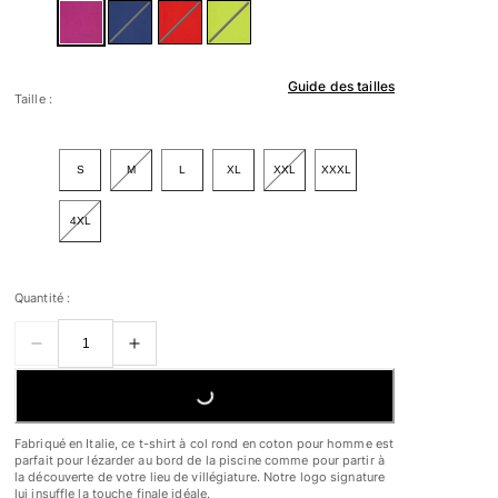
Guide des tailles
Taille :
S
M
L
XL
XXL
XXXL
4XL
Quantité :
LOADING...
Fabriqué en Italie, ce t-shirt à col rond en coton pour homme est
parfait pour lézarder au bord de la piscine comme pour partir à
la découverte de votre lieu de villégiature. Notre logo signature
lui insuffle la touche finale idéale.