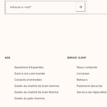
Classique ultra-léger
Adresse e-mail
*
Brodés Edition Numérotée
T-Shirts Anti UV
Maillots de Bain magiques
Tous les articles
Prêt-à-porter
Polos
T-shirts
Pantalons
AIDE
SERVICE CLIENT
Chemises
Questions fréquentes
Nous contacter
Shorts
Suivre ma commande
Livraison
Sweats
Tous les articles
Conseils d'entretien
Retours
Guide du maillot de bain homme
Paiement sécurisé
Fille
Guide du maillot de bain femme
Service de réparation
Guide du polo homme
Tous les articles