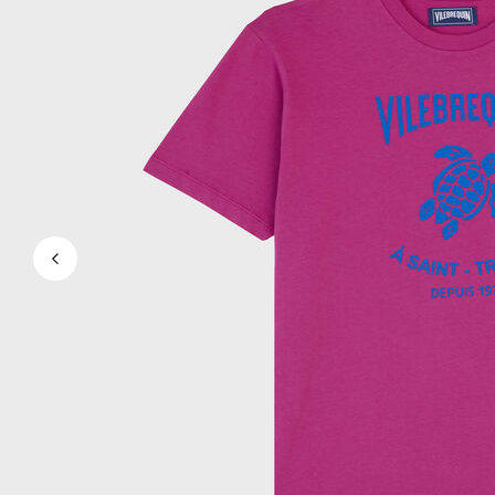
Le Magique
Tous les articles
Prêt-à-porter
Polos
Chemises
Bermudas et Shorts
Pulls et Cardigans
Vestes et Manteaux
Pantalons
Sweats
T-shirts
Loungewear
Tous les articles
Grandes tailles
Tous les articles