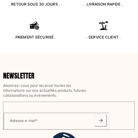
. RETOUR SOUS 30 JOURS .
. LIVRAISON RAPIDE .
Classique stretch
Classique ultra-léger
Brodés Edition Numérotée
T-Shirts Anti UV
Maillots de Bain magiques
. PAIEMENT SÉCURISÉ .
. SERVICE CLIENT .
Tous les articles
Prêt-à-porter
Polos
NEWSLETTER
T-shirts
Pantalons
Abonnez-vous pour recevoir toutes les
Chemises
informations sur nos actualités produits, futures
collaborations ou événements.
Shorts
Sweats
Tous les articles
Adresse e-mail
*
Fille
Tous les articles