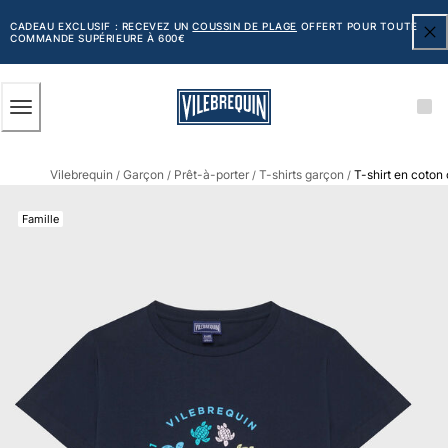
ACCESSIBILITÉ
PASSER
AU
CADEAU EXCLUSIF : RECEVEZ UN
COUSSIN DE PLAGE
OFFERT POUR TOUTE
COMMANDE SUPÉRIEURE À 600€
CONTENU
PRINCIPAL
Homme
Vilebrequin
Garçon
Prêt-à-porter
T-shirts garçon
T-shirt en coton
Tous les articles
/
/
/
/
Maillots de bain
Famille
Short de bain
Classique
Classique stretch
Classique ultra-léger
Brodés Edition Numérotée
Ceinture plate
Le Court
Le Long
T-shirts Anti UV