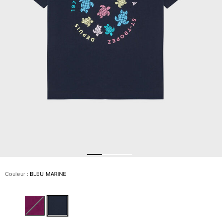
Slips de bain
Le Magique
Tous les articles
Prêt-à-porter
Polos
Chemises
Bermudas et Shorts
Pulls et Cardigans
Vestes et Manteaux
Pantalons
Sweats
T-shirts
Loungewear
Couleur :
BLEU MARINE
Tous les articles
Grandes tailles
Tous les articles