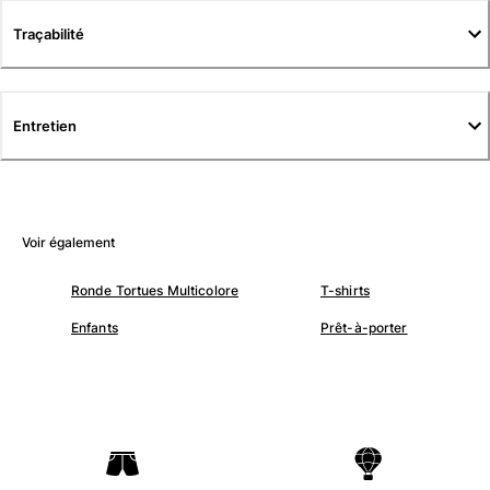
Tuniques
Traçabilité
Pantalons
Sweatshirts
T-shirts
Loungewear
Entretien
Kimonos
Tous les articles
Collection yachting
Voir également
Tous les articles
Ronde Tortues Multicolore
T-shirts
Garçon
Enfants
Prêt-à-porter
Tous les articles
Maillots de bain
Short de bain
Bébé
Classique