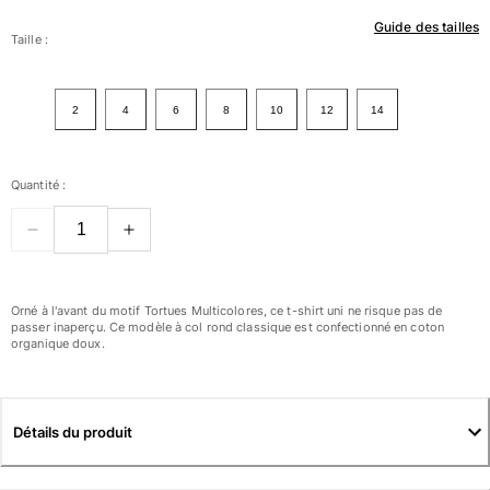
Guide des tailles
Femme
Taille :
Tous les articles
2
4
6
8
10
12
14
Maillots de bain
Deux pièces
Quantité :
Une pièce
Hauts
Bas
T-shirts Anti UV
Tous les articles
Orné à l'avant du motif Tortues Multicolores, ce t-shirt uni ne risque pas de
passer inaperçu. Ce modèle à col rond classique est confectionné en coton
organique doux.
Prêt-à-porter
Robes
Polos
Détails du produit
Shorts
Chemises