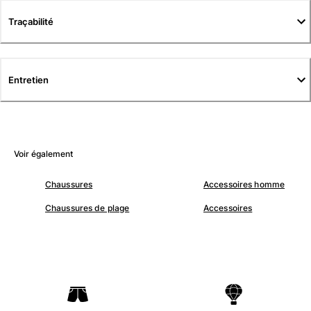
Tuniques
Traçabilité
Pantalons
Sweatshirts
T-shirts
Loungewear
Entretien
Kimonos
Tous les articles
Collection yachting
Voir également
Tous les articles
Chaussures
Accessoires homme
Garçon
Chaussures de plage
Accessoires
Tous les articles
Maillots de bain
Short de bain
Bébé
Classique