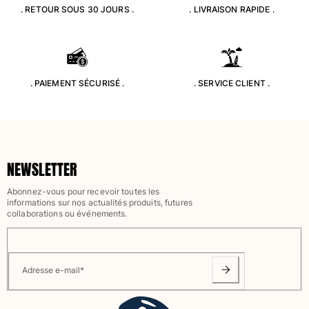
. RETOUR SOUS 30 JOURS .
. LIVRAISON RAPIDE .
Classique stretch
Classique ultra-léger
Brodés Edition Numérotée
T-Shirts Anti UV
Maillots de Bain magiques
. PAIEMENT SÉCURISÉ .
. SERVICE CLIENT .
Tous les articles
Prêt-à-porter
Polos
NEWSLETTER
T-shirts
Pantalons
Abonnez-vous pour recevoir toutes les
Chemises
informations sur nos actualités produits, futures
collaborations ou événements.
Shorts
Sweats
Tous les articles
Adresse e-mail
*
Fille
Tous les articles