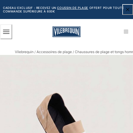
ACCESSIBILITÉ
PASSER
AU
CADEAU EXCLUSIF : RECEVEZ UN
COUSSIN DE PLAGE
OFFERT POUR TOUTE
COMMANDE SUPÉRIEURE À 600€
CONTENU
PRINCIPAL
Homme
Vilebrequin
Accessoires de plage
Chaussures de plage et tongs ho
Tous les articles
/
/
Maillots de bain
Short de bain
Classique
Classique stretch
Classique ultra-léger
Brodés Edition Numérotée
Ceinture plate
Le Court
Le Long
T-shirts Anti UV