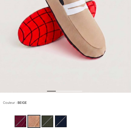
Slips de bain
Le Magique
Tous les articles
Prêt-à-porter
Polos
Chemises
Bermudas et Shorts
Pulls et Cardigans
Vestes et Manteaux
Pantalons
Sweats
T-shirts
Loungewear
Couleur :
BEIGE
Tous les articles
Grandes tailles
Tous les articles