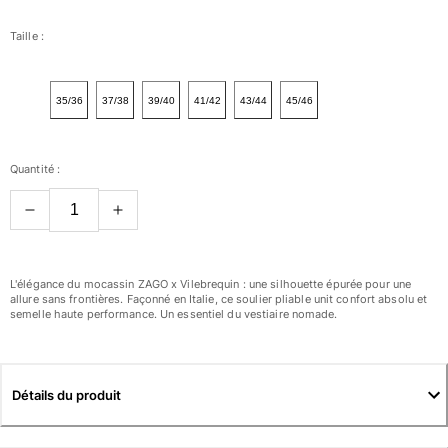
Femme
Taille :
Tous les articles
35/36
37/38
39/40
41/42
43/44
45/46
Maillots de bain
Deux pièces
Quantité :
Une pièce
Hauts
Bas
T-shirts Anti UV
Tous les articles
L'élégance du mocassin ZAGO x Vilebrequin : une silhouette épurée pour une
allure sans frontières. Façonné en Italie, ce soulier pliable unit confort absolu et
semelle haute performance. Un essentiel du vestiaire nomade.
Prêt-à-porter
Robes
Polos
Détails du produit
Shorts
Chemises