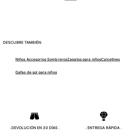
Mujer
Ver todo Mujer
Trajes de baño
DESCUBRE TAMBIÉN:
Bikinis
Una pieza
Niños Accesorios Sombreros
Zapatos para niños
Calcetines
Tops
Partes de abajo
Gafas de sol para niños
Rashguards
Ver todo Trajes de baño
Pret-a-porter
Vestidos
Polos
Shorts
. DEVOLUCIÓN EN 30 DÍAS .
. ENTREGA RÁPIDA .
Camisas