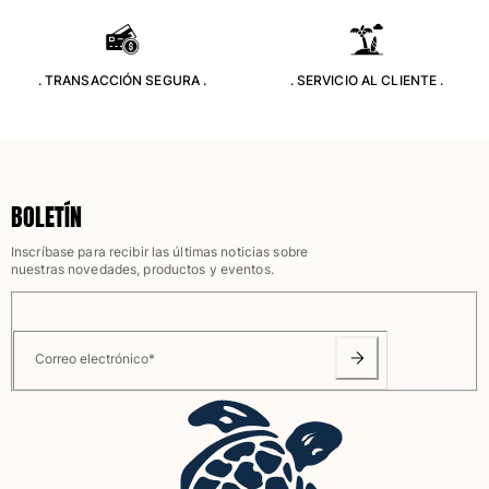
Túnicas
Pantalones
Sweatshirts
. TRANSACCIÓN SEGURA .
. SERVICIO AL CLIENTE .
Camisetas
Colección loungewear
Kimonos
Ver todo Pret-a-porter
Yachting collection
BOLETÍN
Inscríbase para recibir las últimas noticias sobre
Ver todo Yachting collection
nuestras novedades, productos y eventos.
Niño
Ver todo Niño
Correo electrónico
*
Trajes de baño
Traje de baño
Bebé
Clásico