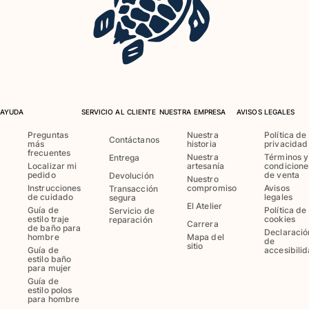
Clásico stretch
Clásico ultra ligero
Trajes de baño Bordados
Camiseta de baño
Trajes de baño mágicos
Ver todo Trajes de baño
AYUDA
SERVICIO AL CLIENTE
NUESTRA EMPRESA
AVISOS LEGALES
Pret-a-porter
Preguntas
Nuestra
Política de
Contáctanos
más
historia
privacidad
Polos
frecuentes
Nuestra
Términos y
Entrega
Camisetas
Localizar mi
artesanía
condicione
pedido
de venta
Devolución
Nuestro
Pantalones
Instrucciones
compromiso
Avisos
Transacción
de cuidado
legales
segura
Camisas
El Atelier
Guía de
Política de
Servicio de
Shorts
estilo traje
cookies
reparación
Carrera
de baño para
Sudaderas
Declaració
hombre
Mapa del
de
sitio
Ver todo Pret-a-porter
Guía de
accesibili
estilo baño
para mujer
Niña
Guía de
estilo polos
para hombre
Ver todo Niña