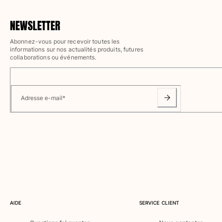
Maillots de bain
NEWSLETTER
Une pièce
T-shirts Anti UV
Abonnez-vous pour recevoir toutes les
Bikinis
informations sur nos actualités produits, futures
collaborations ou événements.
Bébé
Bas
Tous les articles
Adresse e-mail
*
Prêt-à-porter
Robes et jupes
Combinaisons
Shorts
Sweats
T-shirts
Tous les articles
Bébé
AIDE
SERVICE CLIENT
Tous les articles