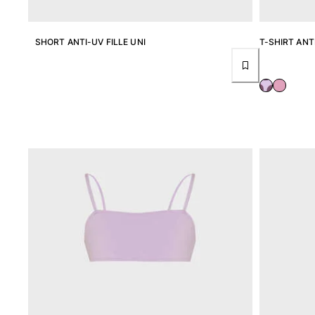
Femme
Tous les articles
SHORT ANTI-UV FILLE UNI
T-SHIRT ANTI
Maillots de bain
Deux pièces
Une pièce
Hauts
Bas
T-shirts Anti UV
Tous les articles
Prêt-à-porter
Robes
Polos
Shorts
Chemises
Tuniques