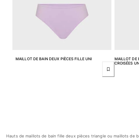
Pantalons
Sweatshirts
T-shirts
Loungewear
Kimonos
Tous les articles
Collection yachting
MAILLOT DE BAIN DEUX PIÈCES FILLE UNI
MAILLOT DE 
CROISÉES UN
Tous les articles
Garçon
Tous les articles
Maillots de bain
Short de bain
Bébé
Classique
Classique stretch
Hauts de maillots de bain fille deux pièces triangle ou maillots de b