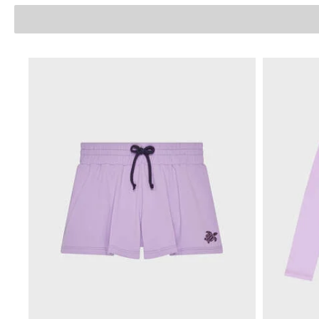
Le Magique
Tous les articles
Prêt-à-porter
Polos
Chemises
Bermudas et Shorts
Pulls et Cardigans
Vestes et Manteaux
Pantalons
Sweats
T-shirts
Loungewear
Tous les articles
Grandes tailles
Tous les articles