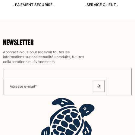
Classique stretch
. PAIEMENT SÉCURISÉ .
. SERVICE CLIENT .
Classique ultra-léger
Brodés Edition Numérotée
T-Shirts Anti UV
Maillots de Bain magiques
NEWSLETTER
Tous les articles
Prêt-à-porter
Abonnez-vous pour recevoir toutes les
informations sur nos actualités produits, futures
collaborations ou événements.
Polos
T-shirts
Pantalons
Adresse e-mail
*
Chemises
Shorts
Sweats
Tous les articles
Fille
Tous les articles