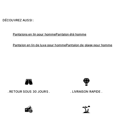
Tuniques
Pantalons
Sweatshirts
DÉCOUVREZ AUSSI :
T-shirts
Loungewear
Kimonos
Pantalons en lin pour homme
Pantalon été homme
Tous les articles
Pantalon en lin de luxe pour homme
Pantalon de plage pour homme
Collection yachting
Tous les articles
Garçon
Tous les articles
Maillots de bain
. RETOUR SOUS 30 JOURS .
. LIVRAISON RAPIDE .
Short de bain
Bébé
Classique