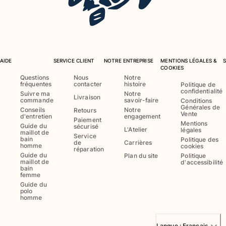
Maillots de bain
Une pièce
T-shirts Anti UV
Bikinis
AIDE
SERVICE CLIENT
NOTRE ENTREPRISE
MENTIONS LÉGALES &
COOKIES
Bébé
Questions
Nous
Notre
fréquentes
contacter
histoire
Bas
Politique de
confidentialité
Suivre ma
Notre
Tous les articles
Livraison
commande
savoir-faire
Conditions
Générales de
Conseils
Notre
Retours
Vente
Prêt-à-porter
d'entretien
engagement
Paiement
Mentions
Guide du
sécurisé
L'Atelier
légales
maillot de
Service
Robes et jupes
bain
Politique des
de
Carrières
homme
cookies
Combinaisons
réparation
Guide du
Plan du site
Politique
Shorts
maillot de
d'accessibilité
bain
Sweats
femme
Guide du
T-shirts
polo
Tous les articles
homme
Bébé
Langue :
Français