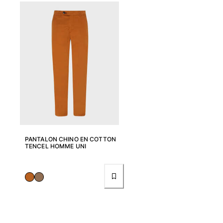
Femme
Tous les articles
Maillots de bain
Deux pièces
Une pièce
Hauts
Bas
T-shirts Anti UV
Tous les articles
PANTALON CHINO EN COTTON
TENCEL HOMME UNI
Prêt-à-porter
Robes
Polos
Shorts
Chemises