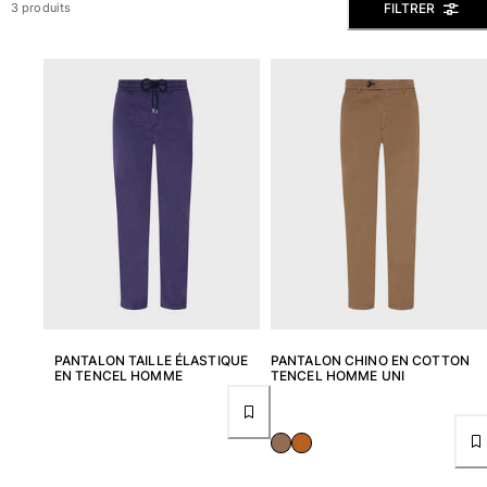
FILTRER
3 produits
Slips de bain
Le Magique
Tous les articles
Prêt-à-porter
Polos
Chemises
Bermudas et Shorts
Pulls et Cardigans
Vestes et Manteaux
Pantalons
Sweats
T-shirts
PANTALON TAILLE ÉLASTIQUE
PANTALON CHINO EN COTTON
Loungewear
EN TENCEL HOMME
TENCEL HOMME UNI
Tous les articles
Grandes tailles
Tous les articles