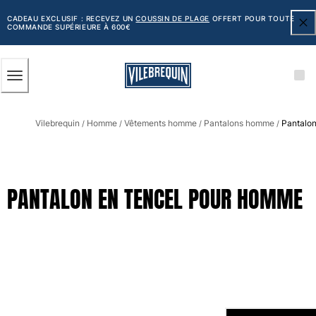
ACCESSIBILITÉ
PASSER
AU
CADEAU EXCLUSIF : RECEVEZ UN
COUSSIN DE PLAGE
OFFERT POUR TOUTE
COMMANDE SUPÉRIEURE À 600€
CONTENU
PRINCIPAL
Homme
Vilebrequin
Homme
Vêtements homme
Pantalons homme
Pantalon
Tous les articles
/
/
/
/
Maillots de bain
Short de bain
PANTALON EN TENCEL POUR HOMME
Classique
Classique stretch
Classique ultra-léger
Brodés Edition Numérotée
Ceinture plate
Le Court
Le Long
T-shirts Anti UV