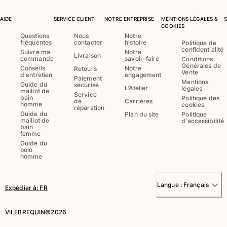
AIDE
SERVICE CLIENT
NOTRE ENTREPRISE
MENTIONS LÉGALES &
COOKIES
Questions
Nous
Notre
fréquentes
contacter
histoire
Politique de
confidentialité
Suivre ma
Notre
Livraison
commande
savoir-faire
Conditions
Générales de
Conseils
Notre
Retours
Vente
d'entretien
engagement
Paiement
Mentions
Guide du
sécurisé
L'Atelier
légales
maillot de
Service
bain
Politique des
de
Carrières
homme
cookies
réparation
Guide du
Plan du site
Politique
maillot de
d'accessibilité
bain
femme
Guide du
polo
homme
Langue :
Français
Expédier à
:
FR
VILEBREQUIN©2026