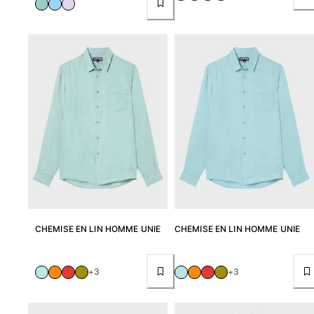
Tuniques
Pantalons
Sweatshirts
T-shirts
Loungewear
Kimonos
Tous les articles
Collection yachting
Tous les articles
Garçon
Tous les articles
CHEMISE EN LIN HOMME UNIE
CHEMISE EN LIN HOMME UNIE
Maillots de bain
+3
+3
Short de bain
Bébé
Classique