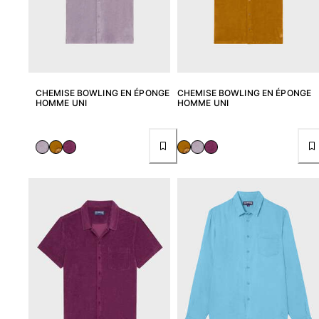
Tous les articles
Accessoires
Tous les articles
CHEMISE BOWLING EN ÉPONGE
CHEMISE BOWLING EN ÉPONGE
Casquettes et bobs
HOMME UNI
HOMME UNI
Casquettes
Bobs
Tous les articles
Serviettes de plage et paréos
Serviettes de plage
Serviettes de plage fouta
Paréos
Tous les articles
Sacs