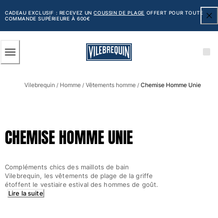
ACCESSIBILITÉ
PASSER
AU
CADEAU EXCLUSIF : RECEVEZ UN
COUSSIN DE PLAGE
OFFERT POUR TOUTE
COMMANDE SUPÉRIEURE À 600€
CONTENU
PRINCIPAL
Homme
Vilebrequin
Homme
Vêtements homme
Chemise Homme Unie
Tous les articles
/
/
/
Maillots de bain
Short de bain
CHEMISE HOMME UNIE
Classique
Classique stretch
Classique ultra-léger
Compléments chics des maillots de bain
Brodés Edition Numérotée
Vilebrequin, les vêtements de plage de la griffe
Ceinture plate
étoffent le vestiaire estival des hommes de goût.
Lire la suite
Le Court
Le Long
T-shirts Anti UV