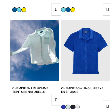
Tous les articles
Porte-clés
Tous les articles
Bijoux et Montres
Tous les articles
collaborations
CADEAUX
INSPIRATIONS
LES PLAGES VILEBREQUIN
CHEMISE EN LIN HOMME
CHEMISE BOWLING UNISEXE
TEINTURE NATURELLE
EN ÉPONGE
Magazine
La Maison Vilebrequin
E-CARTE CADEAU