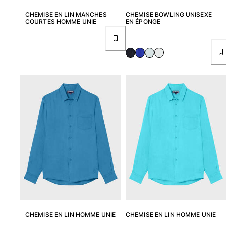
CHEMISE EN LIN MANCHES
CHEMISE BOWLING UNISEXE
Pochettes
COURTES HOMME UNIE
EN ÉPONGE
Tous les articles
Chaussures
Tongs
Moccasins
Chaussures de plage
Tous les articles
Outdoor
Tous les articles
Chaussettes
Tous les articles
CHEMISE EN LIN HOMME UNIE
CHEMISE EN LIN HOMME UNIE
Jeux de plage