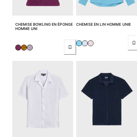
Sacs de plage
Sacs de Voyage
Mini-sacs
CHEMISE BOWLING EN ÉPONGE
CHEMISE EN LIN HOMME UNIE
Tote bags
HOMME UNI
Tous les articles
Lunettes de soleil
Tous les articles
Foulards
Tous les articles
Accessoires Enfants
Chapeaux de plage
Serviettes et Ponchos
Chaussures
Chaussettes
Tous les articles