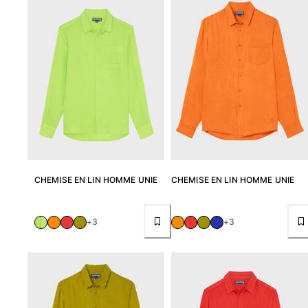
Classique stretch
Classique ultra-léger
Brodés Edition Numérotée
T-Shirts Anti UV
Maillots de Bain magiques
Tous les articles
Prêt-à-porter
Polos
T-shirts
CHEMISE EN LIN HOMME UNIE
CHEMISE EN LIN HOMME UNIE
Pantalons
Chemises
Shorts
+3
+3
Sweats
Tous les articles
Fille
Tous les articles