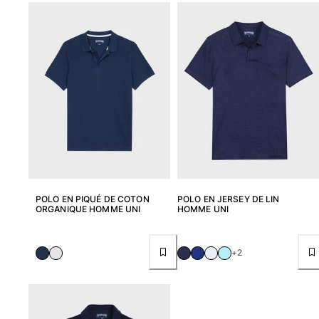
Femme
Tous les articles
Maillots de bain
Deux pièces
Une pièce
Hauts
Bas
T-shirts Anti UV
Tous les articles
POLO EN PIQUÉ DE COTON
POLO EN JERSEY DE LIN
ORGANIQUE HOMME UNI
HOMME UNI
Prêt-à-porter
+2
Robes
Polos
Shorts
Chemises