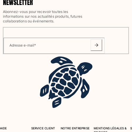
NEWSLETTER
Maillots de bain
Abonnez-vous pour recevoir toutes les
informations sur nos actualités produits, futures
Une pièce
collaborations ou événements.
T-shirts Anti UV
Bikinis
Bébé
Adresse e-mail
*
Bas
Tous les articles
Prêt-à-porter
Robes et jupes
Combinaisons
Shorts
Sweats
T-shirts
Tous les articles
Bébé
AIDE
SERVICE CLIENT
NOTRE ENTREPRISE
MENTIONS LÉGALES &