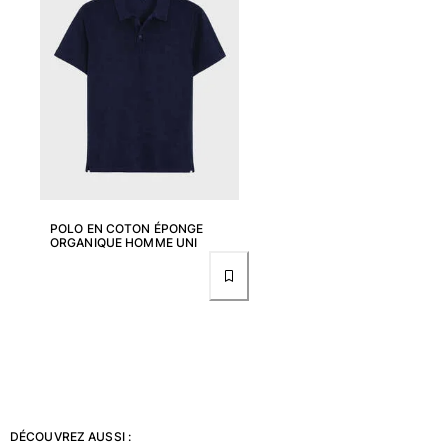
Tuniques
Pantalons
Sweatshirts
T-shirts
Loungewear
Kimonos
Tous les articles
Collection yachting
POLO EN COTON ÉPONGE
Tous les articles
ORGANIQUE HOMME UNI
Garçon
Tous les articles
Maillots de bain
Short de bain
Bébé
DÉCOUVREZ AUSSI :
Classique