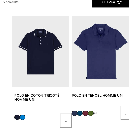
FILTRER
5 produits
Slips de bain
Le Magique
Tous les articles
Prêt-à-porter
Polos
Chemises
Bermudas et Shorts
Pulls et Cardigans
Vestes et Manteaux
Pantalons
Sweats
T-shirts
POLO EN COTON TRICOTÉ
POLO EN TENCEL HOMME UNI
Loungewear
HOMME UNI
Tous les articles
+1
Grandes tailles
Tous les articles