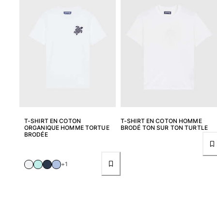
Tuniques
Pantalons
Sweatshirts
T-shirts
Loungewear
Kimonos
Tous les articles
Collection yachting
Tous les articles
T-SHIRT EN COTON
T-SHIRT EN COTON HOMME
ORGANIQUE HOMME TORTUE
BRODÉ TON SUR TON TURTLE
Garçon
BRODÉE
Tous les articles
+1
Maillots de bain
Short de bain
Bébé
Classique