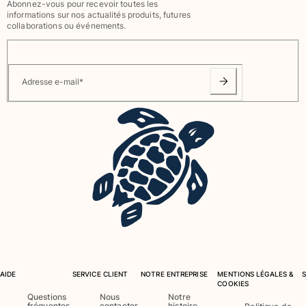
Abonnez-vous pour recevoir toutes les
informations sur nos actualités produits, futures
Maillots de bain
collaborations ou événements.
Une pièce
T-shirts Anti UV
Bikinis
Adresse e-mail
*
Bébé
Bas
Tous les articles
Prêt-à-porter
Robes et jupes
Combinaisons
Shorts
Sweats
T-shirts
Tous les articles
AIDE
SERVICE CLIENT
NOTRE ENTREPRISE
MENTIONS LÉGALES &
COOKIES
Bébé
Questions
Nous
Notre
fréquentes
contacter
histoire