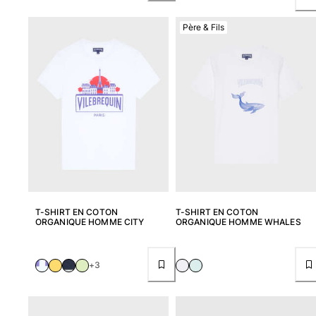
Femme
Père & Fils
Tous les articles
Maillots de bain
Deux pièces
Une pièce
Hauts
Bas
T-shirts Anti UV
Tous les articles
T-SHIRT EN COTON
T-SHIRT EN COTON
ORGANIQUE HOMME CITY
ORGANIQUE HOMME WHALES
Prêt-à-porter
Robes
+3
Polos
Shorts
Chemises