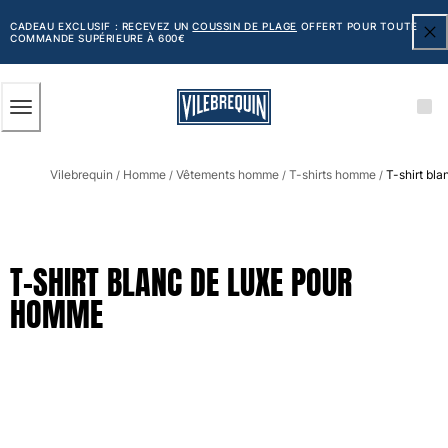
ACCESSIBILITÉ
PASSER
AU
CADEAU EXCLUSIF : RECEVEZ UN
COUSSIN DE PLAGE
OFFERT POUR TOUTE
COMMANDE SUPÉRIEURE À 600€
CONTENU
PRINCIPAL
Homme
Vilebrequin
Homme
Vêtements homme
T-shirts homme
T-shirt bl
Tous les articles
/
/
/
/
Maillots de bain
Short de bain
T-SHIRT BLANC DE LUXE POUR
Classique
HOMME
Classique stretch
Classique ultra-léger
Brodés Edition Numérotée
Ceinture plate
Le Court
Le Long
T-shirts Anti UV