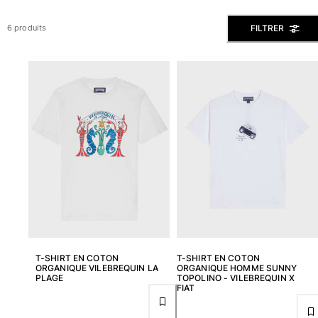
Slips de bain
FILTRER
6 produits
Le Magique
Tous les articles
Prêt-à-porter
Polos
Chemises
Bermudas et Shorts
Pulls et Cardigans
Vestes et Manteaux
Pantalons
Sweats
T-shirts
Loungewear
T-SHIRT EN COTON
T-SHIRT EN COTON
Tous les articles
ORGANIQUE VILEBREQUIN LA
ORGANIQUE HOMME SUNNY
PLAGE
TOPOLINO - VILEBREQUIN X
Grandes tailles
FIAT
Tous les articles