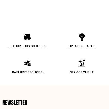
Classique stretch
Classique ultra-léger
Brodés Edition Numérotée
T-Shirts Anti UV
Maillots de Bain magiques
Tous les articles
Prêt-à-porter
. RETOUR SOUS 30 JOURS .
. LIVRAISON RAPIDE .
Polos
T-shirts
Pantalons
Chemises
. PAIEMENT SÉCURISÉ .
. SERVICE CLIENT .
Shorts
Sweats
Tous les articles
Fille
NEWSLETTER
Tous les articles