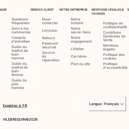
AIDE
SERVICE CLIENT
NOTRE ENTREPRISE
MENTIONS LÉGALES &
COOKIES
Portail des retours
Questions
Nous
Notre
Retours
fréquentes
contacter
histoire
Politique de
confidentialité
Suivre ma
Notre
Livraison
Livraison
commande
savoir-faire
Conditions
Questions fréquentes
Générales de
Conseils
Notre
Retours
Vente
d'entretien
engagement
Magasins
Paiement
Mentions
Guide du
sécurisé
L'Atelier
légales
Nous contacter
maillot de
Service
bain
Politique des
de
Carrières
Suivre ma commande
homme
cookies
réparation
Guide du
Plan du site
Politique
maillot de
d'accessibilité
bain
Mon compte
femme
Guide du
polo
homme
Langue :
Français
Expédier à
:
FR
VILEBREQUIN©2026