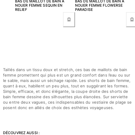
BAS DE MAILLOT DE BAIN À
BAS DE MAILLOT DE BAIN À
Sacs de plage
NOUER FEMME SEQUIN EN
NOUER FEMME FLOWERSE
RELIEF
PARADISE
Sacs de Voyage
Mini-sacs
Tote bags
Tous les articles
Lunettes de soleil
Tous les articles
Foulards
Taillés dans un tissu doux et stretch, ces bas de maillots de bain
femme promettent qui plus est un grand confort dans l’eau ou sur
le sable, mais aussi un séchage rapide. Les shorts de bain femme,
Tous les articles
quant à eux, habillent un peu plus, tout en suggérant les formes.
Simple, efficace, et donc élégante, la coupe droite des shorts de
Accessoires Enfants
bain femme dessine des silhouettes plus élancées. Sur serviette
ou entre deux vagues, ces indispensables du vestiaire de plage se
Chapeaux de plage
posent donc en alliés de choix des esthètes voyageuses.
Serviettes et Ponchos
Chaussures
Chaussettes
DÉCOUVREZ AUSSI :
Tous les articles