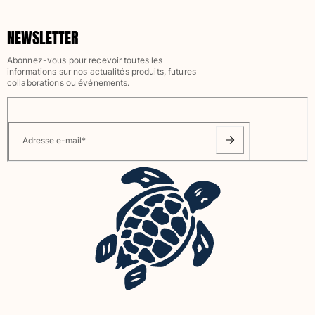
Tous les articles
NEWSLETTER
Porte-clés
Abonnez-vous pour recevoir toutes les
informations sur nos actualités produits, futures
Tous les articles
collaborations ou événements.
Bijoux et Montres
Tous les articles
Adresse e-mail
*
collaborations
CADEAUX
INSPIRATIONS
LES PLAGES VILEBREQUIN
Magazine
La Maison Vilebrequin
E-CARTE CADEAU