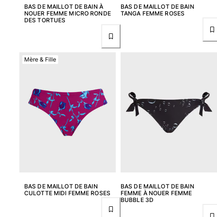
BAS DE MAILLOT DE BAIN À
BAS DE MAILLOT DE BAIN
NOUER FEMME MICRO RONDE
TANGA FEMME ROSES
Femme
DES TORTUES
Tous les articles
Maillots de bain
Mère & Fille
Deux pièces
Une pièce
Hauts
Bas
T-shirts Anti UV
Tous les articles
Prêt-à-porter
Robes
Polos
BAS DE MAILLOT DE BAIN
BAS DE MAILLOT DE BAIN
CULOTTE MIDI FEMME ROSES
FEMME À NOUER FEMME
Shorts
BUBBLE 3D
Chemises