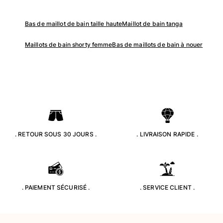
Pochettes
Bas de maillot de bain taille haute
Maillot de bain tanga
Tous les articles
Maillots de bain shorty femme
Bas de maillots de bain à nouer
Chaussures
Tongs
Moccasins
Chaussures de plage
Tous les articles
Outdoor
. RETOUR SOUS 30 JOURS .
. LIVRAISON RAPIDE .
Tous les articles
Chaussettes
. PAIEMENT SÉCURISÉ .
. SERVICE CLIENT .
Tous les articles
Jeux de plage