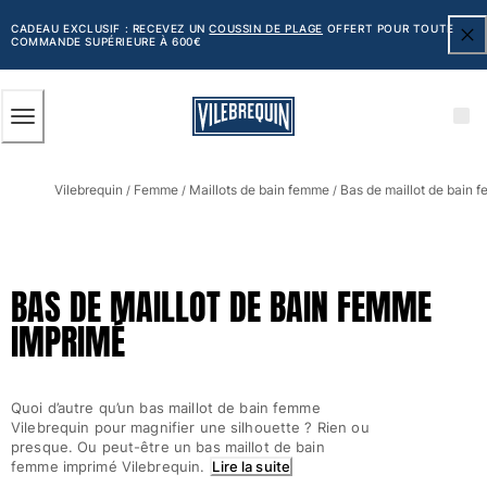
ACCESSIBILITÉ
PASSER
AU
CADEAU EXCLUSIF : RECEVEZ UN
COUSSIN DE PLAGE
OFFERT POUR TOUTE
COMMANDE SUPÉRIEURE À 600€
CONTENU
PRINCIPAL
Homme
Vilebrequin
Femme
Maillots de bain femme
Bas de maillot de bain 
Tous les articles
/
/
/
Maillots de bain
Short de bain
BAS DE MAILLOT DE BAIN FEMME
Classique
IMPRIMÉ
Classique stretch
Classique ultra-léger
Brodés Edition Numérotée
Quoi d’autre qu’un bas maillot de bain femme
Ceinture plate
Vilebrequin pour magnifier une silhouette ? Rien ou
Le Court
presque. Ou peut-être un bas maillot de bain
Le Long
femme imprimé Vilebrequin.
Lire la suite
T-shirts Anti UV