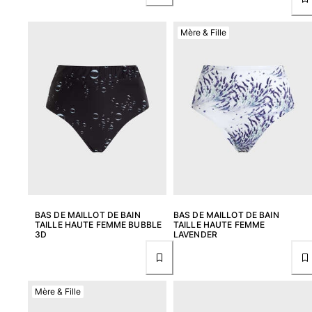
Tuniques
Pantalons
Mère & Fille
Sweatshirts
T-shirts
Loungewear
Kimonos
Tous les articles
Collection yachting
Tous les articles
Garçon
BAS DE MAILLOT DE BAIN
BAS DE MAILLOT DE BAIN
Tous les articles
TAILLE HAUTE FEMME BUBBLE
TAILLE HAUTE FEMME
3D
LAVENDER
Maillots de bain
Short de bain
Bébé
Mère & Fille
Classique