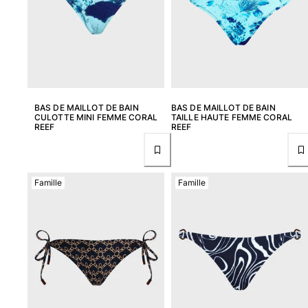
Maillots de bain
Une pièce
T-shirts Anti UV
Bikinis
Bébé
BAS DE MAILLOT DE BAIN
BAS DE MAILLOT DE BAIN
Bas
CULOTTE MINI FEMME CORAL
TAILLE HAUTE FEMME CORAL
REEF
REEF
Tous les articles
Prêt-à-porter
Famille
Famille
Robes et jupes
Combinaisons
Shorts
Sweats
T-shirts
Tous les articles
Bébé