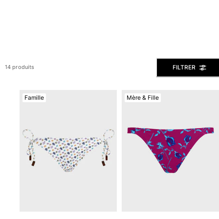
Slips de bain
Le Magique
Tous les articles
Prêt-à-porter
FILTRER
14 produits
Polos
Chemises
Bermudas et Shorts
Famille
Mère & Fille
Pulls et Cardigans
Vestes et Manteaux
Pantalons
Sweats
T-shirts
Loungewear
Tous les articles
Grandes tailles
Tous les articles