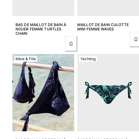
Tous les articles
Accessoires
BAS DE MAILLOT DE BAIN À
MAILLOT DE BAIN CULOTTE
NOUER FEMME TURTLES
MINI FEMME WAVES
Tous les articles
CHAIN
Casquettes et bobs
Casquettes
Mère & Fille
Yachting
Bobs
Tous les articles
Serviettes de plage et paréos
Serviettes de plage
Serviettes de plage fouta
Paréos
Tous les articles
Sacs