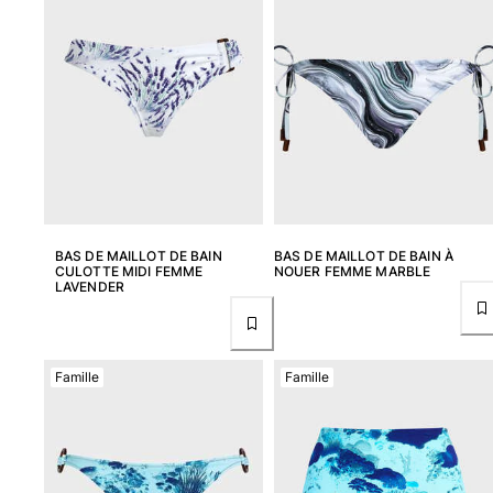
Classique stretch
Classique ultra-léger
Brodés Edition Numérotée
T-Shirts Anti UV
Maillots de Bain magiques
Tous les articles
Prêt-à-porter
Polos
BAS DE MAILLOT DE BAIN
BAS DE MAILLOT DE BAIN À
T-shirts
CULOTTE MIDI FEMME
NOUER FEMME MARBLE
LAVENDER
Pantalons
Chemises
Shorts
Sweats
Famille
Famille
Tous les articles
Fille
Tous les articles