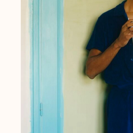
Le Magique
Tous les articles
Prêt-à-porter
Polos
Chemises
Bermudas et Shorts
Pulls et Cardigans
Vestes et Manteaux
Pantalons
Sweats
T-shirts
Loungewear
Tous les articles
Grandes tailles
Tous les articles