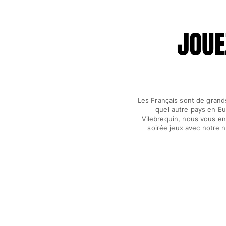
Pantalons
Sweatshirts
T-shirts
JOUE
Loungewear
Kimonos
Tous les articles
Collection yachting
Les Français sont de grand
Tous les articles
quel autre pays en Eu
Vilebrequin, nous vous en
Garçon
soirée jeux avec notre 
Tous les articles
Maillots de bain
Short de bain
Bébé
Classique
Classique stretch