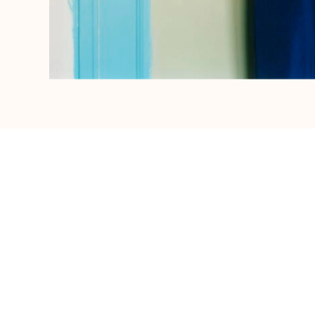
Femme
Tous les articles
Maillots de bain
Deux pièces
Une pièce
Hauts
Bas
T-shirts Anti UV
Tous les articles
Prêt-à-porter
Robes
Polos
Shorts
Chemises
Tuniques