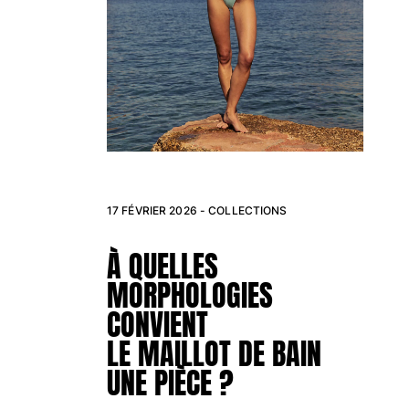
Accessoires
Tous les articles
Casquettes et bobs
Casquettes
Bobs
Tous les articles
17 FÉVRIER 2026 -
COLLECTIONS
Serviettes de plage et p
À QUELLES
Serviettes de plage
MORPHOLOGIES
Serviettes de plage fouta
Paréos
CONVIENT
Tous les articles
LE MAILLOT DE BAIN
Sacs
UNE PIÈCE ?
Sacs de plage