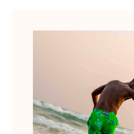
Le Magique
Tous les articles
Prêt-à-porter
Polos
Chemises
Bermudas et Shorts
Pulls et Cardigans
Vestes et Manteaux
Pantalons
Sweats
T-shirts
Loungewear
Tous les articles
Grandes tailles
Tous les articles