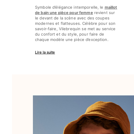
Sacs de Voyage
Symbole d’élégance intemporelle, le
maillot
Mini-sacs
de bain une pièce pour femme
revient sur
le devant de la scène avec des coupes
Tote bags
modernes et flatteuses. Célèbre pour son
Tous les articles
savoir-faire, Vilebrequin se met au service
du confort et du style, pour faire de
Lunettes de soleil
chaque modèle une pièce d’exception.
Tous les articles
Lire la suite
Foulards
Tous les articles
Accessoires Enfants
Chapeaux de plage
Serviettes et Ponchos
Chaussures
Chaussettes
Tous les articles