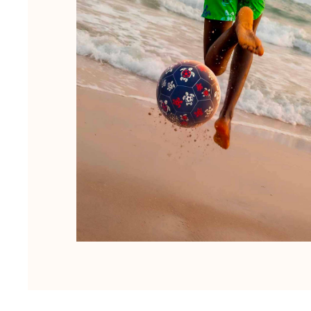
Femme
Tous les articles
Maillots de bain
Deux pièces
Une pièce
Hauts
Bas
T-shirts Anti UV
Tous les articles
Prêt-à-porter
Robes
Polos
Shorts
Chemises
Tuniques