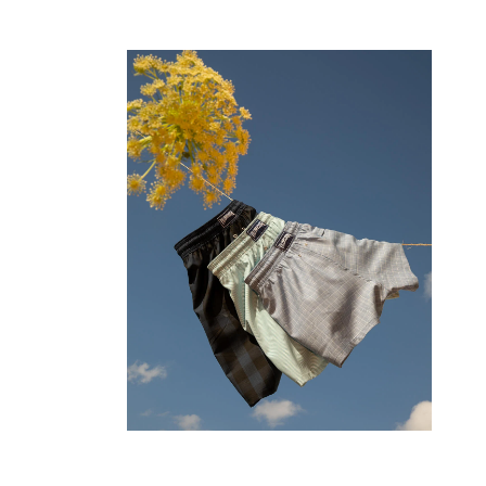
Pantalons
Sweatshirts
T-shirts
Loungewear
Kimonos
Tous les articles
Collection yachting
Tous les articles
Garçon
Tous les articles
Maillots de bain
Short de bain
Bébé
Classique
Classique stretch