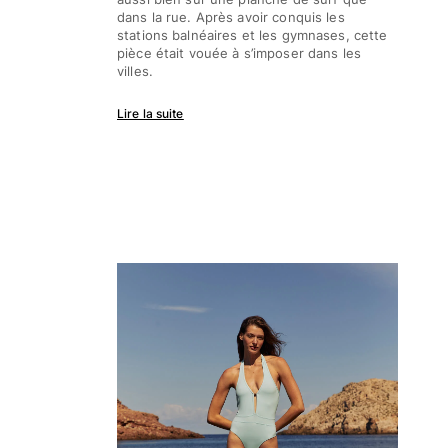
Maillots de bain
dans la rue. Après avoir conquis les
stations balnéaires et les gymnases, cette
Une pièce
pièce était vouée à s’imposer dans les
T-shirts Anti UV
villes.
Bikinis
Lire la suite
Bébé
Bas
Tous les articles
Prêt-à-porter
Robes et jupes
Combinaisons
Shorts
Sweats
T-shirts
Tous les articles
Bébé
Tous les articles