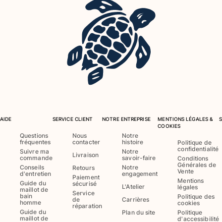
Maillots de bain
Une pièce
T-shirts Anti UV
Bikinis
Bébé
Bas
Tous les articles
Prêt-à-porter
AIDE
SERVICE CLIENT
NOTRE ENTREPRISE
MENTIONS LÉGALES &
COOKIES
Robes et jupes
Questions
Nous
Notre
fréquentes
contacter
histoire
Politique de
Combinaisons
confidentialité
Suivre ma
Notre
Livraison
commande
savoir-faire
Shorts
Conditions
Générales de
Conseils
Notre
Retours
Sweats
Vente
d'entretien
engagement
Paiement
Mentions
T-shirts
Guide du
sécurisé
L'Atelier
légales
maillot de
Service
Tous les articles
bain
Politique des
de
Carrières
homme
cookies
réparation
Bébé
Guide du
Plan du site
Politique
maillot de
d'accessibilité