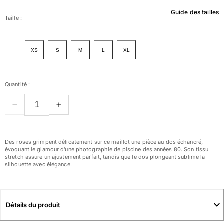
Guide des tailles
Femme
Taille :
Tous les articles
XS
S
M
L
XL
Maillots de bain
Deux pièces
Quantité :
Une pièce
Hauts
Bas
T-shirts Anti UV
Tous les articles
Des roses grimpent délicatement sur ce maillot une pièce au dos échancré,
évoquant le glamour d'une photographie de piscine des années 80. Son tissu
stretch assure un ajustement parfait, tandis que le dos plongeant sublime la
Prêt-à-porter
silhouette avec élégance.
Robes
Polos
Shorts
Détails du produit
Chemises