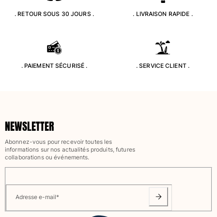
Classique stretch
. RETOUR SOUS 30 JOURS .
. LIVRAISON RAPIDE .
Classique ultra-léger
Brodés Edition Numérotée
T-Shirts Anti UV
Maillots de Bain magiques
Tous les articles
. PAIEMENT SÉCURISÉ .
. SERVICE CLIENT .
Prêt-à-porter
Polos
T-shirts
NEWSLETTER
Pantalons
Chemises
Abonnez-vous pour recevoir toutes les
informations sur nos actualités produits, futures
Shorts
collaborations ou événements.
Sweats
Tous les articles
Fille
Adresse e-mail
*
Tous les articles