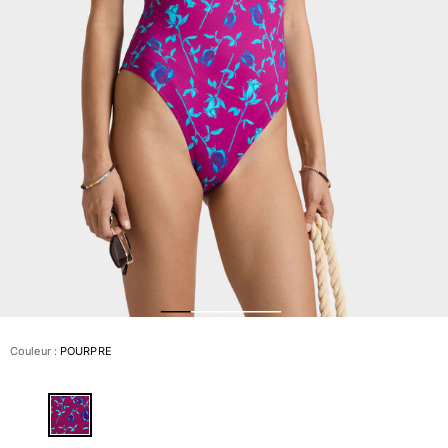
Slips de bain
Le Magique
Tous les articles
Prêt-à-porter
Polos
Chemises
Bermudas et Shorts
Pulls et Cardigans
Vestes et Manteaux
Pantalons
Sweats
T-shirts
Loungewear
Couleur :
POURPRE
Tous les articles
Grandes tailles
Tous les articles