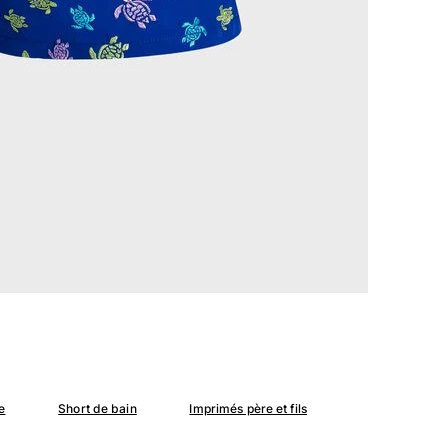
e
Short de bain
Imprimés père et fils