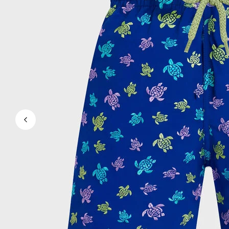
Le Magique
Tous les articles
Prêt-à-porter
Polos
Chemises
Bermudas et Shorts
Pulls et Cardigans
Vestes et Manteaux
Pantalons
Sweats
T-shirts
Loungewear
Tous les articles
Grandes tailles
Tous les articles