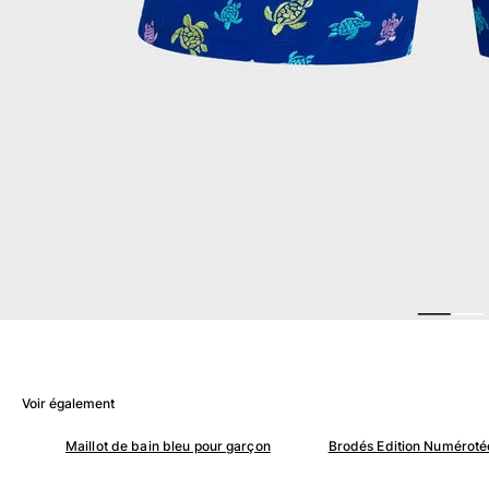
Femme
Tous les articles
Maillots de bain
Deux pièces
Une pièce
Hauts
Bas
T-shirts Anti UV
Tous les articles
Prêt-à-porter
Robes
Polos
Voir également
Shorts
Chemises
Maillot de bain bleu pour garçon
Brodés Edition Numéroté
Tuniques