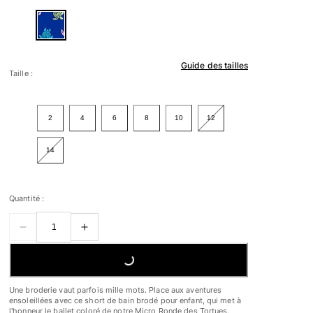
Guide des tailles
Taille :
2
4
6
8
10
12
14
Quantité :
LOADING...
Une broderie vaut parfois mille mots. Place aux aventures
ensoleillées avec ce short de bain brodé pour enfant, qui met à
l'honneur le ballet coloré de notre Micro Ronde des Tortues.