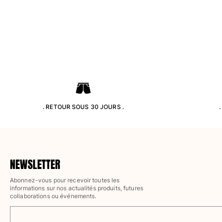
Pantalons
Sweatshirts
T-shirts
Loungewear
Kimonos
Tous les articles
Collection yachting
Tous les articles
. RETOUR SOUS 30 JOURS .
Garçon
Tous les articles
Maillots de bain
NEWSLETTER
Abonnez-vous pour recevoir toutes les
Short de bain
informations sur nos actualités produits, futures
Bébé
collaborations ou événements.
Classique
Classique stretch