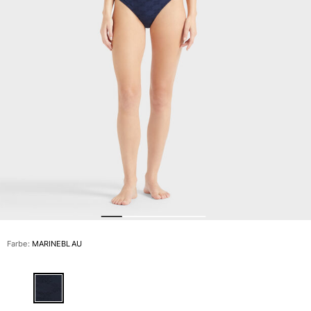
Slips
Magische Bademode
Alle Badehose anzeigen
Bekleidung
Polohemden
Shirts
Shorts
Pullover und Strickjacke
Oberbekleidung
Hosen
Pullover
T-Shirts
Loungewear-kollektion
Farbe:
MARINEBLAU
Alle Bekleidung anzeigen
Große Größen
Alle Große Größen anzeigen