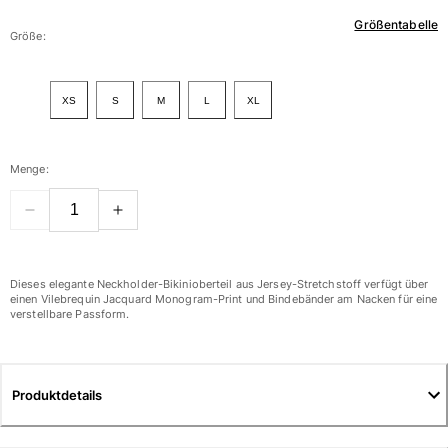
Größentabelle
Damen
Größe:
Alle Damen anzeigen
XS
S
M
L
XL
Bademode
Bikinis
Menge:
Einteiler
Oberteile
Badeanzug
Rashguards
Alle Bademode anzeigen
Dieses elegante Neckholder-Bikinioberteil aus Jersey-Stretchstoff verfügt über
einen Vilebrequin Jacquard Monogram-Print und Bindebänder am Nacken für eine
verstellbare Passform.
Bekleidung
Kleider
Polos
Produktdetails
Shorts
Hemden