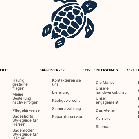
Bademode
Badeanzug
Rashguard
Bikini
Babys
Bikinihosen
Alle Bademode anzeigen
HILFE
KUNDENSERVICE
UNSER UNTERNEHMEN
RECHTLI
Bekleidung
Häufig
Kontaktieren sie
Die Marke
Kleider und Röcke
gestellte
uns
fragen
Unsere
Overall
Lieferung
handwerkskunst
Meine
Bestellung
Unser
Shorts
Rückgaberecht
nachverfolgen
engagement
Sweatshirts
Sichere zahlung
Pflegehinweise
Das Atelier
T-shirts
Badeshorts
Reparaturservice
Karriere
Styleguide für
Alle Bekleidung anzeigen
Herren
Sitemap
Bademoden
Babys
Styleguide fur
Damen