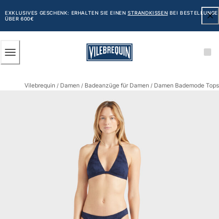
BARRIEREFREIHEIT
ZUM
HAUPTINHALT
EXKLUSIVES GESCHENK: ERHALTEN SIE EINEN
STRANDKISSEN
BEI BESTELLUNGE
ÜBER 600€
SPRINGEN
Herren
Vilebrequin
Damen
Badeanzüge für Damen
Damen Bademode Tops
Alle Herren anzeigen
/
/
/
Badehose
Badeshorts
Klassische
Klassische stretch
Klassische dünne Stoffe
Bestickte Nummerierte Auflage
Flat belts
Klassische kurze
Klassische lange
Shirt mit UV-Schutz