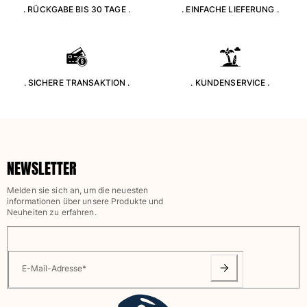
. RÜCKGABE BIS 30 TAGE .
. EINFACHE LIEFERUNG .
Klassische stretch
Klassische dünne Stoffe finden
Bademode Bestickte
Shirt mit UV-Schutz
Magische Badehose
. SICHERE TRANSAKTION .
. KUNDENSERVICE .
Alle Badehose anzeigen
Bekleidung
Polohemden
NEWSLETTER
T-Shirts
Hosen
Melden sie sich an, um die neuesten
Hemden
informationen über unsere Produkte und
Neuheiten zu erfahren.
Shorts
Sweatshirts
Alle Bekleidung anzeigen
E-Mail-Adresse
*
Mädchen
Alle Mädchen anzeigen