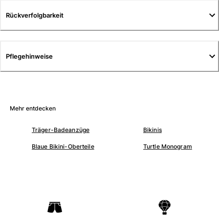
Tuniken
Rückverfolgbarkeit
Hosen
Sweatshirts
T-Shirts
Loungewear-Kollektion
Pflegehinweise
Kimonos
Alle Bekleidung anzeigen
Yachting collection
Mehr entdecken
Alle Yachting collection anzeigen
Träger-Badeanzüge
Bikinis
Jungen
Blaue Bikini-Oberteile
Turtle Monogram
Alle Jungen anzeigen
Badehose
Badeshorts
Babys
Klassische