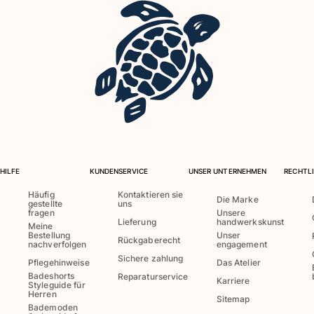
HILFE
KUNDENSERVICE
UNSER UNTERNEHMEN
RECHTLI
Häufig
Kontaktieren sie
Die Marke
gestellte
uns
fragen
Unsere
Lieferung
handwerkskunst
Meine
Bestellung
Unser
Rückgaberecht
nachverfolgen
engagement
Sichere zahlung
Pflegehinweise
Das Atelier
Badeshorts
Reparaturservice
Karriere
Styleguide für
Herren
Sitemap
Bademoden