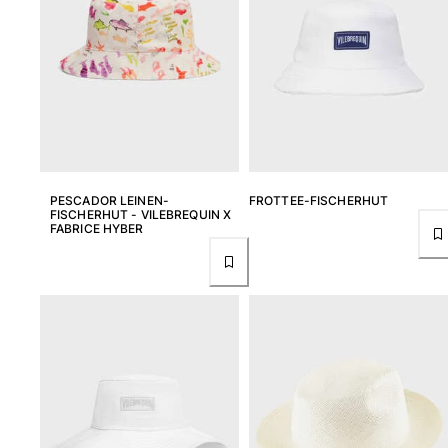
Tuniken
Hosen
Sweatshirts
T-Shirts
Loungewear-Kollektion
Kimonos
Alle Bekleidung anzeigen
Yachting collection
PESCADOR LEINEN-
FROTTEE-FISCHERHUT
FISCHERHUT - VILEBREQUIN X
FABRICE HYBER
Alle Yachting collection anzeigen
Jungen
Alle Jungen anzeigen
Badehose
Badeshorts
Babys
Klassische