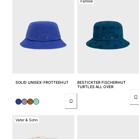
Familie
Damen
Alle Damen anzeigen
Bademode
Bikinis
Einteiler
Oberteile
Badeanzug
Rashguards
SOLID UNISEX-FROTTEEHUT
BESTICKTER FISCHERHUT
Alle Bademode anzeigen
TURTLES ALL OVER
Bekleidung
Kleider
Polos
Vater & Sohn
Shorts
Hemden