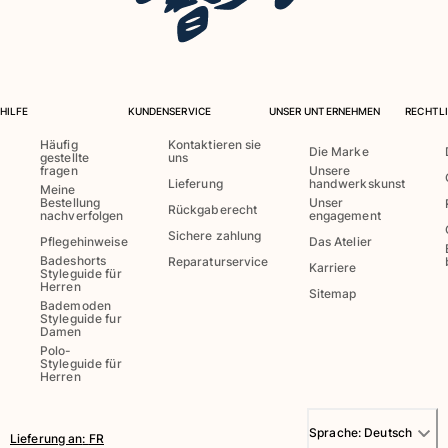
Damen
Alle Damen anzeigen
HILFE
KUNDENSERVICE
UNSER UNTERNEHMEN
RECHTLI
Bademode
Häufig
Kontaktieren sie
Die Marke
gestellte
uns
Bikinis
fragen
Unsere
Einteiler
Lieferung
handwerkskunst
Meine
Bestellung
Unser
Oberteile
Rückgaberecht
nachverfolgen
engagement
Badeanzug
Sichere zahlung
Pflegehinweise
Das Atelier
Rashguards
Badeshorts
Reparaturservice
Karriere
Styleguide für
Alle Bademode anzeigen
Herren
Sitemap
Bademoden
Bekleidung
Styleguide fur
Damen
Polo-
Kleider
Styleguide für
Herren
Polos
Shorts
Hemden
Sprache:
Deutsch
Lieferung an
:
FR