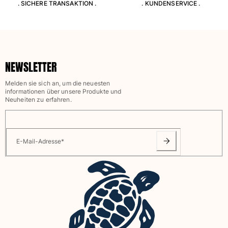
. SICHERE TRANSAKTION .
. KUNDENSERVICE .
Slips
Magische Bademode
Alle Badehose anzeigen
Bekleidung
NEWSLETTER
Polohemden
Melden sie sich an, um die neuesten
Shirts
informationen über unsere Produkte und
Neuheiten zu erfahren.
Shorts
Pullover und Strickjacke
Oberbekleidung
Hosen
E-Mail-Adresse
*
Pullover
T-Shirts
Loungewear-kollektion
Alle Bekleidung anzeigen
Große Größen
Alle Große Größen anzeigen