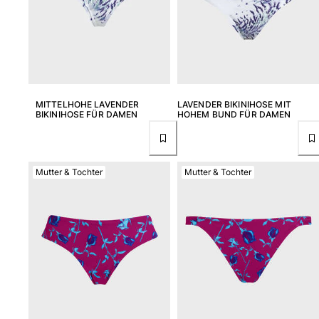
Bademode
Badeanzug
Rashguard
Bikini
Babys
MITTELHOHE LAVENDER
LAVENDER BIKINIHOSE MIT
BIKINIHOSE FÜR DAMEN
HOHEM BUND FÜR DAMEN
Bikinihosen
Alle Bademode anzeigen
Bekleidung
Mutter & Tochter
Mutter & Tochter
Kleider und Röcke
Overall
Shorts
Sweatshirts
T-shirts
Alle Bekleidung anzeigen
Babys