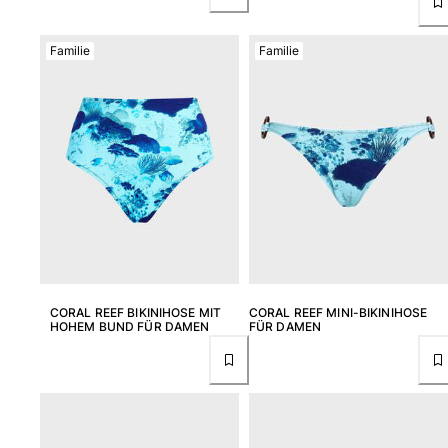
Tuniken
Hosen
Familie
Familie
Sweatshirts
T-Shirts
Loungewear-Kollektion
Kimonos
Alle Bekleidung anzeigen
Yachting collection
Alle Yachting collection anzeigen
Jungen
Alle Jungen anzeigen
CORAL REEF BIKINIHOSE MIT
CORAL REEF MINI-BIKINIHOSE
HOHEM BUND FÜR DAMEN
FÜR DAMEN
Badehose
Badeshorts
Babys
Klassische