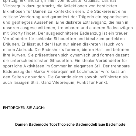
spritzig. Bikinihosen, immer von höchster Qualität. Das hat
Vilebrequin dazu gebracht, die Kollektionen von bestickten
Bikinihosen für Damen zu konfektionieren. Die Stickerei ist eine
zeitlose Verzierung und garantiert der Trägerin ein hypnotisches
und gepflegtes Aussehen. Eine diskrete Extravaganz, die man in
unseren ausgeschnittenen, trennbaren und anderen Badeanzügen
mit Shorty findet. Der ausgeschnittene Badeanzug ist ein treuer
Verbündeter für schlanke Silhouetten und ideal zum perfekten
Bräunen. Er lässt auf der Haut nur einen diskreten Hauch von
einem Abdruck. Die Badeshorts formen, bieten Halt und betonen
Ihre Kurven. Sie präsentieren sich dynamisch und formen dezent
die unterschiedlichsten Silhouetten. Ein idealer Verbündeter für
sportliche Aktivitäten im Sommer im eleganten Stil. Der trennbare
Badeanzug der Marke Vilebrequin mit Lochmuster wird kess an
den Seiten gebunden. Die Garantie eines sowohl raffinierten als
auch lässigen Stils. Ganz Vilebrequin, Punkt für Punkt.
ENTDECKEN SIE AUCH:
Damen Bademode Tops
Tropische Bademode
Blaue Bademode