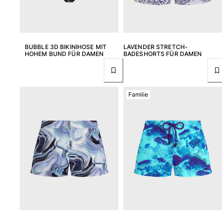
Retourenportal
Rückgaberecht
BUBBLE 3D BIKINIHOSE MIT
LAVENDER STRETCH-
Lieferung
HOHEM BUND FÜR DAMEN
BADESHORTS FÜR DAMEN
Häufig gestellte fragen
einen Store finden
Kontaktieren sie uns
Familie
Verfolgen Sie meine Bestellung
Mein Konto