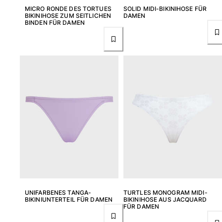
MICRO RONDE DES TORTUES
SOLID MIDI-BIKINIHOSE FÜR
BIKINIHOSE ZUM SEITLICHEN
DAMEN
Damen
BINDEN FÜR DAMEN
Alle Damen anzeigen
Bademode
Bikinis
Einteiler
Oberteile
Badeanzug
Rashguards
Alle Bademode anzeigen
Bekleidung
Kleider
Polos
UNIFARBENES TANGA-
TURTLES MONOGRAM MIDI-
BIKINIUNTERTEIL FÜR DAMEN
BIKINIHOSE AUS JACQUARD
Shorts
FÜR DAMEN
Hemden