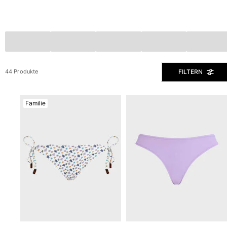
Slips
Magische Bademode
Alle Badehose anzeigen
Bekleidung
FILTERN
44 Produkte
Polohemden
Shirts
Shorts
Familie
Pullover und Strickjacke
Oberbekleidung
Hosen
Pullover
T-Shirts
Loungewear-kollektion
Alle Bekleidung anzeigen
Große Größen
Alle Große Größen anzeigen