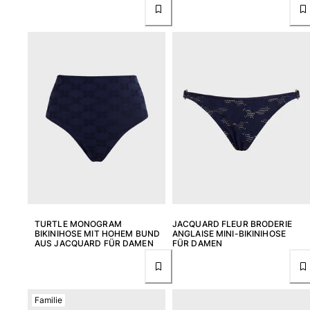
Strandtaschen
Strandtaschen
Mini-Taschen
Stoffbeutel
Alle Taschen anzeigen
Sonnenbrille
Alle Sonnenbrille anzeigen
Schals
Alle Schals anzeigen
Accessoires Kinder
TURTLE MONOGRAM
JACQUARD FLEUR BRODERIE
BIKINIHOSE MIT HOHEM BUND
ANGLAISE MINI-BIKINIHOSE
Kinderhut
AUS JACQUARD FÜR DAMEN
FÜR DAMEN
Strandtücher und Ponchos
Schuhe
Socken
Familie
Alle Accessoires Kinder anzeigen