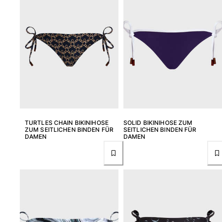
Beutel
Alle Beutel anzeigen
Schuhe
Flip Flops
Loafer
Beachwear-Schuhe
Alle Schuhe anzeigen
TURTLES CHAIN BIKINIHOSE
SOLID BIKINIHOSE ZUM
ZUM SEITLICHEN BINDEN FÜR
SEITLICHEN BINDEN FÜR
Outdoor
DAMEN
DAMEN
Alle Outdoor anzeigen
Socken
Alle Socken anzeigen
Strandspiele