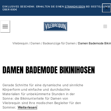
BARRIEREFREIHEIT
ZUM
HAUPTINHALT
EXKLUSIVES GESCHENK: ERHALTEN SIE EINEN
STRANDKISSEN
BEI BESTELLUNGE
ÜBER 600€
SPRINGEN
Herren
Vilebrequin
Damen
Badeanzüge für Damen
Damen Bademode Bikin
Alle Herren anzeigen
/
/
/
Badehose
Badeshorts
DAMEN BADEMODE BIKINIHOSEN
Klassische
Klassische stretch
Klassische dünne Stoffe
Gerade Schnitte für eine dynamische und sinnliche
Bestickte Nummerierte Auflage
Körperform und einfache und durchdachte
Flat belts
Materialien für unbekümmerte Stunden in der
Sonne: die Bikiniunterteile für Damen von
Klassische kurze
Vilebrequin sind Ihre modischen Begleiter für den
Klassische lange
Sommer.
Weiterlesen
Shirt mit UV-Schutz