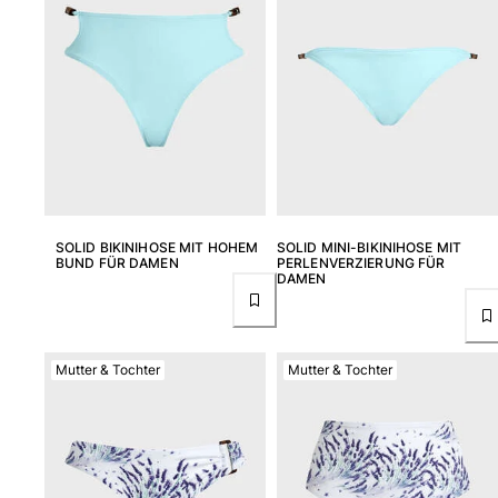
Klassische stretch
Klassische dünne Stoffe finden
Bademode Bestickte
Shirt mit UV-Schutz
Magische Badehose
Alle Badehose anzeigen
Bekleidung
Polohemden
SOLID BIKINIHOSE MIT HOHEM
SOLID MINI-BIKINIHOSE MIT
BUND FÜR DAMEN
PERLENVERZIERUNG FÜR
T-Shirts
DAMEN
Hosen
Hemden
Shorts
Mutter & Tochter
Mutter & Tochter
Sweatshirts
Alle Bekleidung anzeigen
Mädchen
Alle Mädchen anzeigen