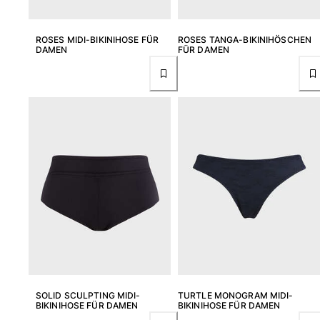
Alle Babys anzeigen
ROSES MIDI-BIKINIHOSE FÜR
ROSES TANGA-BIKINIHÖSCHEN
Accessoires
DAMEN
FÜR DAMEN
Alle Accessoires anzeigen
Kappen und Anglerhüte
Kappe
Hut
Alle Kappen und Anglerhüte anzeigen
Strandtücher & Pareos
Strandtücher
Unisex-Handtuch
Pareos
Alle Strandtücher & Pareos anzeigen
SOLID SCULPTING MIDI-
TURTLE MONOGRAM MIDI-
Taschen
BIKINIHOSE FÜR DAMEN
BIKINIHOSE FÜR DAMEN