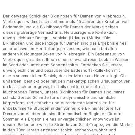
Der gewagte Schick der Bikinihosen für Damen von Vilebrequin.
Vilebrequin widmet sich seit mehr als 45 Jahren der Kreation von
Bademode und die Bikinihosen für Damen der Marke zeigen
dieses großartige Vermächtnis. Herausragende Konfektion,
unvergleichbare Designs, schicke (Urlaubs-)Motive: Die
Bikinihosen und Badeanzüge für Damen sind das Ergebnis eines
anspruchsvollen Herstellungsprozesses, wie auch bei allen
anderen Kleidungsstücken von Vilebrequin. Ein Badeanzug von
Vilebrequin garantiert Ihnen einen einwandfreien Look im Wasser,
im Sand oder unter dem Sonnenschirm. Entdecken Sie unsere
unvergleichliche und bezaubernde Badeshorts-Kollektion mit
einem sommerlichen Schick, der der Marke am Herzen liegt. Ob
unifarben, bestickt oder mit den markentypischen Urlaubsmotiven,
ob klassisch oder gewagt in teils sanften oder oftmals
leuchtenden Farben, unsere Bikinihosen für Damen sind immer
schick. Gerade Schnitte für eine dynamische und sinnliche
Körperform und einfache und durchdachte Materialien für
unbekümmerte Stunden in der Sonne: die Bikiniunterteile für
Damen von Vilebrequin sind Ihre modischen Begleiter für den
Sommer. Als Ergebnis eines unvergleichlichen Knowhows ist
unsere Bademode wie die Strände von Saint-Tropez, wo die Marke
in den 70er Jahren entstand: schick, sonnenverwöhnt und