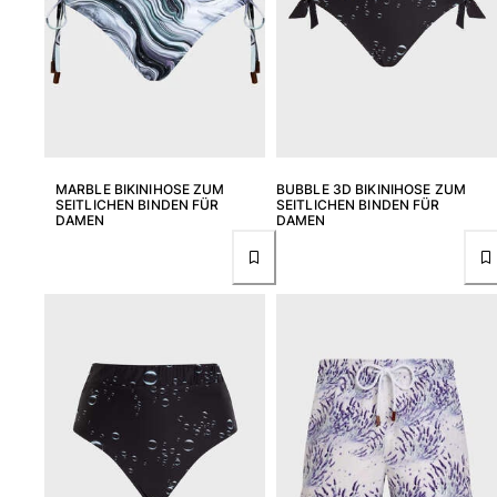
Alle Strandspiele anzeigen
Schlüsselanhänger
Alle Schlüsselanhänger anzeigen
Schmuck und Uhren
MARBLE BIKINIHOSE ZUM
BUBBLE 3D BIKINIHOSE ZUM
Alle Schmuck und Uhren anzeigen
SEITLICHEN BINDEN FÜR
SEITLICHEN BINDEN FÜR
DAMEN
DAMEN
Kollaborationen
GESCHENK
Inspirationen
DIE VILEBREQUIN-STRÄNDE
Magazin
La Maison Vilebrequin
Geschenkgutchein