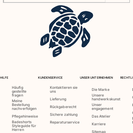
HILFE
KUNDENSERVICE
UNSER UNTERNEHMEN
RECHTLI
Häufig
Kontaktieren sie
Die Marke
gestellte
uns
fragen
Unsere
Lieferung
handwerkskunst
Meine
Bestellung
Unser
Rückgaberecht
nachverfolgen
engagement
Sichere zahlung
Pflegehinweise
Das Atelier
Badeshorts
Reparaturservice
Karriere
Styleguide für
Herren
Sitemap