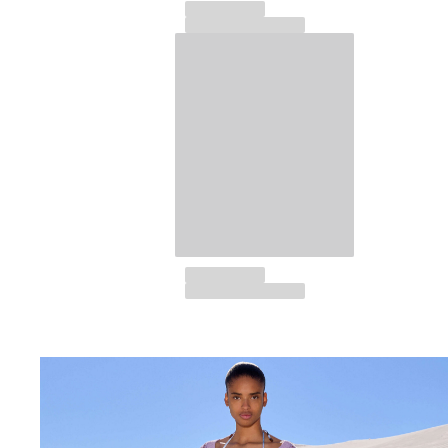
Klassische stretch
Klassische dünne Stoffe finden
Bademode Bestickte
Shirt mit UV-Schutz
Magische Badehose
Alle Badehose anzeigen
Bekleidung
Polohemden
T-Shirts
Hosen
Hemden
Shorts
Sweatshirts
Alle Bekleidung anzeigen
Mädchen
Alle Mädchen anzeigen