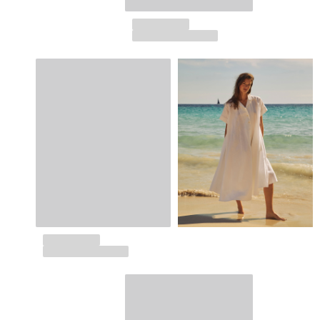
Alle Strandspiele anzeigen
Schlüsselanhänger
Alle Schlüsselanhänger anzeigen
Schmuck und Uhren
Alle Schmuck und Uhren anzeigen
Kollaborationen
GESCHENK
Inspirationen
DIE VILEBREQUIN-STRÄNDE
Magazin
La Maison Vilebrequin
Geschenkgutchein