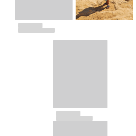
Damen
Alle Damen anzeigen
Bademode
Bikinis
Einteiler
Oberteile
Badeanzug
Rashguards
Alle Bademode anzeigen
Bekleidung
Kleider
Polos
Shorts
Hemden