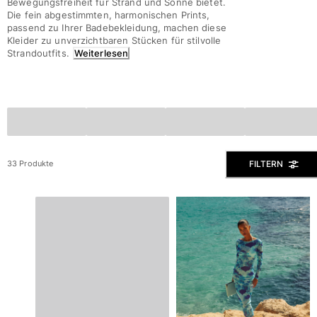
Bewegungsfreiheit für Strand und Sonne bietet.
Die fein abgestimmten, harmonischen Prints,
Slips
passend zu Ihrer Badebekleidung, machen diese
Magische Bademode
Kleider zu unverzichtbaren Stücken für stilvolle
Alle Badehose anzeigen
Strandoutfits.
Weiterlesen
Bekleidung
Polohemden
Shirts
Shorts
Pullover und Strickjacke
FILTERN
33 Produkte
Oberbekleidung
Hosen
Pullover
T-Shirts
Loungewear-kollektion
Alle Bekleidung anzeigen
Große Größen
Alle Große Größen anzeigen