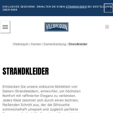
BARRIEREFREIHEIT
ZUM
HAUPTINHALT
EXKLUSIVES GESCHENK: ERHALTEN SIE EINEN
STRANDKISSEN
BEI BESTELLUNGE
ÜBER 600€
SPRINGEN
Herren
Vilebrequin
Damen
Damenkleidung
Strandkleider
Alle Herren anzeigen
/
/
/
Badehose
Badeshorts
STRANDKLEIDER
Klassische
Klassische stretch
Klassische dünne Stoffe
Entdecken Sie unsere exklusive Kollektion von
Bestickte Nummerierte Auflage
Damen-Strandkleidern, entworfen, um höchsten
Flat belts
Komfort mit raffinierter Eleganz zu verbinden.
Jedes Kleid zeichnet sich durch einen leichten,
Klassische kurze
fließenden Schnitt aus, der die Silhouette
Klassische lange
schmeichelhaft umspielt und zugleich perfekte
Shirt mit UV-Schutz