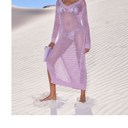
Bademode
Badeanzug
Rashguard
Bikini
Babys
Bikinihosen
Alle Bademode anzeigen
Bekleidung
Kleider und Röcke
Overall
Shorts
Sweatshirts
T-shirts
Alle Bekleidung anzeigen
Babys