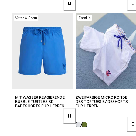
Damen
Vater & Sohn
Familie
Alle Damen anzeigen
Bademode
Bikinis
Einteiler
Oberteile
Badeanzug
Rashguards
Alle Bademode anzeigen
Bekleidung
MIT WASSER REAGIERENDE
ZWEIFARBIGE MICRO RONDE
BUBBLE TURTLES 3D
DES TORTUES BADESHORTS
BADESHORTS FÜR HERREN
FÜR HERREN
Kleider
Polos
Shorts
Hemden