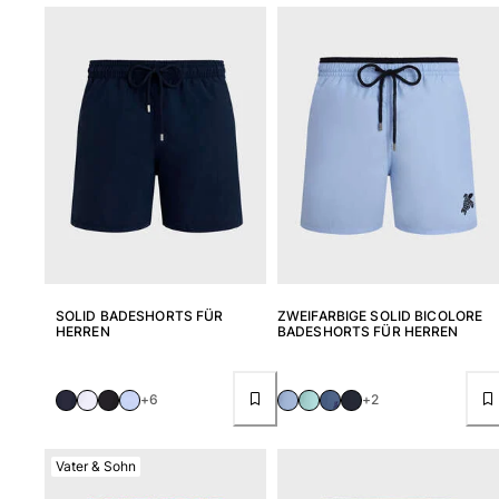
Tuniken
Hosen
Sweatshirts
T-Shirts
Loungewear-Kollektion
Kimonos
Alle Bekleidung anzeigen
Yachting collection
Alle Yachting collection anzeigen
Jungen
SOLID BADESHORTS FÜR
ZWEIFARBIGE SOLID BICOLORE
HERREN
BADESHORTS FÜR HERREN
Alle Jungen anzeigen
Badehose
+6
+2
Badeshorts
Babys
Vater & Sohn
Klassische