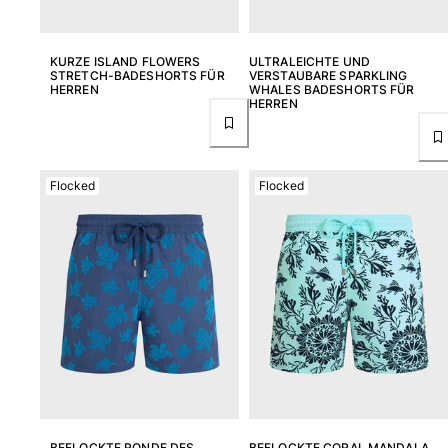
Beutel
KURZE ISLAND FLOWERS
ULTRALEICHTE UND
STRETCH-BADESHORTS FÜR
VERSTAUBARE SPARKLING
Alle Beutel anzeigen
HERREN
WHALES BADESHORTS FÜR
HERREN
Schuhe
Flip Flops
Loafer
Flocked
Flocked
Beachwear-Schuhe
Alle Schuhe anzeigen
Outdoor
Alle Outdoor anzeigen
Socken
Alle Socken anzeigen
Strandspiele
BEFLOCKTE RONDE DES
BEFLOCKTE CORAL MANDALA