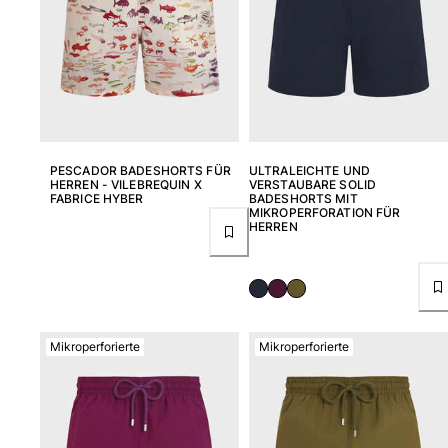
Bademode
Badeanzug
Rashguard
Bikini
Babys
Bikinihosen
PESCADOR BADESHORTS FÜR
ULTRALEICHTE UND
HERREN - VILEBREQUIN X
VERSTAUBARE SOLID
Alle Bademode anzeigen
FABRICE HYBER
BADESHORTS MIT
MIKROPERFORATION FÜR
HERREN
Bekleidung
Kleider und Röcke
Overall
Shorts
Sweatshirts
Mikroperforierte
Mikroperforierte
T-shirts
Alle Bekleidung anzeigen
Babys