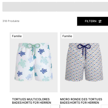
Slips
Magische Bademode
Alle Badehose anzeigen
FILTERN
318 Produkte
Bekleidung
Familie
Familie
Polohemden
Shirts
Shorts
Pullover und Strickjacke
Oberbekleidung
Hosen
Pullover
T-Shirts
Loungewear-kollektion
Alle Bekleidung anzeigen
Große Größen
TORTUES MULTICOLORES
MICRO RONDE DES TORTUES
BADESHORTS FÜR HERREN
BADESHORTS FÜR HERREN
Alle Große Größen anzeigen