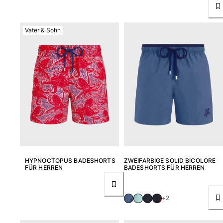
Retourenportal
Vater & Sohn
Rückgaberecht
Lieferung
Häufig gestellte fragen
einen Store finden
Kontaktieren sie uns
Verfolgen Sie meine Bestellung
Mein Konto
HYPNOCTOPUS BADESHORTS
ZWEIFARBIGE SOLID BICOLORE
FÜR HERREN
BADESHORTS FÜR HERREN
+2