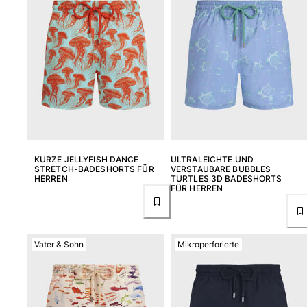
Klassische stretch
Klassische dünne Stoffe finden
Bademode Bestickte
Shirt mit UV-Schutz
Magische Badehose
Alle Badehose anzeigen
Bekleidung
Polohemden
KURZE JELLYFISH DANCE
ULTRALEICHTE UND
T-Shirts
STRETCH-BADESHORTS FÜR
VERSTAUBARE BUBBLES
HERREN
TURTLES 3D BADESHORTS
Hosen
FÜR HERREN
Hemden
Shorts
Sweatshirts
Vater & Sohn
Mikroperforierte
Alle Bekleidung anzeigen
Mädchen
Alle Mädchen anzeigen