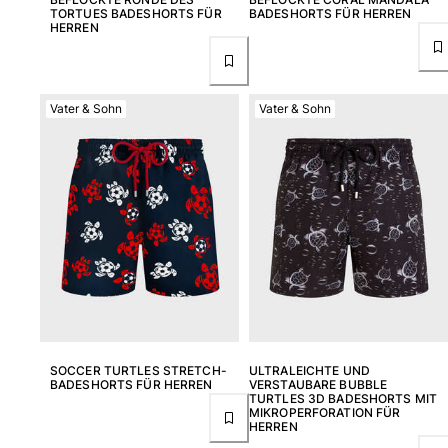
TORTUES BADESHORTS FÜR
BADESHORTS FÜR HERREN
Alle Strandspiele anzeigen
HERREN
Schlüsselanhänger
Alle Schlüsselanhänger anzeigen
Vater & Sohn
Vater & Sohn
Schmuck und Uhren
Alle Schmuck und Uhren anzeigen
Kollaborationen
GESCHENK
Inspirationen
DIE VILEBREQUIN-STRÄNDE
SOCCER TURTLES STRETCH-
ULTRALEICHTE UND
BADESHORTS FÜR HERREN
VERSTAUBARE BUBBLE
Magazin
TURTLES 3D BADESHORTS MIT
MIKROPERFORATION FÜR
La Maison Vilebrequin
HERREN
Geschenkgutchein