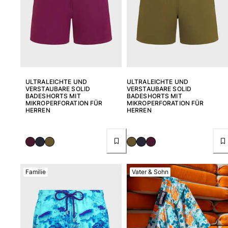
Alle Babys anzeigen
Accessoires
Alle Accessoires anzeigen
Kappen und Anglerhüte
ULTRALEICHTE UND
ULTRALEICHTE UND
VERSTAUBARE SOLID
VERSTAUBARE SOLID
Kappe
BADESHORTS MIT
BADESHORTS MIT
MIKROPERFORATION FÜR
MIKROPERFORATION FÜR
Hut
HERREN
HERREN
Alle Kappen und Anglerhüte anzeigen
Strandtücher & Pareos
Strandtücher
Unisex-Handtuch
Familie
Vater & Sohn
Pareos
Alle Strandtücher & Pareos anzeigen
Taschen