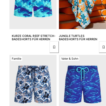
Strandtaschen
Strandtaschen
Mini-Taschen
Stoffbeutel
Alle Taschen anzeigen
Sonnenbrille
KURZE CORAL REEF STRETCH-
JUNGLE TURTLES
BADESHORTS FÜR HERREN
BADESHORTS FÜR HERREN
Alle Sonnenbrille anzeigen
Schals
Familie
Vater & Sohn
Alle Schals anzeigen
Accessoires Kinder
Kinderhut
Strandtücher und Ponchos
Schuhe
Socken
Alle Accessoires Kinder anzeigen