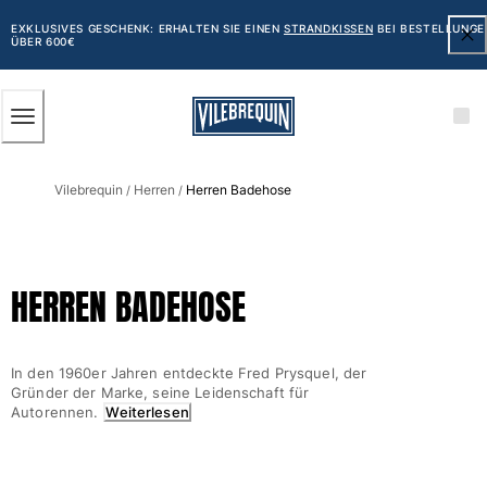
BARRIEREFREIHEIT
ZUM
HAUPTINHALT
EXKLUSIVES GESCHENK: ERHALTEN SIE EINEN
STRANDKISSEN
BEI BESTELLUNGE
ÜBER 600€
SPRINGEN
Herren
Vilebrequin
Herren
Herren Badehose
Alle Herren anzeigen
/
/
Badehose
Badeshorts
HERREN BADEHOSE
Klassische
Klassische stretch
Klassische dünne Stoffe
In den 1960er Jahren entdeckte Fred Prysquel, der
Bestickte Nummerierte Auflage
Gründer der Marke, seine Leidenschaft für
Flat belts
Autorennen.
Weiterlesen
Klassische kurze
Klassische lange
Shirt mit UV-Schutz