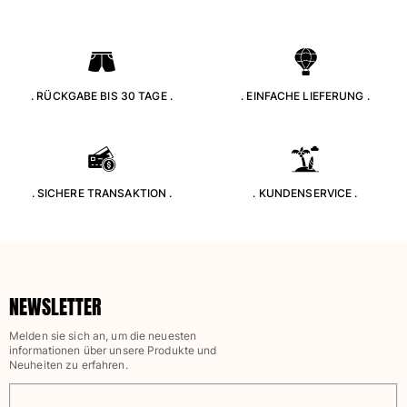
Alle Babys anzeigen
Accessoires
Alle Accessoires anzeigen
. RÜCKGABE BIS 30 TAGE .
. EINFACHE LIEFERUNG .
Kappen und Anglerhüte
Kappe
Hut
. SICHERE TRANSAKTION .
. KUNDENSERVICE .
Alle Kappen und Anglerhüte anzeigen
Strandtücher & Pareos
Strandtücher
NEWSLETTER
Unisex-Handtuch
Pareos
Melden sie sich an, um die neuesten
Alle Strandtücher & Pareos anzeigen
informationen über unsere Produkte und
Neuheiten zu erfahren.
Taschen