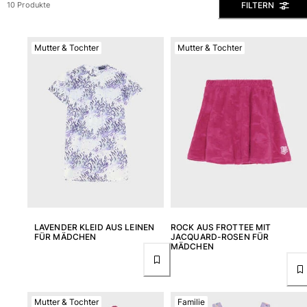
FILTERN
10 Produkte
Slips
Magische Bademode
Mutter & Tochter
Mutter & Tochter
Alle Badehose anzeigen
Bekleidung
Polohemden
Shirts
Shorts
Pullover und Strickjacke
Oberbekleidung
Hosen
Pullover
T-Shirts
LAVENDER KLEID AUS LEINEN
ROCK AUS FROTTEE MIT
Loungewear-kollektion
FÜR MÄDCHEN
JACQUARD-ROSEN FÜR
MÄDCHEN
Alle Bekleidung anzeigen
Große Größen
Mutter & Tochter
Familie
Alle Große Größen anzeigen