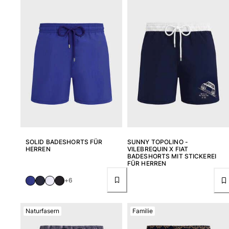
SOLID BADESHORTS FÜR
SUNNY TOPOLINO -
HERREN
VILEBREQUIN X FIAT
BADESHORTS MIT STICKEREI
FÜR HERREN
+6
Naturfasern
Familie