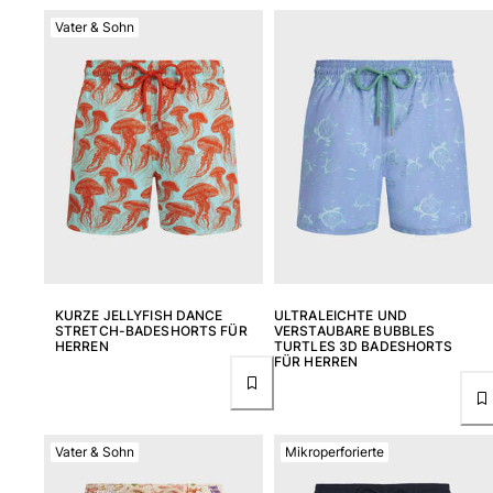
Klassische stretch
Vater & Sohn
Klassische dünne Stoffe finden
Bademode Bestickte
Shirt mit UV-Schutz
Magische Badehose
Alle Badehose anzeigen
Bekleidung
Polohemden
T-Shirts
Hosen
KURZE JELLYFISH DANCE
ULTRALEICHTE UND
Hemden
STRETCH-BADESHORTS FÜR
VERSTAUBARE BUBBLES
Shorts
HERREN
TURTLES 3D BADESHORTS
FÜR HERREN
Sweatshirts
Alle Bekleidung anzeigen
Mädchen
Vater & Sohn
Mikroperforierte
Alle Mädchen anzeigen