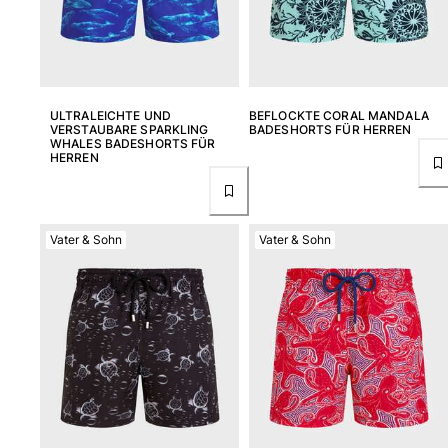
Beutel
Alle Beutel anzeigen
Schuhe
ULTRALEICHTE UND
BEFLOCKTE CORAL MANDALA
VERSTAUBARE SPARKLING
BADESHORTS FÜR HERREN
WHALES BADESHORTS FÜR
HERREN
Flip Flops
Loafer
Beachwear-Schuhe
Alle Schuhe anzeigen
Vater & Sohn
Vater & Sohn
Outdoor
Alle Outdoor anzeigen
Socken
Alle Socken anzeigen
Strandspiele