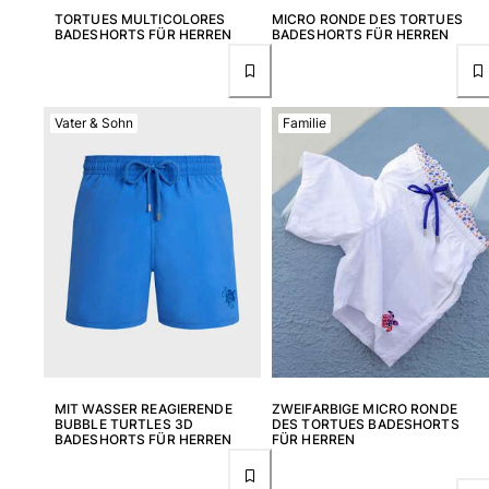
TORTUES MULTICOLORES
MICRO RONDE DES TORTUES
BADESHORTS FÜR HERREN
BADESHORTS FÜR HERREN
Damen
Alle Damen anzeigen
Vater & Sohn
Familie
Bademode
Bikinis
Einteiler
Oberteile
Badeanzug
Rashguards
Alle Bademode anzeigen
Bekleidung
Kleider
MIT WASSER REAGIERENDE
ZWEIFARBIGE MICRO RONDE
Polos
BUBBLE TURTLES 3D
DES TORTUES BADESHORTS
BADESHORTS FÜR HERREN
FÜR HERREN
Shorts
Hemden