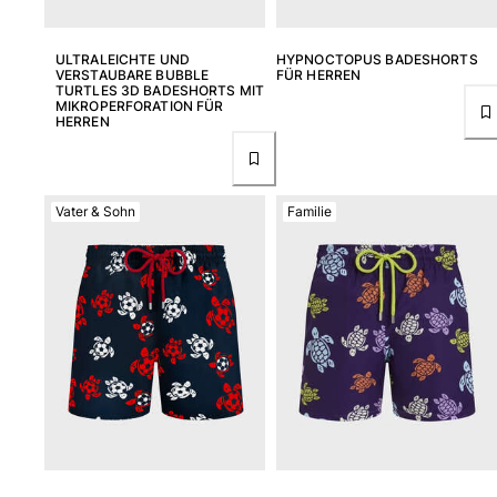
Alle Strandspiele anzeigen
ULTRALEICHTE UND
HYPNOCTOPUS BADESHORTS
Schlüsselanhänger
VERSTAUBARE BUBBLE
FÜR HERREN
TURTLES 3D BADESHORTS MIT
MIKROPERFORATION FÜR
Alle Schlüsselanhänger anzeigen
HERREN
Schmuck und Uhren
Alle Schmuck und Uhren anzeigen
Vater & Sohn
Familie
Kollaborationen
GESCHENK
Inspirationen
DIE VILEBREQUIN-STRÄNDE
Magazin
La Maison Vilebrequin
Geschenkgutchein