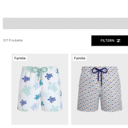
Slips
Magische Bademode
Alle Badehose anzeigen
Bekleidung
FILTERN
317 Produkte
Polohemden
Shirts
Shorts
Familie
Familie
Pullover und Strickjacke
Oberbekleidung
Hosen
Pullover
T-Shirts
Loungewear-kollektion
Alle Bekleidung anzeigen
Große Größen
Alle Große Größen anzeigen