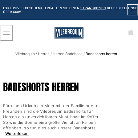
BARRIEREFREIHEIT
ZUM
HAUPTINHALT
EXKLUSIVES GESCHENK: ERHALTEN SIE EINEN
STRANDKISSEN
BEI BESTELLUNGE
ÜBER 600€
SPRINGEN
Herren
Vilebrequin
Herren
Herren Badehose
Badeshorts herren
Alle Herren anzeigen
/
/
/
Badehose
Badeshorts
BADESHORTS HERREN
Klassische
Klassische stretch
Klassische dünne Stoffe
Für einen Urlaub am Meer mit der Familie oder mit
Bestickte Nummerierte Auflage
Freunden sind die Vilebrequin Badeshorts für
Flat belts
Herren ein unverzichtbares Must-have im Koffer.
So wie die Sonne eine große Vielfalt an Farben
Klassische kurze
offenbart, so tun dies auch unsere Badeshorts.
Klassische lange
Weiterlesen
Shirt mit UV-Schutz