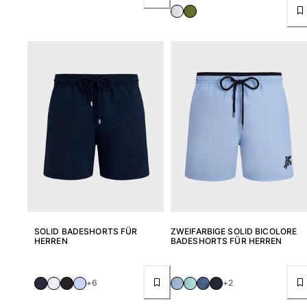
Tuniken
Hosen
Sweatshirts
T-Shirts
Loungewear-Kollektion
Kimonos
Alle Bekleidung anzeigen
Yachting collection
Alle Yachting collection anzeigen
Jungen
Alle Jungen anzeigen
SOLID BADESHORTS FÜR
ZWEIFARBIGE SOLID BICOLORE
Badehose
HERREN
BADESHORTS FÜR HERREN
Badeshorts
+6
+2
Babys
Klassische