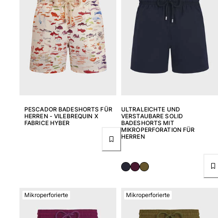
Bademode
Badeanzug
Rashguard
Bikini
Babys
Bikinihosen
Alle Bademode anzeigen
PESCADOR BADESHORTS FÜR
ULTRALEICHTE UND
Bekleidung
HERREN - VILEBREQUIN X
VERSTAUBARE SOLID
FABRICE HYBER
BADESHORTS MIT
MIKROPERFORATION FÜR
Kleider und Röcke
HERREN
Overall
Shorts
Sweatshirts
T-shirts
Alle Bekleidung anzeigen
Mikroperforierte
Mikroperforierte
Babys