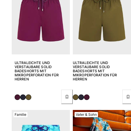
Alle Babys anzeigen
Accessoires
Alle Accessoires anzeigen
Kappen und Anglerhüte
Kappe
Hut
ULTRALEICHTE UND
ULTRALEICHTE UND
VERSTAUBARE SOLID
VERSTAUBARE SOLID
Alle Kappen und Anglerhüte anzeigen
BADESHORTS MIT
BADESHORTS MIT
MIKROPERFORATION FÜR
MIKROPERFORATION FÜR
Strandtücher & Pareos
HERREN
HERREN
Strandtücher
Unisex-Handtuch
Pareos
Alle Strandtücher & Pareos anzeigen
Familie
Vater & Sohn
Taschen