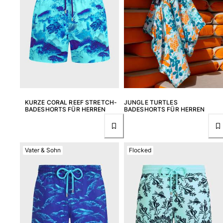
Strandtaschen
Strandtaschen
Mini-Taschen
Stoffbeutel
Alle Taschen anzeigen
Sonnenbrille
Alle Sonnenbrille anzeigen
KURZE CORAL REEF STRETCH-
JUNGLE TURTLES
BADESHORTS FÜR HERREN
BADESHORTS FÜR HERREN
Schals
Alle Schals anzeigen
Vater & Sohn
Flocked
Accessoires Kinder
Kinderhut
Strandtücher und Ponchos
Schuhe
Socken
Alle Accessoires Kinder anzeigen