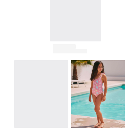
Klassische stretch
Klassische dünne Stoffe finden
Bademode Bestickte
Shirt mit UV-Schutz
Magische Badehose
Alle Badehose anzeigen
Bekleidung
Polohemden
T-Shirts
Hosen
Hemden
Shorts
Sweatshirts
Alle Bekleidung anzeigen
Mädchen
Alle Mädchen anzeigen