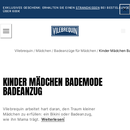
BARRIEREFREIHEIT
ZUM
HAUPTINHALT
EXKLUSIVES GESCHENK: ERHALTEN SIE EINEN
STRANDKISSEN
BEI BESTELLUNGE
ÜBER 600€
SPRINGEN
Herren
Vilebrequin
Mädchen
Badeanzüge für Mädchen
Kinder Mädchen 
Alle Herren anzeigen
/
/
/
Badehose
Badeshorts
KINDER MÄDCHEN BADEMODE
Klassische
BADEANZUG
Klassische stretch
Klassische dünne Stoffe
Bestickte Nummerierte Auflage
Vilebrequin arbeitet hart daran, den Traum kleiner
Flat belts
Mädchen zu erfüllen: ein Bikini oder Badeanzug,
Klassische kurze
wie ihn Mama trägt.
Weiterlesen
Klassische lange
Shirt mit UV-Schutz