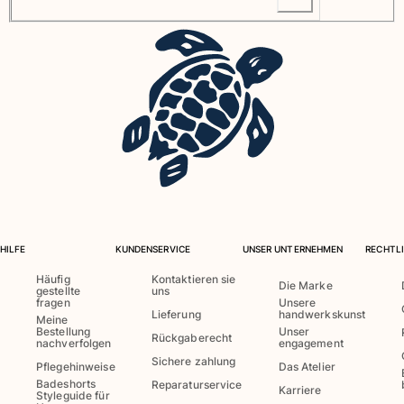
Retourenportal
Rückgaberecht
Lieferung
Häufig gestellte fragen
einen Store finden
Kontaktieren sie uns
Verfolgen Sie meine Bestellung
Mein Konto
HILFE
KUNDENSERVICE
UNSER UNTERNEHMEN
RECHTLI
Häufig
Kontaktieren sie
Die Marke
gestellte
uns
fragen
Unsere
Lieferung
handwerkskunst
Meine
Bestellung
Unser
Rückgaberecht
nachverfolgen
engagement
Sichere zahlung
Pflegehinweise
Das Atelier
Badeshorts
Reparaturservice
Karriere
Styleguide für