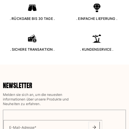
Alle Strandspiele anzeigen
Schlüsselanhänger
. RÜCKGABE BIS 30 TAGE .
. EINFACHE LIEFERUNG .
Alle Schlüsselanhänger anzeigen
Schmuck und Uhren
. SICHERE TRANSAKTION .
. KUNDENSERVICE .
Alle Schmuck und Uhren anzeigen
Kollaborationen
GESCHENK
NEWSLETTER
Inspirationen
Melden sie sich an, um die neuesten
DIE VILEBREQUIN-STRÄNDE
informationen über unsere Produkte und
Neuheiten zu erfahren.
Magazin
La Maison Vilebrequin
E-Mail-Adresse
*
Geschenkgutchein