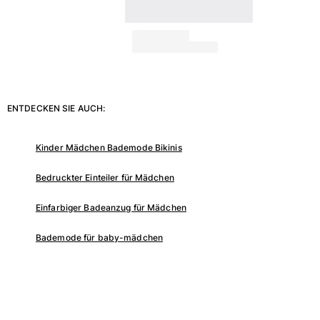
Beutel
Alle Beutel anzeigen
Schuhe
ENTDECKEN SIE AUCH:
Flip Flops
Loafer
Kinder Mädchen Bademode Bikinis
Beachwear-Schuhe
Alle Schuhe anzeigen
Bedruckter Einteiler für Mädchen
Outdoor
Einfarbiger Badeanzug für Mädchen
Alle Outdoor anzeigen
Bademode für baby-mädchen
Socken
Alle Socken anzeigen
Strandspiele