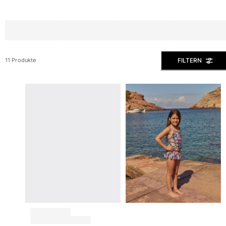
Slips
Magische Bademode
Alle Badehose anzeigen
Bekleidung
FILTERN
11 Produkte
Polohemden
Shirts
Shorts
Pullover und Strickjacke
Oberbekleidung
Hosen
Pullover
T-Shirts
Loungewear-kollektion
Alle Bekleidung anzeigen
Große Größen
Alle Große Größen anzeigen