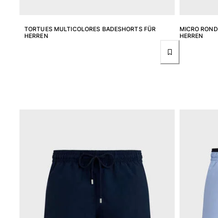
Damen
Alle Damen anzeigen
TORTUES MULTICOLORES BADESHORTS FÜR
MICRO ROND
HERREN
HERREN
Bademode
Bikinis
Einteiler
Oberteile
Badeanzug
Rashguards
Alle Bademode anzeigen
Bekleidung
Kleider
Polos
Shorts
Hemden
Tuniken