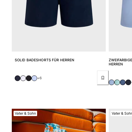
Hosen
Sweatshirts
T-Shirts
Loungewear-Kollektion
Kimonos
Alle Bekleidung anzeigen
Yachting collection
SOLID BADESHORTS FÜR HERREN
ZWEIFARBIG
Alle Yachting collection anzeigen
HERREN
Jungen
+6
Alle Jungen anzeigen
Badehose
Badeshorts
Vater & Sohn
Vater & Soh
Babys
Klassische
Klassische stretch