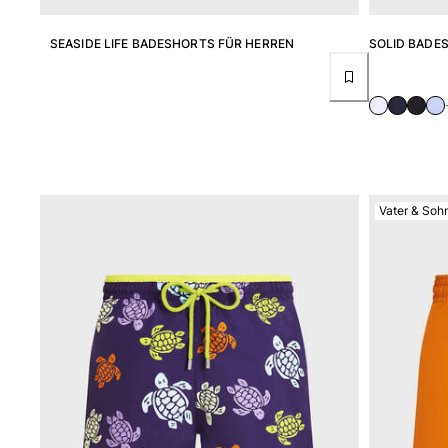
Accessoires
SEASIDE LIFE BADESHORTS FÜR HERREN
SOLID BADE
Alle Accessoires anzeigen
Kappen und Anglerhüte
Kappe
Hut
Alle Kappen und Anglerhüte anzeigen
Vater & Soh
Strandtücher & Pareos
Strandtücher
Unisex-Handtuch
Pareos
Alle Strandtücher & Pareos anzeigen
Taschen
Strandtaschen