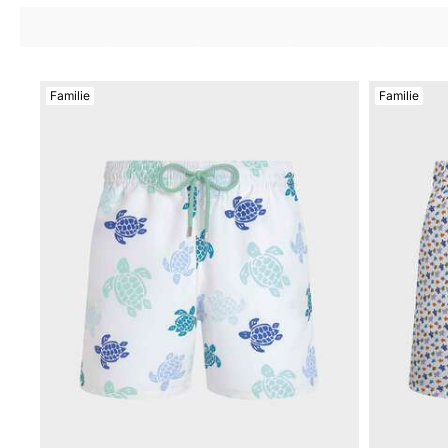
Magische Bademode
Alle Badehose anzeigen
Bekleidung
Familie
Familie
Polohemden
Shirts
Shorts
Pullover und Strickjacke
Oberbekleidung
Hosen
Pullover
T-Shirts
Loungewear-kollektion
Alle Bekleidung anzeigen
Große Größen
Alle Große Größen anzeigen