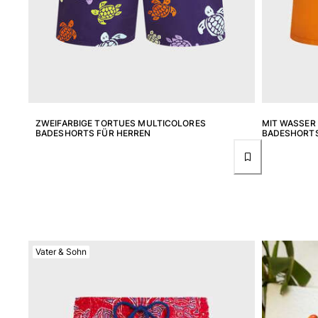
Strandtaschen
Mini-Taschen
Stoffbeutel
Alle Taschen anzeigen
Sonnenbrille
Alle Sonnenbrille anzeigen
ZWEIFARBIGE TORTUES MULTICOLORES
MIT WASSER
BADESHORTS FÜR HERREN
BADESHORTS
Schals
Alle Schals anzeigen
Accessoires Kinder
Kinderhut
Strandtücher und Ponchos
Vater & Sohn
Schuhe
Socken
Alle Accessoires Kinder anzeigen