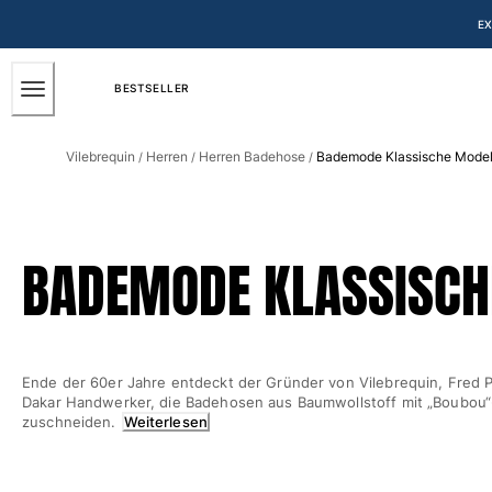
BARRIEREFREIHEIT
ZUM
EX
HAUPTINHALT
SPRINGEN
BESTSELLER
Herren
Vilebrequin
Herren
Herren Badehose
Bademode Klassische Model
/
/
/
Alle Herren anzeigen
Badehose
Badeshorts
BADEMODE KLASSISCH
Klassische
Klassische stretch
Klassische dünne Stoffe
Bestickte Nummerierte Auflage
Ende der 60er Jahre entdeckt der Gründer von Vilebrequin, Fred P
Flat belts
Dakar Handwerker, die Badehosen aus Baumwollstoff mit „Boubou
Klassische kurze
zuschneiden.
Weiterlesen
Klassische lange
Shirt mit UV-Schutz
Slips