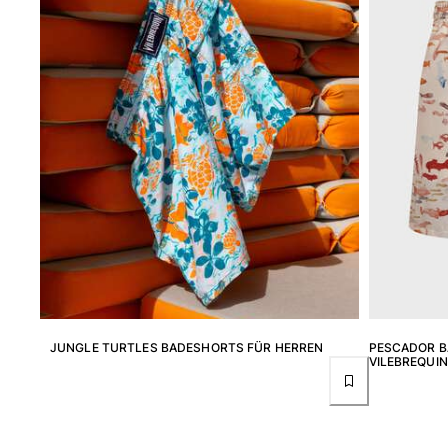
Klassische dünne Stoffe finden
Bademode Bestickte
Shirt mit UV-Schutz
Magische Badehose
Alle Badehose anzeigen
Bekleidung
Polohemden
T-Shirts
Hosen
Hemden
Shorts
Sweatshirts
Alle Bekleidung anzeigen
JUNGLE TURTLES BADESHORTS FÜR HERREN
PESCADOR B
VILEBREQUIN
Mädchen
Alle Mädchen anzeigen