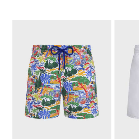
Bademode
Badeanzug
Rashguard
Bikini
Babys
Bikinihosen
Alle Bademode anzeigen
Bekleidung
Kleider und Röcke
Overall
Shorts
Sweatshirts
T-shirts
Alle Bekleidung anzeigen
Babys
Alle Babys anzeigen