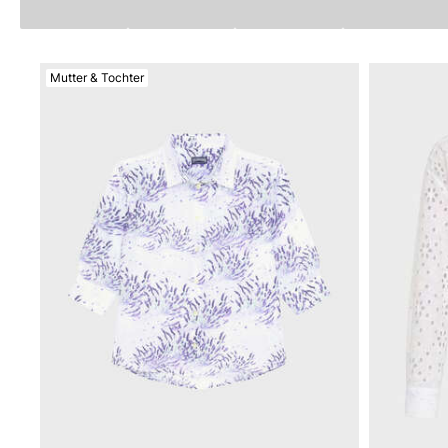
Magische Bademode
Alle Badehose anzeigen
Mutter & Tochter
Bekleidung
Polohemden
Shirts
Shorts
Pullover und Strickjacke
Oberbekleidung
Hosen
Pullover
T-Shirts
Loungewear-kollektion
Alle Bekleidung anzeigen
Große Größen
Alle Große Größen anzeigen