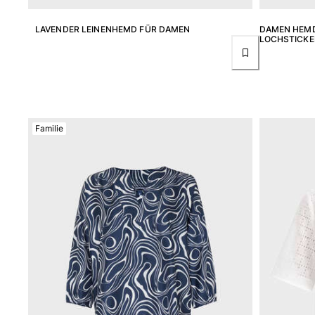
Damen
LAVENDER LEINENHEMD FÜR DAMEN
DAMEN HEMD
Alle Damen anzeigen
LOCHSTICKE
Bademode
Bikinis
Einteiler
Oberteile
Familie
Badeanzug
Rashguards
Alle Bademode anzeigen
Bekleidung
Kleider
Polos
Shorts
Hemden
Tuniken