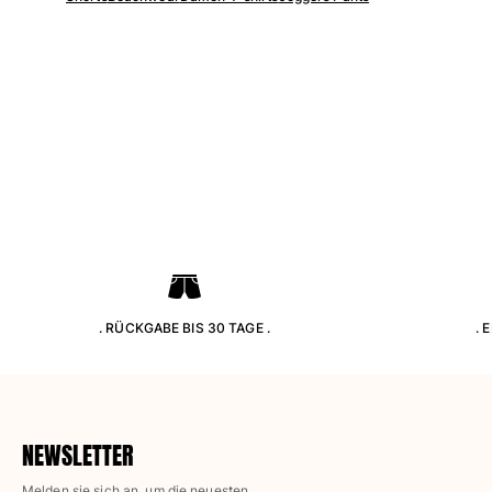
Klassische dünne Stoffe finden
Bademode Bestickte
Shirt mit UV-Schutz
Magische Badehose
Alle Badehose anzeigen
Bekleidung
Polohemden
T-Shirts
Hosen
Hemden
Shorts
. RÜCKGABE BIS 30 TAGE .
. 
Sweatshirts
Alle Bekleidung anzeigen
Mädchen
NEWSLETTER
Alle Mädchen anzeigen
Melden sie sich an, um die neuesten