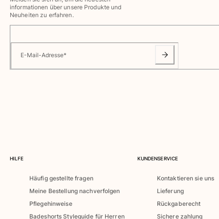
Bademode
informationen über unsere Produkte und
Neuheiten zu erfahren.
Badeanzug
Rashguard
Bikini
E-Mail-Adresse
*
Babys
Bikinihosen
Alle Bademode anzeigen
Bekleidung
Kleider und Röcke
Overall
Shorts
Sweatshirts
HILFE
KUNDENSERVICE
T-shirts
Häufig gestellte fragen
Kontaktieren sie uns
Alle Bekleidung anzeigen
Meine Bestellung nachverfolgen
Lieferung
Babys
Pflegehinweise
Rückgaberecht
Badeshorts Styleguide für Herren
Sichere zahlung
Alle Babys anzeigen