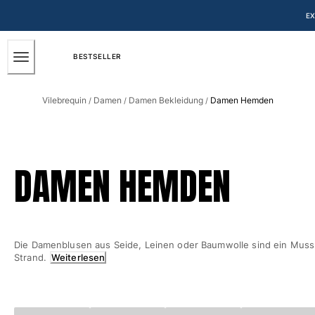
BARRIEREFREIHEIT
ZUM
EX
HAUPTINHALT
SPRINGEN
BESTSELLER
Herren
Vilebrequin
Damen
Damen Bekleidung
Damen Hemden
/
/
/
Alle Herren anzeigen
Badehose
Badeshorts
DAMEN HEMDEN
Klassische
Klassische stretch
Klassische dünne Stoffe
Bestickte Nummerierte Auflage
Die Damenblusen aus Seide, Leinen oder Baumwolle sind ein Muss
Flat belts
Strand.
Weiterlesen
Klassische kurze
Klassische lange
Shirt mit UV-Schutz
Slips