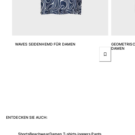
Hosen
Sweatshirts
T-Shirts
Loungewear-Kollektion
Kimonos
Alle Bekleidung anzeigen
WAVES SEIDENHEMD FÜR DAMEN
GEOMETRISC
DAMEN
Yachting collection
Alle Yachting collection anzeigen
Jungen
Alle Jungen anzeigen
Badehose
Badeshorts
Babys
ENTDECKEN SIE AUCH:
Klassische
Klassische stretch
Shorts
Beachwear
Damen T-shirts
Joggers Pants