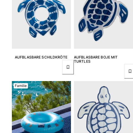
Tuniken
Hosen
Sweatshirts
T-Shirts
Loungewear-Kollektion
Kimonos
Alle Bekleidung anzeigen
Yachting collection
AUFBLASBARE SCHILDKRÖTE
AUFBLASBARE BOJE MIT
TURTLES
Alle Yachting collection anzeigen
Jungen
Familie
Alle Jungen anzeigen
Badehose
Badeshorts
Babys
Klassische