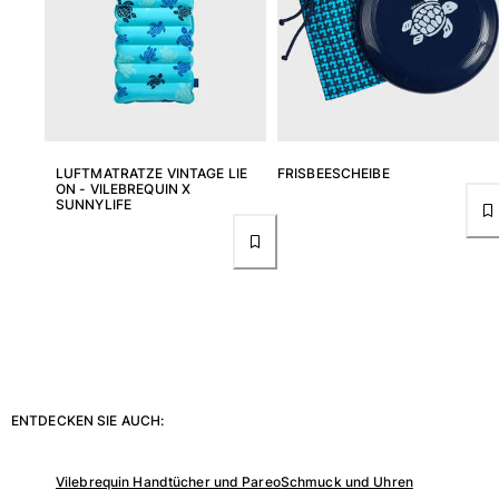
Beutel
Alle Beutel anzeigen
Schuhe
LUFTMATRATZE VINTAGE LIE
FRISBEESCHEIBE
Flip Flops
ON - VILEBREQUIN X
Loafer
SUNNYLIFE
Beachwear-Schuhe
Alle Schuhe anzeigen
Outdoor
Alle Outdoor anzeigen
Socken
ENTDECKEN SIE AUCH:
Alle Socken anzeigen
Strandspiele
Vilebrequin Handtücher und Pareo
Schmuck und Uhren