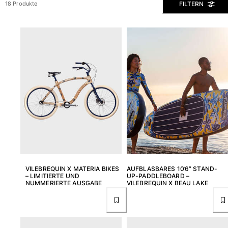
FILTERN
18 Produkte
Slips
Magische Bademode
Alle Badehose anzeigen
Bekleidung
Polohemden
Shirts
Shorts
Pullover und Strickjacke
Oberbekleidung
Hosen
Pullover
T-Shirts
VILEBREQUIN X MATERIA BIKES
AUFBLASBARES 10’6” STAND-
Loungewear-kollektion
– LIMITIERTE UND
UP-PADDLEBOARD –
NUMMERIERTE AUSGABE
VILEBREQUIN X BEAU LAKE
Alle Bekleidung anzeigen
Große Größen
Alle Große Größen anzeigen