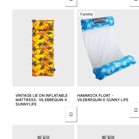
Alle Babys anzeigen
Familie
Accessoires
Alle Accessoires anzeigen
Kappen und Anglerhüte
Kappe
Hut
Alle Kappen und Anglerhüte anzeigen
Strandtücher & Pareos
VINTAGE LIE ON INFLATABLE
HAMMOCK FLOAT -
Strandtücher
MATTRESS- VILEBREQUIN X
VILEBREQUIN X SUNNY LIFE
Unisex-Handtuch
SUNNYLIFE
Pareos
Alle Strandtücher & Pareos anzeigen
Taschen