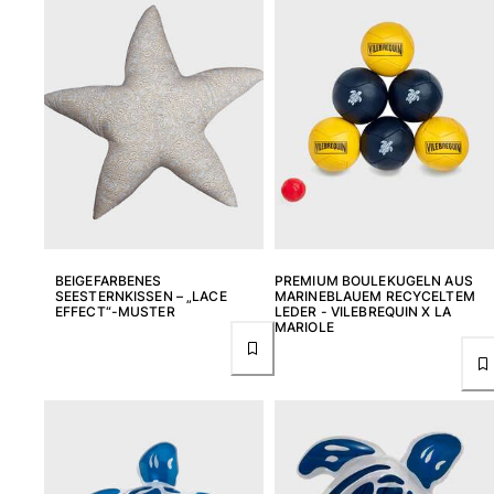
Damen
Alle Damen anzeigen
Bademode
Bikinis
Einteiler
Oberteile
Badeanzug
BEIGEFARBENES
PREMIUM BOULEKUGELN AUS
Rashguards
SEESTERNKISSEN – „LACE
MARINEBLAUEM RECYCELTEM
Alle Bademode anzeigen
EFFECT“-MUSTER
LEDER - VILEBREQUIN X LA
MARIOLE
Bekleidung
Kleider
Polos
Shorts
Hemden