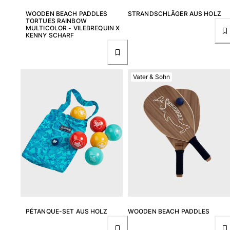
WOODEN BEACH PADDLES
STRANDSCHLÄGER AUS HOLZ
Bademode
TORTUES RAINBOW
MULTICOLOR - VILEBREQUIN X
KENNY SCHARF
Badeanzug
Rashguard
Bikini
Babys
Vater & Sohn
Bikinihosen
Alle Bademode anzeigen
Bekleidung
Kleider und Röcke
Overall
Shorts
Sweatshirts
T-shirts
Alle Bekleidung anzeigen
PÉTANQUE-SET AUS HOLZ
WOODEN BEACH PADDLES
Babys