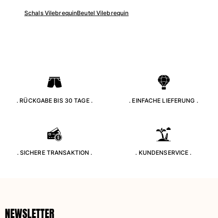
Alle Strandspiele anzeigen
Schals Vilebrequin
Beutel Vilebrequin
Schlüsselanhänger
Alle Schlüsselanhänger anzeigen
Schmuck und Uhren
Alle Schmuck und Uhren anzeigen
. RÜCKGABE BIS 30 TAGE .
. EINFACHE LIEFERUNG .
Kollaborationen
GESCHENK
Inspirationen
. SICHERE TRANSAKTION .
. KUNDENSERVICE .
DIE VILEBREQUIN-STRÄNDE
Magazin
La Maison Vilebrequin
NEWSLETTER
Geschenkgutchein