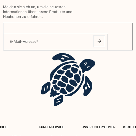
Melden sie sich an, um die neuesten
informationen über unsere Produkte und
Retourenportal
Neuheiten zu erfahren.
Rückgaberecht
Lieferung
Häufig gestellte fragen
E-Mail-Adresse
*
einen Store finden
Kontaktieren sie uns
Verfolgen Sie meine Bestellung
Mein Konto
HILFE
KUNDENSERVICE
UNSER UNTERNEHMEN
RECHTLI