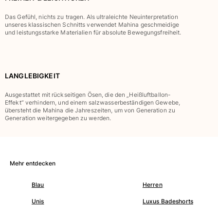
Klassische stretch
Das Gefühl, nichts zu tragen. Als ultraleichte Neuinterpretation
Klassische dünne Stoffe finden
unseres klassischen Schnitts verwendet Mahina geschmeidige
Bademode Bestickte
und leistungsstarke Materialien für absolute Bewegungsfreiheit.
Shirt mit UV-Schutz
Magische Badehose
Alle Badehose anzeigen
LANGLEBIGKEIT
Bekleidung
Ausgestattet mit rückseitigen Ösen, die den „Heißluftballon-
Effekt“ verhindern, und einem salzwasserbeständigen Gewebe,
Polohemden
übersteht die Mahina die Jahreszeiten, um von Generation zu
T-Shirts
Generation weitergegeben zu werden.
Hosen
Hemden
Shorts
Sweatshirts
Mehr entdecken
Alle Bekleidung anzeigen
Blau
Herren
Mädchen
Unis
Luxus Badeshorts
Alle Mädchen anzeigen