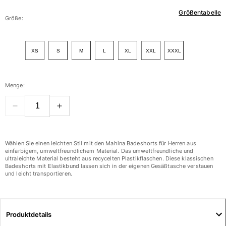
Größentabelle
Damen
Größe:
Alle Damen anzeigen
XS
S
M
L
XL
XXL
XXXL
Bademode
Bikinis
Menge:
Einteiler
Oberteile
Badeanzug
Rashguards
Alle Bademode anzeigen
Wählen Sie einen leichten Stil mit den Mahina Badeshorts für Herren aus
einfarbigem, umweltfreundlichem Material. Das umweltfreundliche und
ultraleichte Material besteht aus recycelten Plastikflaschen. Diese klassischen
Bekleidung
Badeshorts mit Elastikbund lassen sich in der eigenen Gesäßtasche verstauen
und leicht transportieren.
Kleider
Polos
Shorts
Produktdetails
Hemden