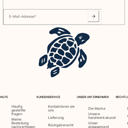
Alle Babys anzeigen
E-Mail-Adresse
*
Accessoires
Alle Accessoires anzeigen
Kappen und Anglerhüte
Kappe
Hut
Alle Kappen und Anglerhüte anzeigen
Strandtücher & Pareos
Strandtücher
Unisex-Handtuch
HILFE
KUNDENSERVICE
UNSER UNTERNEHMEN
RECHTLI
Pareos
Häufig
Kontaktieren sie
Die Marke
Alle Strandtücher & Pareos anzeigen
gestellte
uns
fragen
Unsere
Lieferung
handwerkskunst
Meine
Taschen
Bestellung
Unser
Rückgaberecht
nachverfolgen
engagement