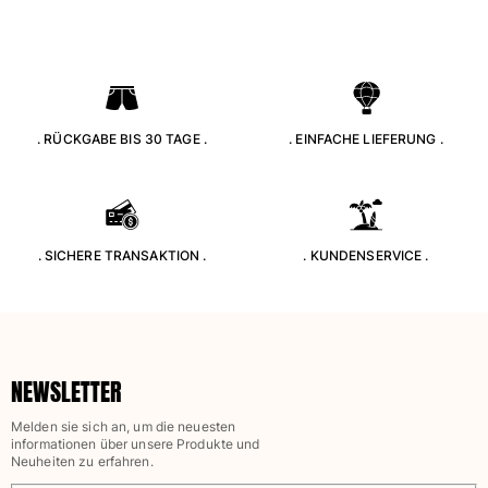
Bademode
Badeanzug
Rashguard
Bikini
. RÜCKGABE BIS 30 TAGE .
. EINFACHE LIEFERUNG .
Babys
Bikinihosen
Alle Bademode anzeigen
Bekleidung
. SICHERE TRANSAKTION .
. KUNDENSERVICE .
Kleider und Röcke
Overall
Shorts
Sweatshirts
NEWSLETTER
T-shirts
Alle Bekleidung anzeigen
Melden sie sich an, um die neuesten
informationen über unsere Produkte und
Neuheiten zu erfahren.
Babys