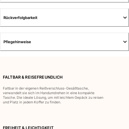
Tuniken
Hosen
Sweatshirts
Rückverfolgbarkeit
T-Shirts
Loungewear-Kollektion
Kimonos
Pflegehinweise
Alle Bekleidung anzeigen
Yachting collection
Alle Yachting collection anzeigen
FALTBAR & REISEFREUNDLICH
Jungen
Faltbar in der eigenen Reißverschluss-Gesäßtasche,
Alle Jungen anzeigen
verwandelt sie sich im Handumdrehen in eine kompakte
Tasche. Die ideale Lösung, um mit leichtem Gepäck zu reisen
Badehose
und Platz in jedem Koffer zu finden.
Badeshorts
Babys
Klassische
FREIHEIT & LEICHTIGKEIT