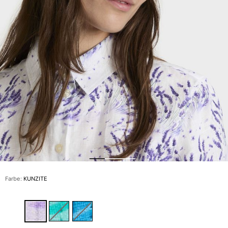
Slips
Magische Bademode
Alle Badehose anzeigen
Bekleidung
Polohemden
Shirts
Shorts
Pullover und Strickjacke
Oberbekleidung
Hosen
Pullover
T-Shirts
Loungewear-kollektion
Farbe:
KUNZITE
Alle Bekleidung anzeigen
Große Größen
Alle Große Größen anzeigen