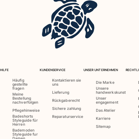
Bademode
Badeanzug
Rashguard
Bikini
Babys
Bikinihosen
Alle Bademode anzeigen
HILFE
KUNDENSERVICE
UNSER UNTERNEHMEN
RECHTLI
Bekleidung
Häufig
Kontaktieren sie
Die Marke
Kleider und Röcke
gestellte
uns
fragen
Unsere
Overall
Lieferung
handwerkskunst
Meine
Bestellung
Unser
Shorts
Rückgaberecht
nachverfolgen
engagement
Sweatshirts
Sichere zahlung
Pflegehinweise
Das Atelier
T-shirts
Badeshorts
Reparaturservice
Karriere
Styleguide für
Alle Bekleidung anzeigen
Herren
Sitemap
Bademoden
Babys
Styleguide fur
Damen