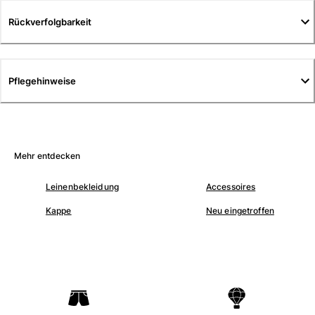
Tuniken
Rückverfolgbarkeit
Hosen
Sweatshirts
T-Shirts
Loungewear-Kollektion
Pflegehinweise
Kimonos
Alle Bekleidung anzeigen
Yachting collection
Mehr entdecken
Alle Yachting collection anzeigen
Leinenbekleidung
Accessoires
Jungen
Kappe
Neu eingetroffen
Alle Jungen anzeigen
Badehose
Badeshorts
Babys
Klassische