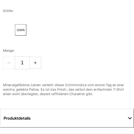
Damen
Größe:
Alle Damen anzeigen
OSFA
Bademode
Bikinis
Menge:
Einteiler
Oberteile
Badeanzug
Rashguards
Alle Bademode anzeigen
Mineralgefärbtes Leinen verleiht dieser Schirmmütze vom ersten Tag an eine
weiche, gelebte Patina. Es ist das Finish, das selbst dem einfachsten T-Shirt
einen wohl überlegten, dezent raffinierten Charakter gibt.
Bekleidung
Kleider
Polos
Produktdetails
Shorts
Hemden