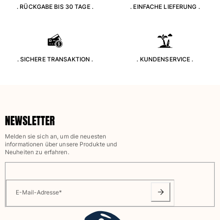
. RÜCKGABE BIS 30 TAGE .
. EINFACHE LIEFERUNG .
Klassische stretch
Klassische dünne Stoffe finden
Bademode Bestickte
Shirt mit UV-Schutz
Magische Badehose
. SICHERE TRANSAKTION .
. KUNDENSERVICE .
Alle Badehose anzeigen
Bekleidung
Polohemden
NEWSLETTER
T-Shirts
Hosen
Melden sie sich an, um die neuesten
Hemden
informationen über unsere Produkte und
Neuheiten zu erfahren.
Shorts
Sweatshirts
Alle Bekleidung anzeigen
E-Mail-Adresse
*
Mädchen
Alle Mädchen anzeigen