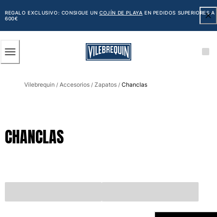
ACCESIBILIDAD
SALTAR
AL
REGALO EXCLUSIVO: CONSIGUE UN
COJÍN DE PLAYA
EN PEDIDOS SUPERIORES A
600€
CONTENIDO
PRINCIPAL
Hombre
Vilebrequin
Accesorios
Zapatos
Chanclas
Ver todo Hombre
/
/
/
Bañadores
Trajes de baño
CHANCLAS
Clásico
Clásico stretch
Clásico ultra ligero
Bordados Edición Numerada
Cintura plana
Clásico corto
Clásico largo
Camiseta de baño