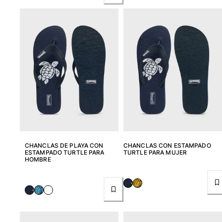
Mujer
Ver todo Mujer
Trajes de baño
Bikinis
Una pieza
Tops
Partes de abajo
Rashguards
Ver todo Trajes de baño
CHANCLAS DE PLAYA CON
CHANCLAS CON ESTAMPADO
ESTAMPADO TURTLE PARA
TURTLE PARA MUJER
Pret-a-porter
HOMBRE
Vestidos
Polos
Shorts
Camisas