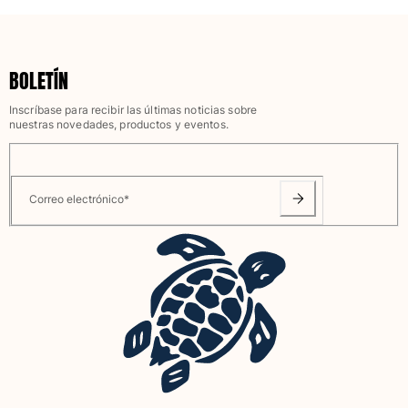
Trajes de baño
Bañadores Una Pieza
BOLETÍN
Rashguard
Dos Piezas
Inscríbase para recibir las últimas noticias sobre
nuestras novedades, productos y eventos.
Bebe
Partes de abajo de bikini
Ver todo Trajes de baño
Correo electrónico
*
Pret-a-porter
Vestidos y Faldas
Monos
Pantalones cortos
Sudaderas
Camisetas
Ver todo Pret-a-porter
Bebé