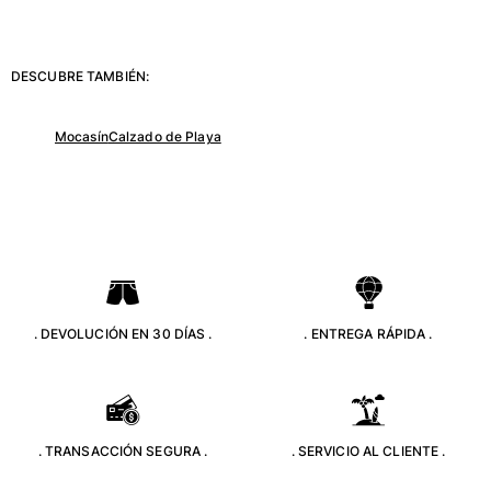
Clásico stretch
Clásico ultra ligero
Trajes de baño Bordados
DESCUBRE TAMBIÉN:
Camiseta de baño
Trajes de baño mágicos
Mocasín
Calzado de Playa
Ver todo Trajes de baño
Pret-a-porter
Polos
Camisetas
Pantalones
Camisas
. DEVOLUCIÓN EN 30 DÍAS .
. ENTREGA RÁPIDA .
Shorts
Sudaderas
Ver todo Pret-a-porter
Niña
. TRANSACCIÓN SEGURA .
. SERVICIO AL CLIENTE .
Ver todo Niña