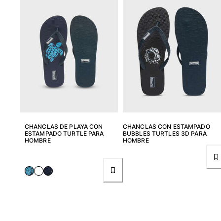
Túnicas
Pantalones
Sweatshirts
Camisetas
Colección loungewear
Kimonos
Ver todo Pret-a-porter
Yachting collection
Ver todo Yachting collection
CHANCLAS DE PLAYA CON
CHANCLAS CON ESTAMPADO
Niño
ESTAMPADO TURTLE PARA
BUBBLES TURTLES 3D PARA
HOMBRE
HOMBRE
Ver todo Niño
Trajes de baño
Traje de baño
Bebé
Clásico