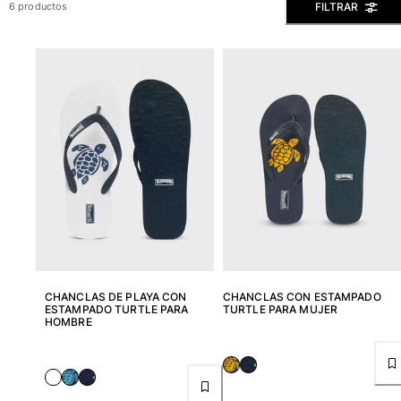
FILTRAR
6 productos
Slip
Mágico
Ver todo Bañadores
Pret-a-porter
Polos
Camisas
Shorts
Jersey y cárdigan
Chaquetas y Abrigos
Pantalones
Jerséis
Camisetas
CHANCLAS DE PLAYA CON
CHANCLAS CON ESTAMPADO
Loungewear
ESTAMPADO TURTLE PARA
TURTLE PARA MUJER
HOMBRE
Ver todo Pret-a-porter
Tallas grandes
Ver todo Tallas grandes